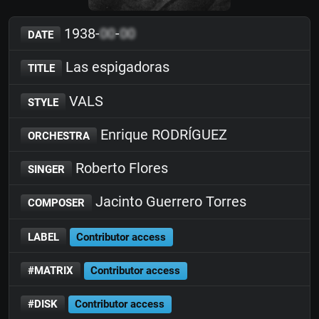
1938-
00
-
00
DATE
Las espigadoras
TITLE
VALS
STYLE
Enrique RODRÍGUEZ
ORCHESTRA
Roberto Flores
SINGER
Jacinto Guerrero Torres
COMPOSER
LABEL
Contributor access
#MATRIX
Contributor access
#DISK
Contributor access