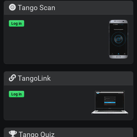
Tango Scan
Log in
TangoLink
Log in
Tango Quiz