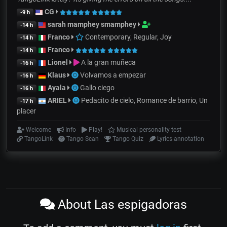
CG
-9 h
sarah mamphey smamphey
-14 h
Franco
Contemporary, Regular, Joy
-14 h
Franco
-14 h
Lionel
A la gran muñeca
-16 h
Klaus
Volvamos a empezar
-16 h
Ayala
Gallo ciego
-16 h
ARIEL
Pedacito de cielo, Romance de barrio, Un
-17 h
placer
Welcome
Info
Play!
Musical personality test
TangoLink
Tango Scan
Tango Quiz
Lyrics annotation
About Las espigadoras