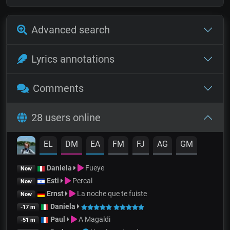
Advanced search
Lyrics annotations
Comments
28 users online
EL
DM
EA
FM
FJ
AG
GM
Daniela
Fueye
Now
Esti
Percal
Now
Ernst
La noche que te fuiste
Now
Daniela
-17 m
Paul
A Magaldi
-51 m