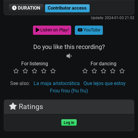
DURATION
Contributor access
Update: 2024-01-03 21:52
Listen on
Play!
YouTube
Do you like this recording?
For listening
For dancing
See also:
La maja aristocrática
Que lejos que estoy
Frou frou (fru fru)
Ratings
Log in