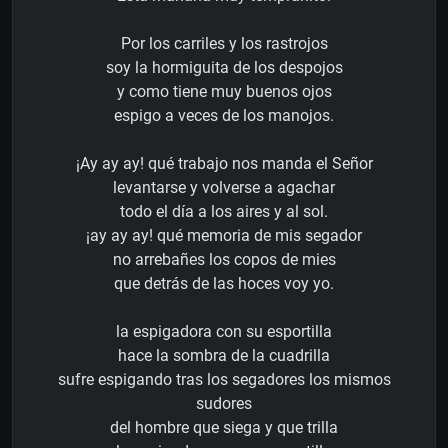
Por los carriles y los rastrojos
soy la hormiguita de los despojos
y como tiene muy buenos ojos
espigo a veces de los manojos.
¡Ay ay ay! qué trabajo nos manda el Señor
levantarse y volverse a agachar
todo el día a los aires y al sol.
¡ay ay ay! qué memoria de mis segador
no arrebañes los copos de mies
que detrás de las hoces voy yo.
la espigadora con su esportilla
hace la sombra de la cuadrilla
sufre espigando tras los segadores los mismos
sudores
del hombre que siega y que trilla