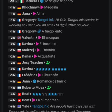
Barbera
Yo sé que te adoro
-53 m
Khochnav
Magdala
-1 h
Jana
Alma
-1 h
Gregory
TangoLink
:
Hi Yale, TangoLink service is
-1 h
working so I sent you an email to dig further on your...
Gregory
A fuego lento
-1 h
Valentin
El encopao
-2 h
Davina
El Incendio
-2 h
andrzej
El monito
-2 h
Danai
Acquaforte
-2 h
Josy Teacher
-2 h
Davina
-2 h
Frédéric
El huracán
-3 h
Jana
Romance de barrio
-4 h
Roberto Moya
-4 h
Beat
-4 h
Beat
La cumparsita
-4 h
Yale
TangoLink
:
Are people having issues with
-6 h
TangoLink lately? Its giving me errors on all the songs....