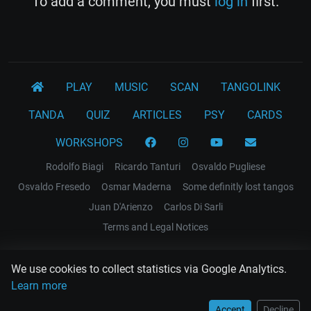
To add a comment, you must
log in
first.
PLAY
MUSIC
SCAN
TANGOLINK
TANDA
QUIZ
ARTICLES
PSY
CARDS
WORKSHOPS
Rodolfo Biagi
Ricardo Tanturi
Osvaldo Pugliese
Osvaldo Fresedo
Osmar Maderna
Some definitly lost tangos
Juan D'Arienzo
Carlos Di Sarli
Terms and Legal Notices
EL RECODO TANGO
We use cookies to collect statistics via Google Analytics.
Design Web: Gregory DIAZ
Learn more
Accept
Decline