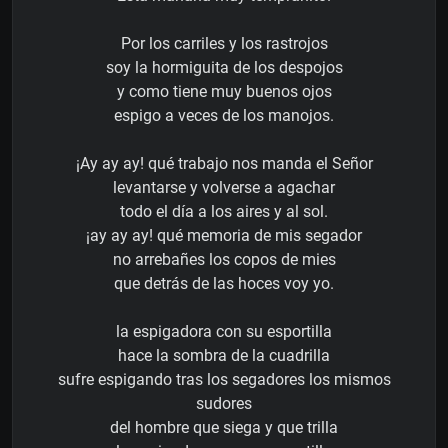
Por los carriles y los rastrojos
soy la hormiguita de los despojos
y como tiene muy buenos ojos
espigo a veces de los manojos.
¡Ay ay ay! qué trabajo nos manda el Señor
levantarse y volverse a agachar
todo el día a los aires y al sol.
¡ay ay ay! qué memoria de mis segador
no arrebañes los copos de mies
que detrás de las hoces voy yo.
la espigadora con su esportilla
hace la sombra de la cuadrilla
sufre espigando tras los segadores los mismos
sudores
del hombre que siega y que trilla