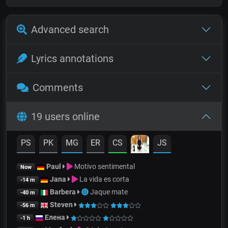
Advanced search
Lyrics annotations
Comments
19 users online
PS
PK
MG
ER
CS
JS
Paul
Motivo sentimental
Now
Jana
La vida es corta
-14 m
Barbera
Jaque mate
-40 m
Steven
-56 m
Елена
-1 h