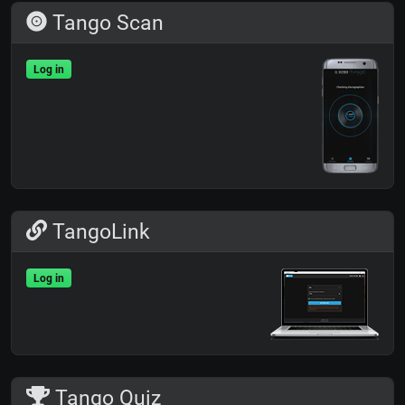
Tango Scan
Log in
TangoLink
Log in
Tango Quiz