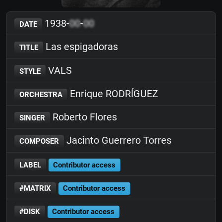
1938-
00
-
00
DATE
Las espigadoras
TITLE
VALS
STYLE
Enrique RODRÍGUEZ
ORCHESTRA
Roberto Flores
SINGER
Jacinto Guerrero Torres
COMPOSER
LABEL
Contributor access
#MATRIX
Contributor access
#DISK
Contributor access