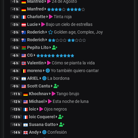
Manfred
24 de Agosto
-1 h
Manfred
-1 h
Charlotte
Tinta roja
-2 h
Lucie
Bajo un cielo de estrellas
-3 h
Roderich
Golden age, Complex, Joy
-3 h
Roderich
-3 h
Pepito Lito
-5 h
CG
-6 h
Valentin
Cómo se pianta la vida
-6 h
moreno
Yo también quiero cantar
-6 h
ARIEL
La bordona
-7 h
Scott Cantu
-9 h
Khochnav
Tango brujo
-11 h
Michael
Esta noche de luna
-12 h
loic
Ojos negros
-13 h
loic Coquerel
-13 h
Susana Gatto
-14 h
Andy
Confesión
-14 h