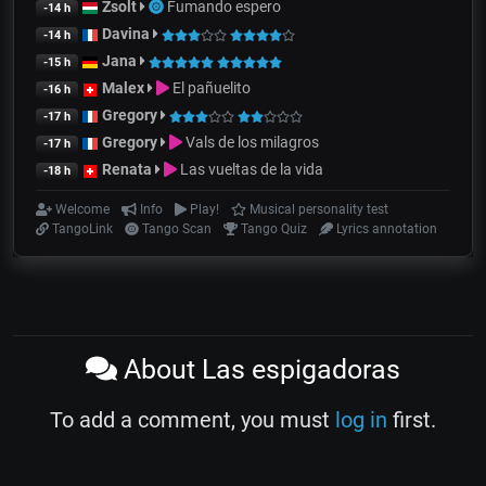
Zsolt
Fumando espero
-14 h
Davina
-14 h
Jana
-15 h
Malex
El pañuelito
-16 h
Gregory
-17 h
Gregory
Vals de los milagros
-17 h
Renata
Las vueltas de la vida
-18 h
Welcome
Info
Play!
Musical personality test
TangoLink
Tango Scan
Tango Quiz
Lyrics annotation
About Las espigadoras
To add a comment, you must
log in
first.