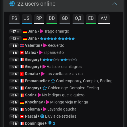
22 users online
PS
JS
RP
DD
GD
OД
ED
AM
Jana
Trago amargo
-37 m
Jana
-43 m
Valentin
Recuerdo
-1 h
Malex
El pañuelito
-1 h
Gregory
-2 h
Gregory
Vals de los milagros
-2 h
Renata
Las vueltas de la vida
-3 h
Emmanuelle
Contemporary, Complex, Feeling
-3 h
Gregory
Golden age, Complex, Feeling
-3 h
Sorin
No le digas que la quiero
-3 h
Khochnav
Milonga vieja milonga
-3 h
Soleïma
Leyenda gaucha
-4 h
Pascal
Lluvia de estrellas
-4 h
Dominique
2
-4 h