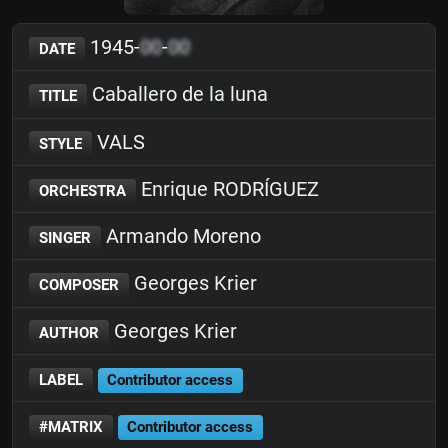
1945-
00
-
00
DATE
Caballero de la luna
TITLE
VALS
STYLE
Enrique RODRÍGUEZ
ORCHESTRA
Armando Moreno
SINGER
Georges Krier
COMPOSER
Georges Krier
AUTHOR
LABEL
Contributor access
#MATRIX
Contributor access