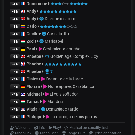
Dominique
-4 h
Andy
-4 h
Andy
Duerme mi amor
-4 h
Carlo
-4 h
Cecile
Cascabelito
-4 h
Zsolt
Marisabel
-4 h
Paul
Sentimiento gaucho
-6 h
Phoebe
Golden age, Complex, Joy
-6 h
Phoebe
-6 h
Phoebe
7
-7 h
Claire
Organito de la tarde
-7 h
Florian
No te apures Carablanca
-7 h
Michael
El vals soñador
-7 h
Tamás
Mandria
-7 h
Vlada
Demasiado tarde
-7 h
Philippe
La milonga de mis perros
-8 h
Welcome
Info
Play!
Musical personality test
TangoLink
Tango Scan
Tango Quiz
Lyrics annotation