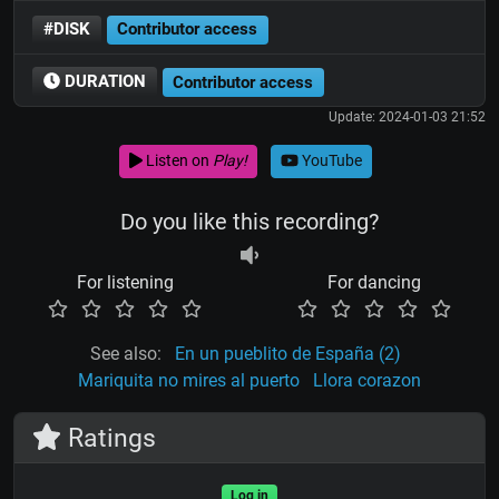
#DISK
Contributor access
DURATION
Contributor access
Update: 2024-01-03 21:52
Listen on
Play!
YouTube
Do you like this recording?
For listening
For dancing
See also:
En un pueblito de España (2)
Mariquita no mires al puerto
Llora corazon
Ratings
Log in