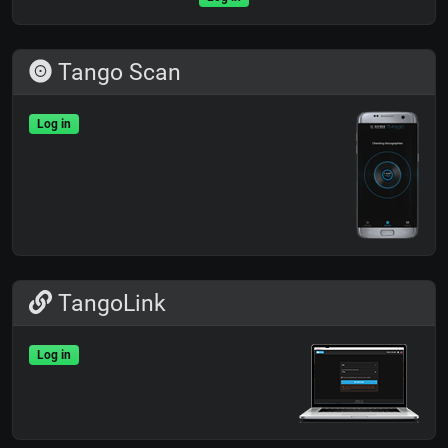
Tango Scan
Log in
TangoLink
Log in