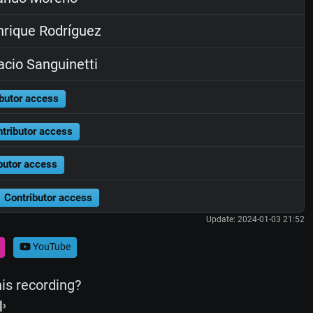
rique Rodríguez
cio Sanguinetti
butor access
tributor access
butor access
Contributor access
Update: 2024-01-03 21:52
YouTube
his recording?