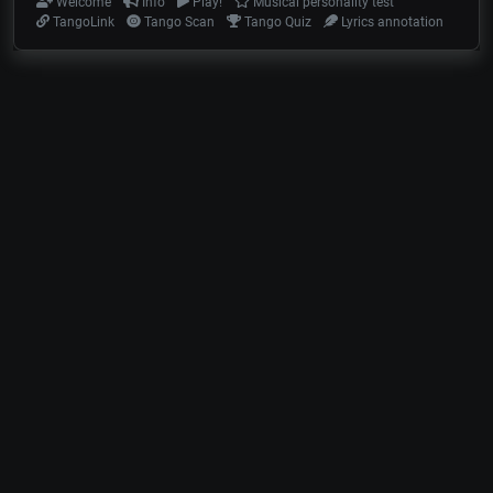
Welcome
Info
Play!
Musical personality test
TangoLink
Tango Scan
Tango Quiz
Lyrics annotation