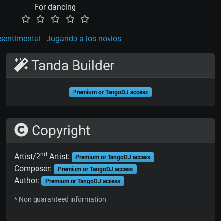
For dancing
sentimental
Jugando a los novios
Tanda Builder
Premium or TangoDJ access
Copyright
nd
Artist/2
Artist:
Premium or TangoDJ access
Composer:
Premium or TangoDJ access
Author:
Premium or TangoDJ access
* Non guaranteed information