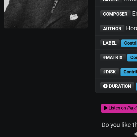
En
COMPOSER
Hora
AUTHOR
LABEL
Contri
#MATRIX
Con
#DISK
Contri
DURATION
Listen on
Play!
Do you like t