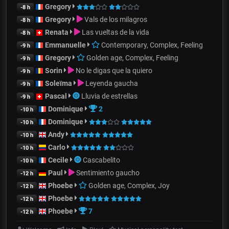
Gregory
-8 h
Gregory
Vals de los milagros
-8 h
Renata
Las vueltas de la vida
-8 h
Emmanuelle
Contemporary, Complex, Feeling
-9 h
Gregory
Golden age, Complex, Feeling
-9 h
Sorin
No le digas que la quiero
-9 h
Soleïma
Leyenda gaucha
-9 h
Pascal
Lluvia de estrellas
-9 h
Dominique
2
-10 h
Dominique
-10 h
Andy
-10 h
Carlo
-10 h
Cecile
Cascabelito
-10 h
Paul
Sentimiento gaucho
-12 h
Phoebe
Golden age, Complex, Joy
-12 h
Phoebe
-12 h
Phoebe
7
-12 h