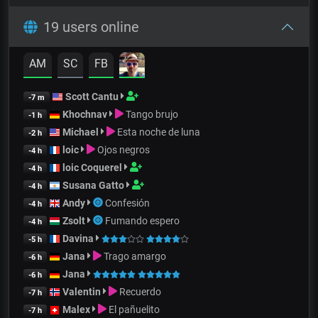
19 users online
AM
SC
FB
Scott Cantu
-7 m
Khochnav
Tango brujo
-1 h
Michael
Esta noche de luna
-2 h
loic
Ojos negros
-4 h
loic Coquerel
-4 h
Susana Gatto
-4 h
Andy
Confesión
-4 h
Zsolt
Fumando espero
-4 h
Davina
-5 h
Jana
Trago amargo
-6 h
Jana
-6 h
Valentin
Recuerdo
-7 h
Malex
El pañuelito
-7 h