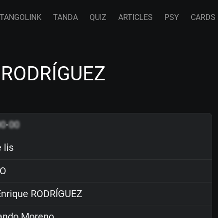
TANGOLINK
TANDA
QUIZ
ARTICLES
PSY
CARDS
ue RODRÍGUEZ
00
-
00
 lis
O
nrique RODRÍGUEZ
ndo Moreno