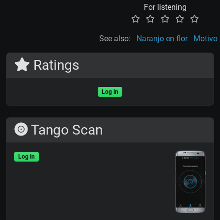
For listening
See also:
Naranjo en flor
Motivo 
Ratings
Log in
Tango Scan
Log in