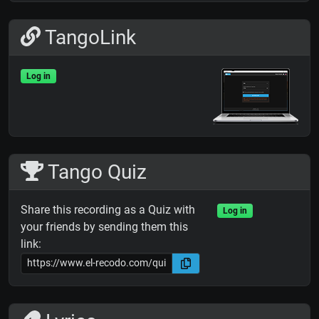
TangoLink
Log in
Tango Quiz
Share this recording as a Quiz with
Log in
your friends by sending them this
link: