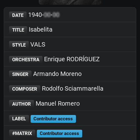
1940-
00
-
00
DATE
Isabelita
TITLE
VALS
STYLE
Enrique RODRÍGUEZ
ORCHESTRA
Armando Moreno
SINGER
Rodolfo Sciammarella
COMPOSER
Manuel Romero
AUTHOR
LABEL
Contributor access
#MATRIX
Contributor access