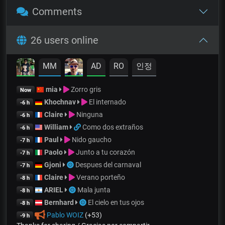
Comments
26 users online
MM
AD
RO
인정
mia
Zorro gris
Now
Khochnav
El internado
-6 h
Claire
Ninguna
-6 h
William
Como dos extraños
-6 h
Paul
Nido gaucho
-7 h
Paolo
Junto a tu corazón
-7 h
Gjoni
Despues del carnaval
-7 h
Claire
Verano porteño
-8 h
ARIEL
Mala junta
-8 h
Bernhard
El cielo en tus ojos
-8 h
Pablo WOIZ
(+53)
-9 h