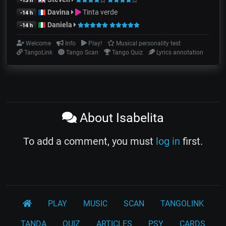
-13 h
Davina
Tinta verde
-14 h
Daniela
-14 h
Welcome
Info
Play!
Musical personality test
TangoLink
Tango Scan
Tango Quiz
Lyrics annotation
About Isabelita
To add a comment, you must
log in
first.
PLAY
MUSIC
SCAN
TANGOLINK
TANDA
QUIZ
ARTICLES
PSY
CARDS