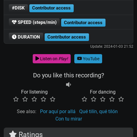
#DISK
Contributor access
SPEED (steps/min)
Contributor access
DURATION
Contributor access
Update: 2024-01-03 21:52
Listen on
Play!
YouTube
Do you like this recording?
For listening
For dancing
See also:
Por aquí por allá
Qué tilín, qué tilón
Con tu mirar
Ratings