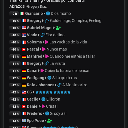
Thanks for sharing / Gracias por compartir
Abrazos!
-
Gregory Diaz
Giancarlo
Dios momo
-9 h
Gregory
Golden age, Complex, Feeling
-10 h
Gabriel Magni
-10 h
Vlada
Flor de lino
-10 h
Soleïma
Las vueltas de la vida
-10 h
Pascal
Nunca mas
-10 h
Manfred
Cuando me entrés a fallar
-11 h
Gregory
La viruta
-11 h
Danai
Quién lo habría de pensar
-11 h
Wolfgang
Si tú quisieras
-12 h
Rafa Johannes
A Montmartre
-12 h
CG
-12 h
Cecile
El llorón
-12 h
Daniel
Cristal
-12 h
Frédéric
Si soy así
-13 h
Epo Poee
-13 h
Steven