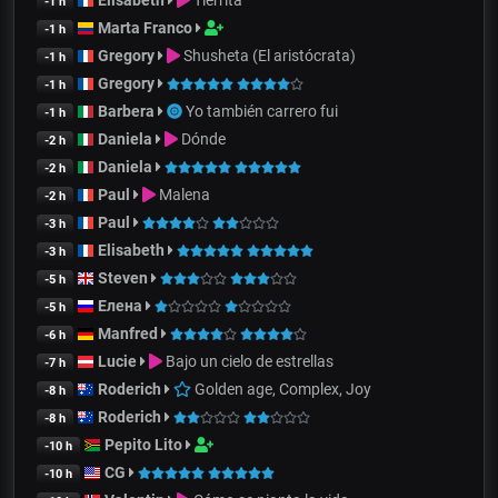
-1 h
Marta Franco
-1 h
Gregory
Shusheta (El aristócrata)
-1 h
Gregory
-1 h
Barbera
Yo también carrero fui
-1 h
Daniela
Dónde
-2 h
Daniela
-2 h
Paul
Malena
-2 h
Paul
-3 h
Elisabeth
-3 h
Steven
-5 h
Елена
-5 h
Manfred
-6 h
Lucie
Bajo un cielo de estrellas
-7 h
Roderich
Golden age, Complex, Joy
-8 h
Roderich
-8 h
Pepito Lito
-10 h
CG
-10 h