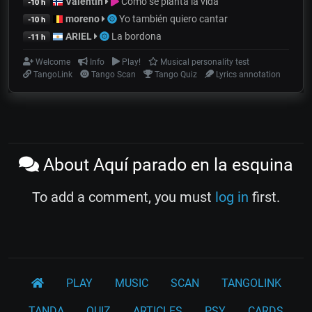
Valentin
Cómo se pianta la vida
-10 h
moreno
Yo también quiero cantar
-10 h
ARIEL
La bordona
-11 h
Welcome
Info
Play!
Musical personality test
TangoLink
Tango Scan
Tango Quiz
Lyrics annotation
About Aquí parado en la esquina
To add a comment, you must
log in
first.
PLAY
MUSIC
SCAN
TANGOLINK
TANDA
QUIZ
ARTICLES
PSY
CARDS