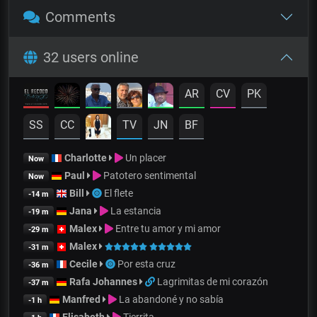
Comments
32 users online
AR
CV
PK
SS
CC
TV
JN
BF
Charlotte
Un placer
Now
Paul
Patotero sentimental
Now
Bill
El flete
-14 m
Jana
La estancia
-19 m
Malex
Entre tu amor y mi amor
-29 m
Malex
-31 m
Cecile
Por esta cruz
-36 m
Rafa Johannes
Lagrimitas de mi corazón
-37 m
Manfred
La abandoné y no sabía
-1 h
Elisabeth
Tierrita