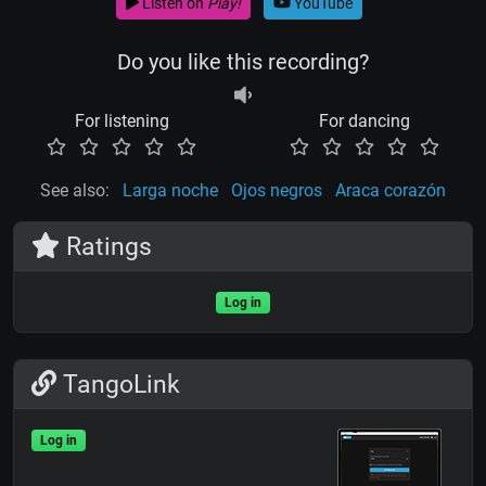
Listen on
Play!
YouTube
Do you like this recording?
For listening
For dancing
See also:
Larga noche
Ojos negros
Araca corazón
Ratings
Log in
TangoLink
Log in