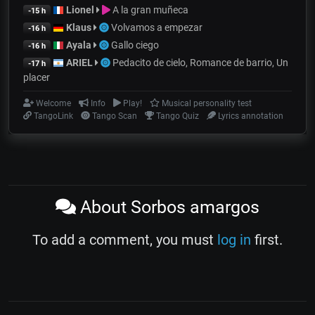
Lionel
A la gran muñeca
-15 h
Klaus
Volvamos a empezar
-16 h
Ayala
Gallo ciego
-16 h
ARIEL
Pedacito de cielo, Romance de barrio, Un
-17 h
placer
Welcome
Info
Play!
Musical personality test
TangoLink
Tango Scan
Tango Quiz
Lyrics annotation
About Sorbos amargos
To add a comment, you must
log in
first.