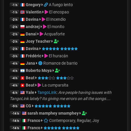
Gregory
A fuego lento
-1 h
Valentin
El encopao
-1 h
Davina
El Incendio
-2 h
andrzej
El monito
-2 h
Danai
Acquaforte
-2 h
Josy Teacher
-2 h
Davina
-2 h
Frédéric
El huracán
-3 h
Jana
Romance de barrio
-4 h
Roberto Moya
-4 h
Beat
-4 h
Beat
La cumparsita
-4 h
Yale
TangoLink
:
Are people having issues with
-6 h
TangoLink lately? Its giving me errors on all the songs....
CG
-9 h
sarah mamphey smamphey
-14 h
Franco
Contemporary, Regular, Joy
-14 h
Franco
-14 h