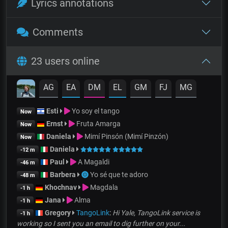
Lyrics annotations
Comments
23 users online
AG
EA
DM
EL
GM
FJ
MG
Esti
Yo soy el tango
Now
Ernst
Fruta Amarga
Now
Daniela
Mimí Pinsón (Mimí Pinzón)
Now
Daniela
-12 m
Paul
A Magaldi
-46 m
Barbera
Yo sé que te adoro
-48 m
Khochnav
Magdala
-1 h
Jana
Alma
-1 h
Gregory
TangoLink
:
Hi Yale, TangoLink service is
-1 h
working so I sent you an email to dig further on your...