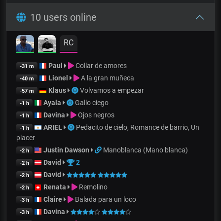
10 users online
RC
Paul
Collar de amores
-31 m
Lionel
A la gran muñeca
-40 m
Klaus
Volvamos a empezar
-57 m
Ayala
Gallo ciego
-1 h
Davina
Ojos negros
-1 h
ARIEL
Pedacito de cielo, Romance de barrio, Un
-1 h
placer
Justin Dawson
Manoblanca (Mano blanca)
-2 h
David
2
-2 h
David
-2 h
Renata
Remolino
-2 h
Claire
Balada para un loco
-3 h
Davina
-3 h