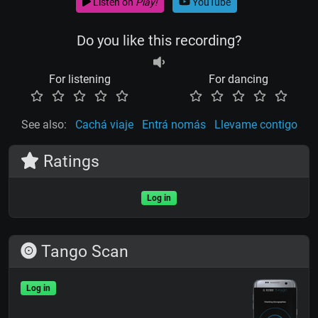
Listen on
Play!
YouTube
Do you like this recording?
For listening
For dancing
See also:
Cachá viaje
Entrá nomás
Llevame contigo
Ratings
Log in
Tango Scan
Log in