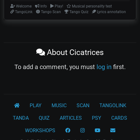
Welcome
Info
Play!
Musical personality test
TangoLink
Tango Scan
Tango Quiz
Lyrics annotation
About Cicatrices
To add a comment, you must
log in
first.
PLAY
MUSIC
SCAN
TANGOLINK
TANDA
QUIZ
ARTICLES
PSY
CARDS
WORKSHOPS