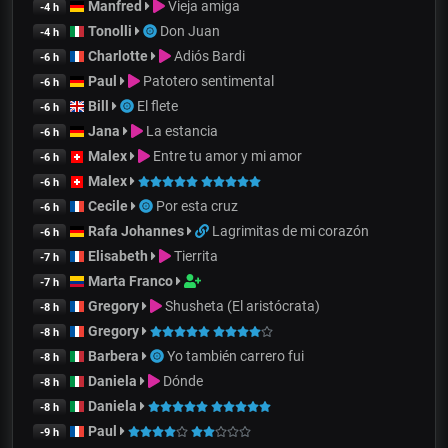
Manfred
Vieja amiga
-4 h
Tonolli
Don Juan
-4 h
Charlotte
Adiós Bardi
-6 h
Paul
Patotero sentimental
-6 h
Bill
El flete
-6 h
Jana
La estancia
-6 h
Malex
Entre tu amor y mi amor
-6 h
Malex
-6 h
Cecile
Por esta cruz
-6 h
Rafa Johannes
Lagrimitas de mi corazón
-6 h
Elisabeth
Tierrita
-7 h
Marta Franco
-7 h
Gregory
Shusheta (El aristócrata)
-8 h
Gregory
-8 h
Barbera
Yo también carrero fui
-8 h
Daniela
Dónde
-8 h
Daniela
-8 h
Paul
-9 h