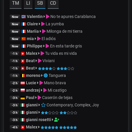
TM
LI
SB
CD
Valentin
No te apures Carablanca
Now
Claire
La yumba
Now
Mariia
Milonga de mi tierra
Now
mia
El adiós
Now
Philippe
En esta tarde gris
Now
Malex
Tu vida es mi vida
-1 h
Beat
Viviani
-1 h
Beat
-1 h
moreno
Tanguera
-1 h
Lucie
Mano brava
-2 h
andrzej
Mi castigo
-2 h
Paul
Caserón de tejas
-3 h
gianni
Contemporary, Complex, Joy
-3 h
gianni
-3 h
gianni rosetti
-3 h
Malex
-4 h