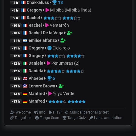
Chakkaluss
13
-4 h
Gregory
Mi piba (Mi piba linda)
-8 h
Rachel
-9 h
Rachel
Ventarrón
-10 h
Rachel De la Vega
-10 h
emilse alfonzo
-11 h
Gregory
Cielo rojo
-11 h
Gregory
-12 h
Daniela
Penumbras (2)
-12 h
Daniela
-12 h
Phoebe
6
-12 h
Lenore Brown
-13 h
Manfred
Yuyo Verde
-13 h
Manfred
-13 h
Welcome
Info
Play!
Musical personality test
TangoLink
Tango Scan
Tango Quiz
Lyrics annotation