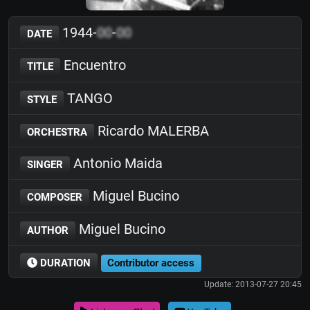
1944-
00
-
00
DATE
Encuentro
TITLE
TANGO
STYLE
Ricardo MALERBA
ORCHESTRA
Antonio Maida
SINGER
Miguel Bucino
COMPOSER
Miguel Bucino
AUTHOR
DURATION
Contributor access
Update: 2013-07-27 20:45