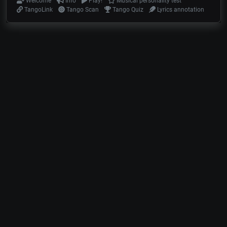
Welcome
Info
Play!
Musical personality test
TangoLink
Tango Scan
Tango Quiz
Lyrics annotation