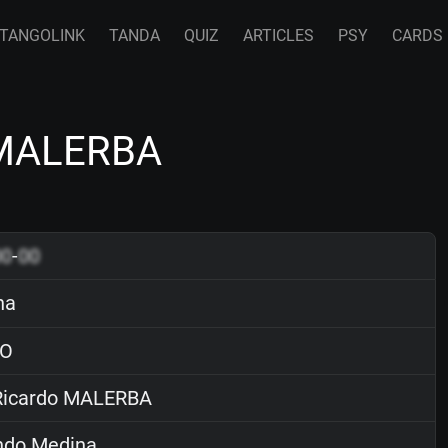
TANGOLINK
TANDA
QUIZ
ARTICLES
PSY
CARDS
 MALERBA
00
-
00
na
O
icardo MALERBA
ndo Medina