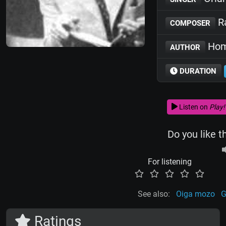
Ra
COMPOSER
Hom
AUTHOR
DURATION
Listen on
Play!
Do you like t
For listening
See also:
Oiga mozo
G
Ratings