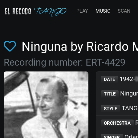
PLAY
MUSIC
SCAN
Ninguna by Ricardo
Recording number: ERT-4429
1942-
DATE
Ningu
TITLE
TANG
STYLE
R
ORCHESTRA
Orla
SINGER