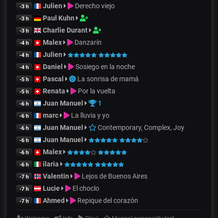
Julien
Derecho viejo
-3 h
Paul Kuhn
-3 h
Charlie Durant
-3 h
Malex
Danzarín
-4 h
Julien
-4 h
Daniel
Sosiego en la noche
-4 h
Pascal
La sonrisa de mamá
-5 h
Renata
Por la vuelta
-5 h
Juan Manuel
1
-6 h
marc
La lluvia y yo
-6 h
Juan Manuel
Contemporary, Complex, Joy
-6 h
Juan Manuel
-6 h
Malex
-6 h
ilaria
-6 h
Valentin
Lejos de Buenos Aires
-7 h
Lucie
El choclo
-7 h
Ahmed
Repique del corazón
-7 h