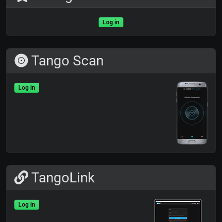
Log in
Tango Scan
Log in
TangoLink
Log in