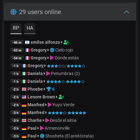
29 users online
RP
HA
emilse alfonzo
-46 m
Gregory
Cielo rojo
-53 m
Gregory
Dónde estás
-54 m
Gregory
-1 h
Daniela
Penumbras (2)
-1 h
Daniela
-1 h
Phoebe
6
-2 h
Lenore Brown
-2 h
Manfred
Yuyo Verde
-2 h
Manfred
-3 h
Charlie
Desde el alma
-3 h
Paul
Armenonville
-3 h
Paul
Shusheta (El aristócrata)
-3 h