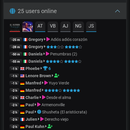
25 users online
AT
VB
AJ
NG
JS
Gregory
Adiós adiós corazón
-25 m
Gregory
-28 m
Daniela
Penumbras (2)
-50 m
Daniela
-55 m
Phoebe
6
-1 h
Lenore Brown
-1 h
Manfred
Yuyo Verde
-1 h
Manfred
-2 h
Charlie
Desde el alma
-2 h
Paul
Armenonville
-2 h
Paul
Shusheta (El aristócrata)
-2 h
Julien
Derecho viejo
-2 h
Paul Kuhn
-2 h