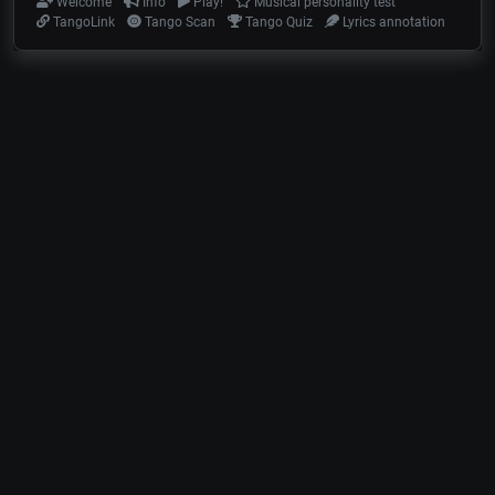
Welcome
Info
Play!
Musical personality test
TangoLink
Tango Scan
Tango Quiz
Lyrics annotation