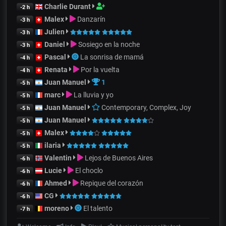
Charlie Durant
-2 h
Malex
Danzarín
-3 h
Julien
-3 h
Daniel
Sosiego en la noche
-3 h
Pascal
La sonrisa de mamá
-4 h
Renata
Por la vuelta
-4 h
Juan Manuel
1
-5 h
marc
La lluvia y yo
-5 h
Juan Manuel
Contemporary, Complex, Joy
-5 h
Juan Manuel
-5 h
Malex
-5 h
ilaria
-5 h
Valentin
Lejos de Buenos Aires
-6 h
Lucie
El choclo
-6 h
Ahmed
Repique del corazón
-6 h
CG
-6 h
moreno
El talento
-7 h