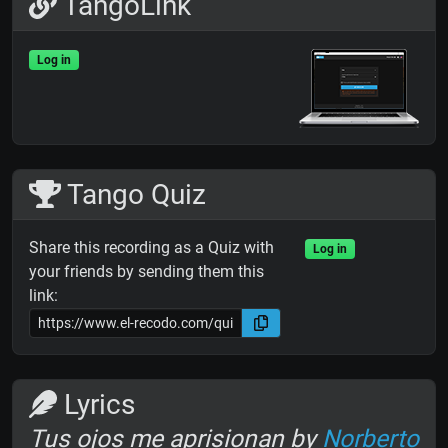
TangoLink
Log in
Tango Quiz
Share this recording as a Quiz with
Log in
your friends by sending them this
link:
Lyrics
Tus ojos me aprisionan by
Norberto