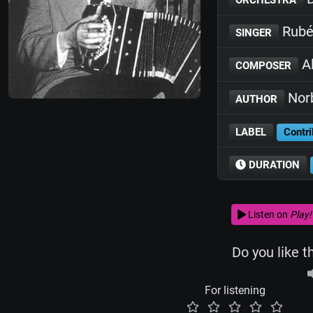
Rubé
SINGER
Al
COMPOSER
Norb
AUTHOR
LABEL
Contri
DURATION
Listen on
Play!
Do you like t
For listening