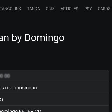
TANGOLINK
TANDA
QUIZ
ARTICLES
PSY
CARDS
nan by Domingo
00
-
00
os me aprisionan
O
omingo FEDERICO