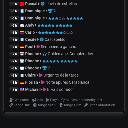
Pascal
Lluvia de estrellas
-5 h
Dominique
2
-5 h
Dominique
-5 h
Andy
-5 h
Carlo
-6 h
Cecile
Cascabelito
-6 h
Paul
Sentimiento gaucho
-7 h
Phoebe
Golden age, Complex, Joy
-7 h
Phoebe
-7 h
Phoebe
7
-8 h
Claire
Organito de la tarde
-8 h
Florian
No te apures Carablanca
-8 h
Michael
El vals soñador
-8 h
Welcome
Info
Play!
Musical personality test
TangoLink
Tango Scan
Tango Quiz
Lyrics annotation