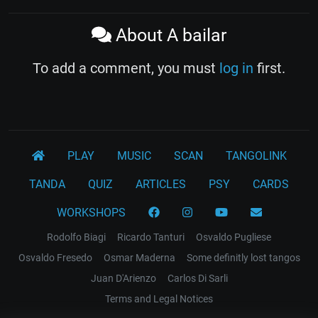
About A bailar
To add a comment, you must
log in
first.
PLAY
MUSIC
SCAN
TANGOLINK
TANDA
QUIZ
ARTICLES
PSY
CARDS
WORKSHOPS
Rodolfo Biagi
Ricardo Tanturi
Osvaldo Pugliese
Osvaldo Fresedo
Osmar Maderna
Some definitly lost tangos
Juan D'Arienzo
Carlos Di Sarli
Terms and Legal Notices