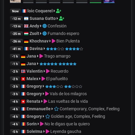
loic Coquerel
Now
Susana Gatto
-12 m
Andy
Confesión
-13 m
Zsolt
Fumando espero
-25 m
Khochnav
Bien Pulenta
-26 m
Davina
-41 m
Jana
Trago amargo
-1 h
Jana
-1 h
Valentin
Recuerdo
-2 h
Malex
El pañuelito
-2 h
Gregory
-3 h
Gregory
Vals de los milagros
-3 h
Renata
Las vueltas de la vida
-4 h
Emmanuelle
Contemporary, Complex, Feeling
-4 h
Gregory
Golden age, Complex, Feeling
-4 h
Sorin
No le digas que la quiero
-4 h
Soleïma
Leyenda gaucha
-5 h