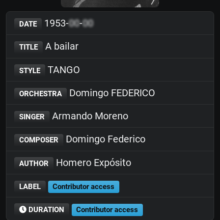
1953-
00
-
00
DATE
A bailar
TITLE
TANGO
STYLE
Domingo FEDERICO
ORCHESTRA
Armando Moreno
SINGER
Domingo Federico
COMPOSER
Homero Expósito
AUTHOR
LABEL
Contributor access
DURATION
Contributor access