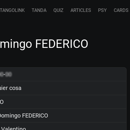
TANGOLINK
TANDA
QUIZ
ARTICLES
PSY
CARDS
omingo FEDERICO
00
-
00
ier cosa
O
omingo FEDERICO
 Valentino