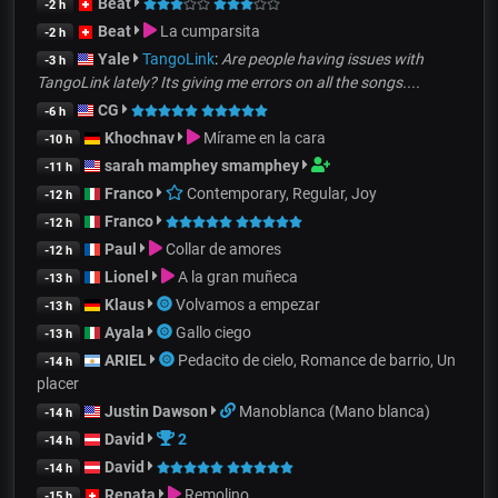
Beat
-2 h
Beat
La cumparsita
-2 h
Yale
TangoLink
:
Are people having issues with
-3 h
TangoLink lately? Its giving me errors on all the songs....
CG
-6 h
Khochnav
Mírame en la cara
-10 h
sarah mamphey smamphey
-11 h
Franco
Contemporary, Regular, Joy
-12 h
Franco
-12 h
Paul
Collar de amores
-12 h
Lionel
A la gran muñeca
-13 h
Klaus
Volvamos a empezar
-13 h
Ayala
Gallo ciego
-13 h
ARIEL
Pedacito de cielo, Romance de barrio, Un
-14 h
placer
Justin Dawson
Manoblanca (Mano blanca)
-14 h
David
2
-14 h
David
-14 h
Renata
Remolino
-15 h