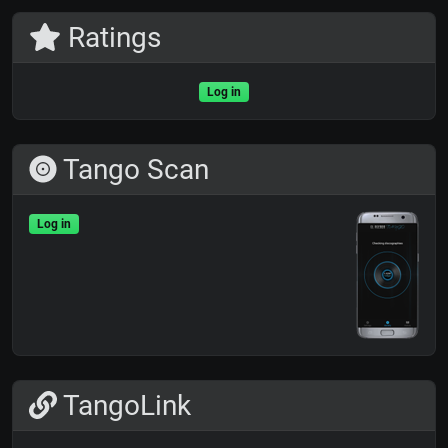
Ratings
Log in
Tango Scan
Log in
TangoLink