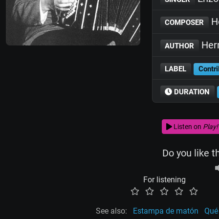
He
COMPOSER
Herm
AUTHOR
LABEL
Contri
DURATION
Listen on
Play!
Do you like t
For listening
See also:
Estampa de matón
Qué