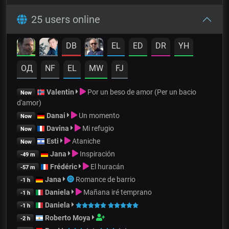
25 users online
DB
EL
ED
DR
YH
OД
NF
EL
MW
FJ
Valentin
Por un beso de amor (Per un bacio
Now
d'amor)
Danai
Un momento
Now
Davina
Mi refugio
Now
Esti
Ataniche
Now
Jana
Inspiración
-49 m
Frédéric
El huracán
-57 m
Jana
Romance de barrio
-1 h
Daniela
Mañana iré temprano
-1 h
Daniela
-1 h
Roberto Moya
-2 h