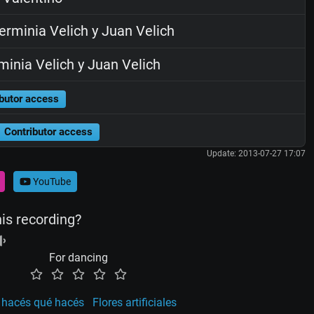
rminia Velich y Juan Velich
inia Velich y Juan Velich
butor access
Contributor access
Update: 2013-07-27 17:07
YouTube
his recording?
For dancing
 hacés qué hacés
Flores artificiales