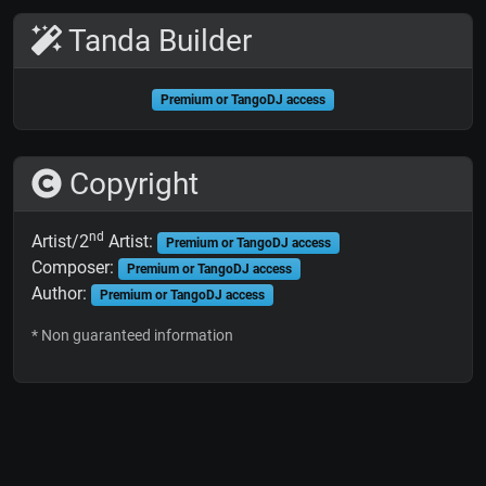
Tanda Builder
Premium or TangoDJ access
Copyright
nd
Artist/2
Artist:
Premium or TangoDJ access
Composer:
Premium or TangoDJ access
Author:
Premium or TangoDJ access
* Non guaranteed information