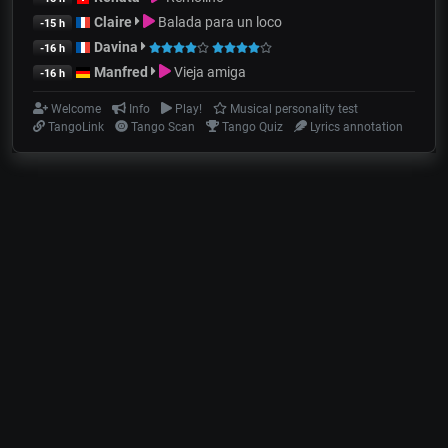
Claire
Balada para un loco
-15 h
Davina
-16 h
Manfred
Vieja amiga
-16 h
Welcome
Info
Play!
Musical personality test
TangoLink
Tango Scan
Tango Quiz
Lyrics annotation