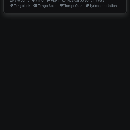
Welcome
Info
Play!
Musical personality test
TangoLink
Tango Scan
Tango Quiz
Lyrics annotation