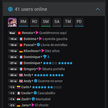
41 users online
RM
RO
SM
SA
TM
PD
Renata
Quedémonos aquí
Now
Soleïma
Leyenda gaucha
-10 m
Pascal
Lluvia de estrellas
-18 m
Khochnav
Diez años
-19 m
Dominique
2
-26 m
Dominique
-27 m
Gregory
Silueta porteña
-44 m
Andy
-50 m
Andy
Duerme mi amor
-51 m
Carlo
-1 h
Cecile
Cascabelito
-1 h
Zsolt
Marisabel
-1 h
Jana
El choclo
-2 h