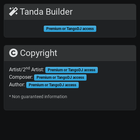
Tanda Builder
Premium or TangoDJ access
Copyright
nd
Artist/2
Artist:
Premium or TangoDJ access
Composer:
Premium or TangoDJ access
Author:
Premium or TangoDJ access
* Non guaranteed information