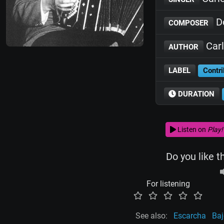
D
COMPOSER
Carl
AUTHOR
LABEL
Contri
DURATION
Listen on
Play!
Do you like t
For listening
See also:
Escarcha
Baj