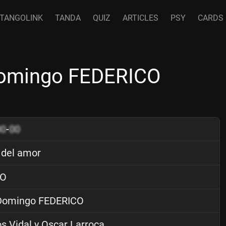
TANGOLINK
TANDA
QUIZ
ARTICLES
PSY
CARDS
Domingo FEDERICO
00
-
00
del amor
O
omingo FEDERICO
s Vidal y Oscar Larroca