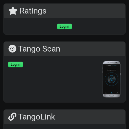
Ratings
Log in
Tango Scan
Log in
TangoLink