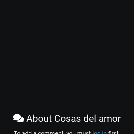
About Cosas del amor
To add a comment, you must
log in
first.