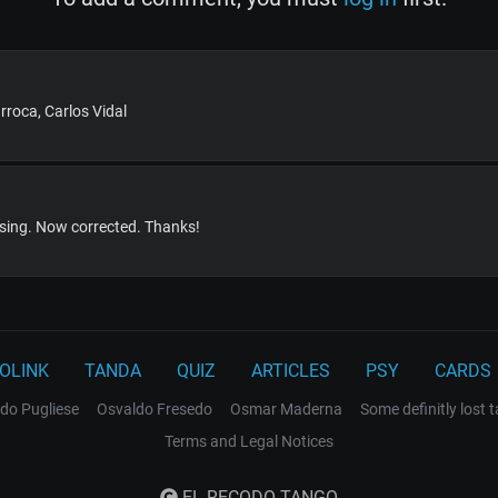
roca, Carlos Vidal
ssing. Now corrected. Thanks!
OLINK
TANDA
QUIZ
ARTICLES
PSY
CARDS
do Pugliese
Osvaldo Fresedo
Osmar Maderna
Some definitly lost 
Terms and Legal Notices
EL RECODO TANGO