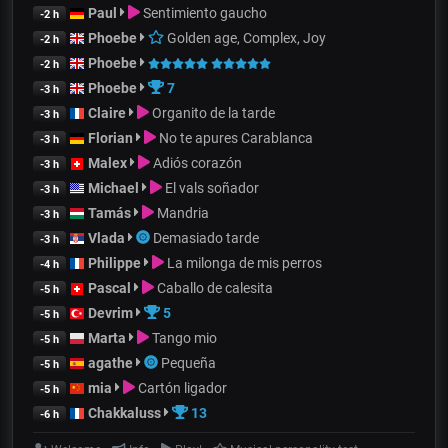
Paul
Sentimiento gaucho
-2 h
Phoebe
Golden age, Complex, Joy
-2 h
Phoebe
-2 h
Phoebe
7
-3 h
Claire
Organito de la tarde
-3 h
Florian
No te apures Carablanca
-3 h
Malex
Adiós corazón
-3 h
Michael
El vals soñador
-3 h
Tamás
Mandria
-3 h
Vlada
Demasiado tarde
-3 h
Philippe
La milonga de mis perros
-4 h
Pascal
Caballo de calesita
-5 h
Devrim
5
-5 h
Marta
Tango mio
-5 h
agathe
Pequeña
-5 h
mia
Cartón ligador
-5 h
Chakkaluss
13
-6 h