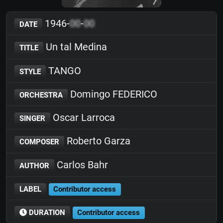
1946-
00
-
00
DATE
Un tal Medina
TITLE
TANGO
STYLE
Domingo FEDERICO
ORCHESTRA
Oscar Larroca
SINGER
Roberto Garza
COMPOSER
Carlos Bahr
AUTHOR
LABEL
Contributor access
DURATION
Contributor access