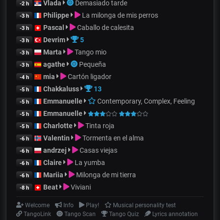
Vlada
Demasiado tarde
-2 h
Philippe
La milonga de mis perros
-3 h
Pascal
Caballo de calesita
-3 h
Devrim
5
-3 h
Marta
Tango mio
-3 h
agathe
Pequeña
-3 h
mia
Cartón ligador
-4 h
Chakkaluss
13
-5 h
Emmanuelle
Contemporary, Complex, Feeling
-5 h
Emmanuelle
-5 h
Charlotte
Tinta roja
-5 h
Valentin
Tormenta en el alma
-6 h
andrzej
Casas viejas
-6 h
Claire
La yumba
-6 h
Mariia
Milonga de mi tierra
-6 h
Beat
Viviani
-8 h
Welcome
Info
Play!
Musical personality test
TangoLink
Tango Scan
Tango Quiz
Lyrics annotation