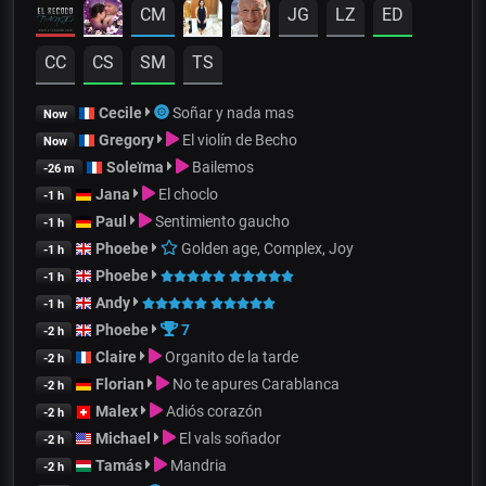
CM
JG
LZ
ED
CC
CS
SM
TS
Cecile
Soñar y nada mas
Now
Gregory
El violín de Becho
Now
Soleïma
Bailemos
-26 m
Jana
El choclo
-1 h
Paul
Sentimiento gaucho
-1 h
Phoebe
Golden age, Complex, Joy
-1 h
Phoebe
-1 h
Andy
-1 h
Phoebe
7
-2 h
Claire
Organito de la tarde
-2 h
Florian
No te apures Carablanca
-2 h
Malex
Adiós corazón
-2 h
Michael
El vals soñador
-2 h
Tamás
Mandria
-2 h