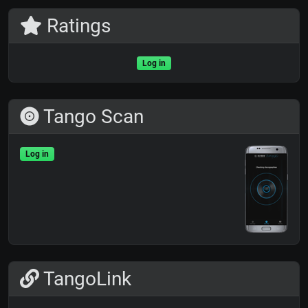
Ratings
Log in
Tango Scan
Log in
TangoLink