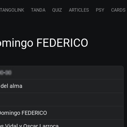
TANGOLINK
TANDA
QUIZ
ARTICLES
PSY
CARDS
Domingo FEDERICO
00
-
00
 del alma
omingo FEDERICO
s Vidal y Oscar Larroca