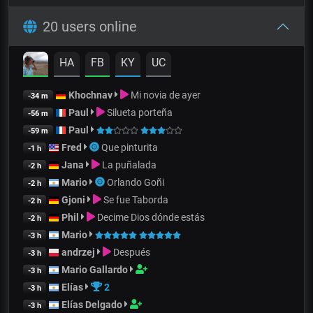
20 users online
HA
FB
KY
UC
Khochnav
Mi novia de ayer
-34 m
Paul
Silueta porteña
-56 m
Paul
-59 m
Fred
Que pinturita
-1 h
Jana
La puñalada
-2 h
Mario
Orlando Goñi
-2 h
Gjoni
Se fue Taborda
-2 h
Phil
Decime Dios dónde estás
-2 h
Mario
-3 h
andrzej
Después
-3 h
Mario Gallardo
-3 h
Elías
2
-3 h
Elías Delgado
-3 h