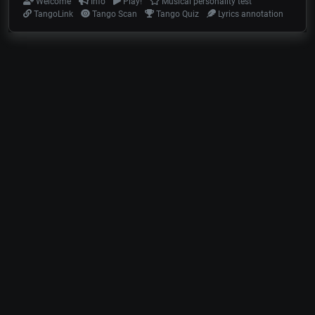
Welcome
Info
Play!
Musical personality test
TangoLink
Tango Scan
Tango Quiz
Lyrics annotation