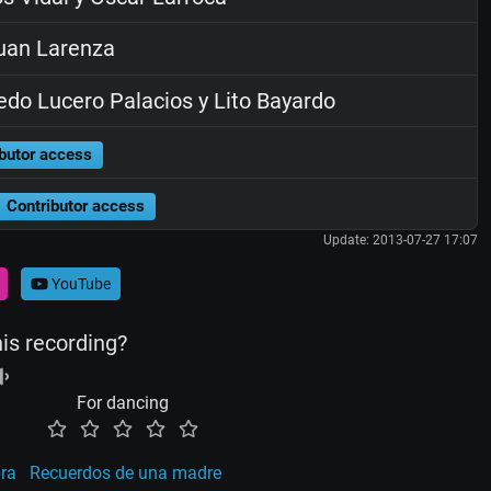
uan Larenza
edo Lucero Palacios y Lito Bayardo
butor access
Contributor access
Update: 2013-07-27 17:07
YouTube
his recording?
For dancing
ra
Recuerdos de una madre