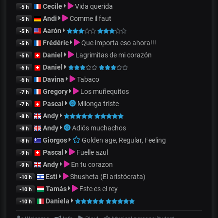
Cecile
Vida querida
-5 h
Andi
Comme il faut
-5 h
Aarón
-5 h
Frédéric
Que importa eso ahora!!!
-5 h
Daniel
Lagrimitas de mi corazón
-5 h
Daniel
-6 h
Davina
Tabaco
-6 h
Gregory
Los muñequitos
-7 h
Pascal
Milonga triste
-7 h
Andy
-8 h
Andy
Adiós muchachos
-8 h
Giorgos
Golden age, Regular, Feeling
-8 h
Pascal
Fuelle azul
-9 h
Andy
En tu corazon
-9 h
Esti
Shusheta (El aristócrata)
-10 h
Tamás
Este es el rey
-10 h
Daniela
-10 h