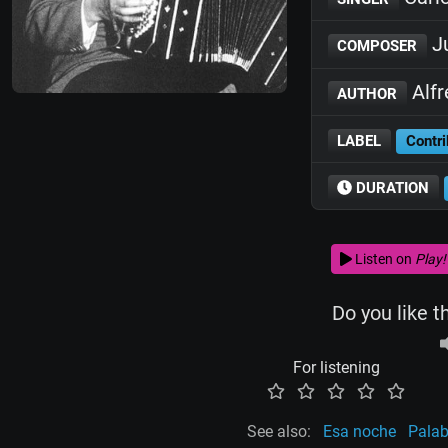
J
COMPOSER
Alfr
AUTHOR
LABEL
Contri
DURATION
Listen on
Play!
Do you like t
For listening
See also:
Esa noche
Palab