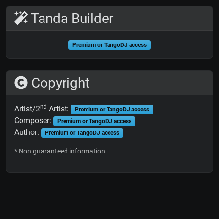
Tanda Builder
Premium or TangoDJ access
Copyright
nd
Artist/2
Artist:
Premium or TangoDJ access
Composer:
Premium or TangoDJ access
Author:
Premium or TangoDJ access
* Non guaranteed information