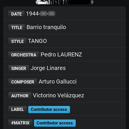
1944-
00
-
00
DATE
Barrio tranquilo
TITLE
TANGO
STYLE
Pedro LAURENZ
ORCHESTRA
Jorge Linares
SINGER
Arturo Gallucci
COMPOSER
Victorino Velázquez
AUTHOR
LABEL
Contributor access
#MATRIX
Contributor access