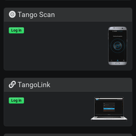
Tango Scan
Log in
TangoLink
Log in