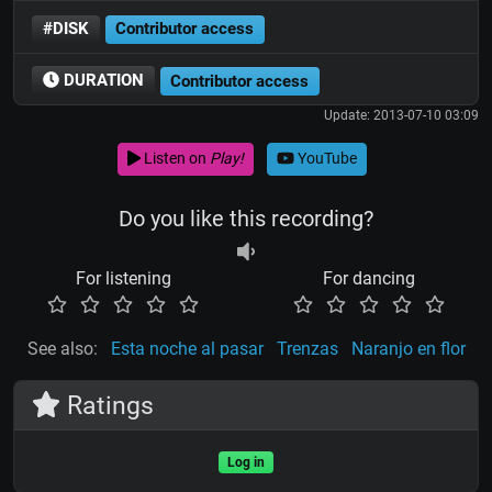
#DISK
Contributor access
DURATION
Contributor access
Update: 2013-07-10 03:09
Listen on
Play!
YouTube
Do you like this recording?
For listening
For dancing
See also:
Esta noche al pasar
Trenzas
Naranjo en flor
Ratings
Log in