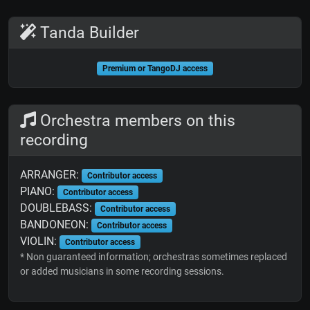
Tanda Builder
Premium or TangoDJ access
Orchestra members on this
recording
ARRANGER:
Contributor access
PIANO:
Contributor access
DOUBLEBASS:
Contributor access
BANDONEON:
Contributor access
VIOLIN:
Contributor access
* Non guaranteed information; orchestras sometimes replaced
or added musicians in some recording sessions.