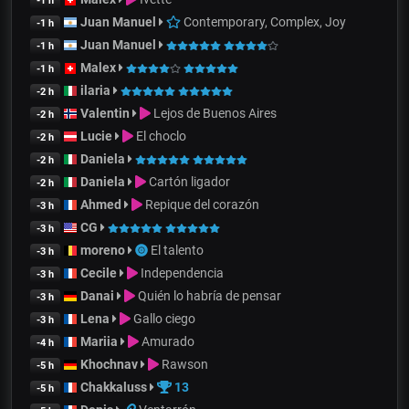
-1 h
Juan Manuel
Contemporary, Complex, Joy
-1 h
Juan Manuel
-1 h
Malex
-1 h
ilaria
-2 h
Valentin
Lejos de Buenos Aires
-2 h
Lucie
El choclo
-2 h
Daniela
-2 h
Daniela
Cartón ligador
-2 h
Ahmed
Repique del corazón
-3 h
CG
-3 h
moreno
El talento
-3 h
Cecile
Independencia
-3 h
Danai
Quién lo habría de pensar
-3 h
Lena
Gallo ciego
-3 h
Mariia
Amurado
-4 h
Khochnav
Rawson
-5 h
Chakkaluss
13
-5 h