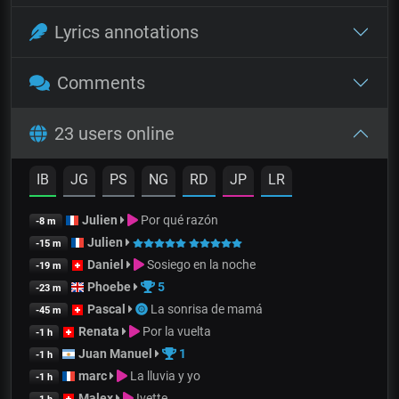
Lyrics annotations
Comments
23 users online
IB
JG
PS
NG
RD
JP
LR
Julien
Por qué razón
-8 m
Julien
-15 m
Daniel
Sosiego en la noche
-19 m
Phoebe
5
-23 m
Pascal
La sonrisa de mamá
-45 m
Renata
Por la vuelta
-1 h
Juan Manuel
1
-1 h
marc
La lluvia y yo
-1 h
Malex
Ivette