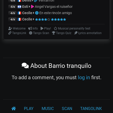
Denis
Ventarrón
-5 h
Esti
Angel Vargas el ruiseñor
-5 h
Cecile
En este rincón amigo
-6 h
Cecile
-6 h
Welcome
Info
Play!
Musical personality test
TangoLink
Tango Scan
Tango Quiz
Lyrics annotation
About Barrio tranquilo
To add a comment, you must
log in
first.
PLAY
MUSIC
SCAN
TANGOLINK