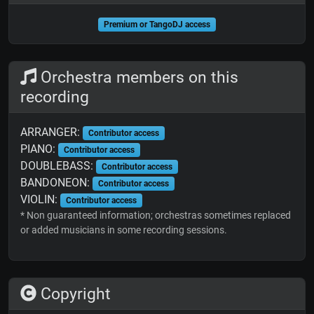
Premium or TangoDJ access
Orchestra members on this
recording
ARRANGER:
Contributor access
PIANO:
Contributor access
DOUBLEBASS:
Contributor access
BANDONEON:
Contributor access
VIOLIN:
Contributor access
* Non guaranteed information; orchestras sometimes replaced
or added musicians in some recording sessions.
Copyright