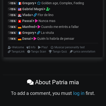
Gregory
Golden age, Complex, Feeling
-13 h
Gabriel Magni
-13 h
Vlada
Flor de lino
-13 h
Pascal
Nunca mas
-13 h
Manfred
Cuando me entrés a fallar
-14 h
Gregory
La viruta
-14 h
Danai
Quién lo habría de pensar
-14 h
Welcome
Info
Play!
Musical personality test
TangoLink
Tango Scan
Tango Quiz
Lyrics annotation
About Patria mia
To add a comment, you must
log in
first.