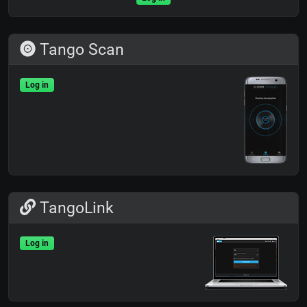
Tango Scan
Log in
TangoLink
Log in