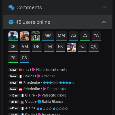
Comments
45 users online
MM
MM
AS
CS
YA
CR
VM
DB
TM
FK
FJ
OД
PS
CS
mia
Historia sentimental
Now
Davina
Amigazo
Now
Friederike
Now
Friederike
Tango brujo
Now
Claire
Valsecito criollo
-17 m
Vlada
Bahia Blanca
-36 m
Alain
-40 m
Cecile
Inspiración
-56 m