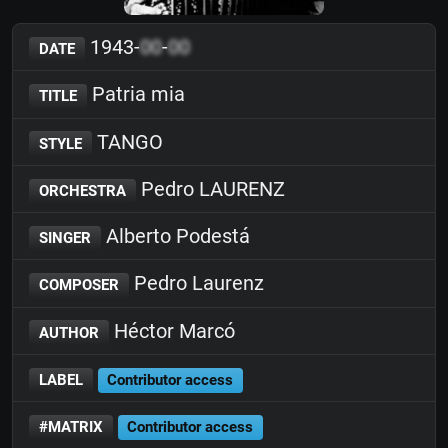
1943-
00
-
00
DATE
Patria mia
TITLE
TANGO
STYLE
Pedro LAURENZ
ORCHESTRA
Alberto Podestá
SINGER
Pedro Laurenz
COMPOSER
Héctor Marcó
AUTHOR
LABEL
Contributor access
#MATRIX
Contributor access