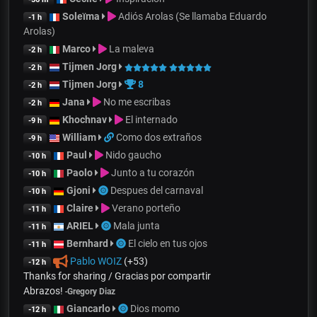
Soleïma
Adiós Arolas (Se llamaba Eduardo
-1 h
Arolas)
Marco
La maleva
-2 h
Tijmen Jorg
-2 h
Tijmen Jorg
8
-2 h
Jana
No me escribas
-2 h
Khochnav
El internado
-9 h
William
Como dos extraños
-9 h
Paul
Nido gaucho
-10 h
Paolo
Junto a tu corazón
-10 h
Gjoni
Despues del carnaval
-10 h
Claire
Verano porteño
-11 h
ARIEL
Mala junta
-11 h
Bernhard
El cielo en tus ojos
-11 h
Pablo WOIZ
(+53)
-12 h
Thanks for sharing / Gracias por compartir
Abrazos!
-
Gregory Diaz
Giancarlo
Dios momo
-12 h