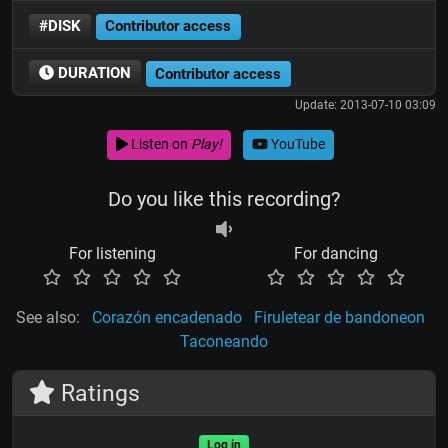
#DISK
Contributor access
DURATION
Contributor access
Update: 2013-07-10 03:09
Listen on
Play!
YouTube
Do you like this recording?
For listening
For dancing
See also:
Corazón encadenado
Firuletear de bandoneon
Taconeando
Ratings
Log in