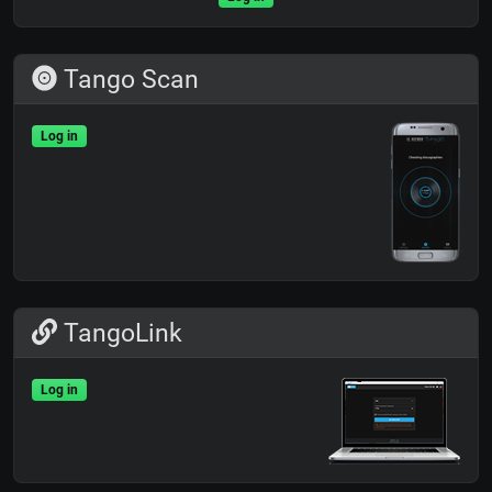
Tango Scan
Log in
TangoLink
Log in