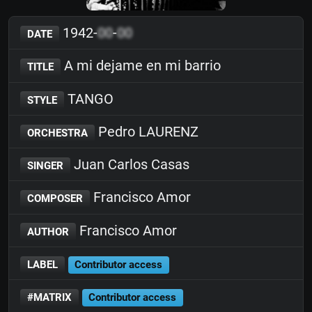
1942-
00
-
00
DATE
A mi dejame en mi barrio
TITLE
TANGO
STYLE
Pedro LAURENZ
ORCHESTRA
Juan Carlos Casas
SINGER
Francisco Amor
COMPOSER
Francisco Amor
AUTHOR
LABEL
Contributor access
#MATRIX
Contributor access