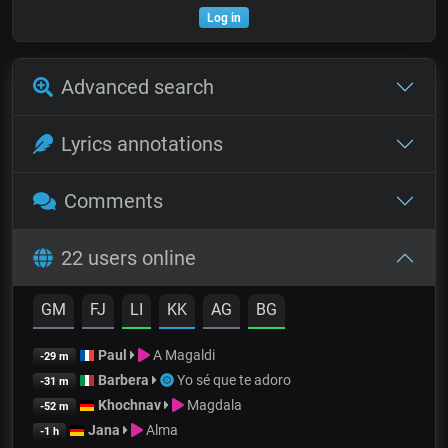
Log in
Advanced search
Lyrics annotations
Comments
22 users online
GM
FJ
LI
KK
AG
BG
Paul
A Magaldi
-29 m
Barbera
Yo sé que te adoro
-31 m
Khochnav
Magdala
-52 m
Jana
Alma
-1 h