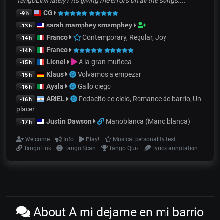
TangoLink lately? Its giving me errors on all the songs....
CG
-9 h
sarah mamphey smamphey
-13 h
Franco
Contemporary, Regular, Joy
-14 h
Franco
-14 h
Lionel
A la gran muñeca
-15 h
Klaus
Volvamos a empezar
-15 h
Ayala
Gallo ciego
-16 h
ARIEL
Pedacito de cielo, Romance de barrio, Un
-16 h
placer
Justin Dawson
Manoblanca (Mano blanca)
-17 h
Welcome
Info
Play!
Musical personality test
TangoLink
Tango Scan
Tango Quiz
Lyrics annotation
About A mi dejame en mi barrio