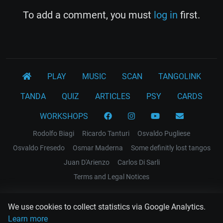
To add a comment, you must
log in
first.
PLAY
MUSIC
SCAN
TANGOLINK
TANDA
QUIZ
ARTICLES
PSY
CARDS
WORKSHOPS
Rodolfo Biagi
Ricardo Tanturi
Osvaldo Pugliese
Osvaldo Fresedo
Osmar Maderna
Some definitly lost tangos
Juan D'Arienzo
Carlos Di Sarli
Terms and Legal Notices
EL RECODO TANGO
We use cookies to collect statistics via Google Analytics.
Design Web: Gregory DIAZ
Learn more