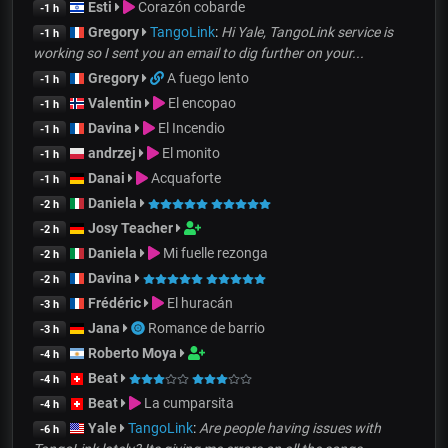
Esti
Corazón cobarde
-1 h
Gregory
TangoLink
:
Hi Yale, TangoLink service is
-1 h
working so I sent you an email to dig further on your...
Gregory
A fuego lento
-1 h
Valentin
El encopao
-1 h
Davina
El Incendio
-1 h
andrzej
El monito
-1 h
Danai
Acquaforte
-1 h
Daniela
-2 h
Josy Teacher
-2 h
Daniela
Mi fuelle rezonga
-2 h
Davina
-2 h
Frédéric
El huracán
-3 h
Jana
Romance de barrio
-3 h
Roberto Moya
-4 h
Beat
-4 h
Beat
La cumparsita
-4 h
Yale
TangoLink
:
Are people having issues with
-6 h