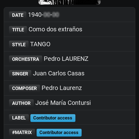
1940-
00
-
00
DATE
Como dos extraños
TITLE
TANGO
STYLE
Pedro LAURENZ
ORCHESTRA
Juan Carlos Casas
SINGER
Pedro Laurenz
COMPOSER
José María Contursi
AUTHOR
LABEL
Contributor access
#MATRIX
Contributor access