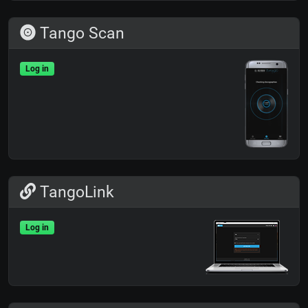
Tango Scan
Log in
TangoLink
Log in