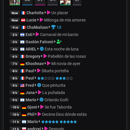
Charlotte
Un placer
Now
Lucie
Milonga de mis amores
Now
Chakkaluss
13
-9 m
Esti
Carnaval de mi barrio
-2 h
Gastón Falconi
-3 h
ARIEL
Esta noche de luna
-4 h
Gregory
Pabellón de las rosas
-6 h
Khochnav
Mi novia de ayer
-7 h
Paul
Silueta porteña
-8 h
Paul
-8 h
Fred
Que pinturita
-9 h
Jana
La puñalada
-9 h
Mario
Orlando Goñi
-9 h
Gjoni
Se fue Taborda
-10 h
Phil
Decime Dios dónde estás
-10 h
Mario
-11 h
andrzej
Después
-11 h