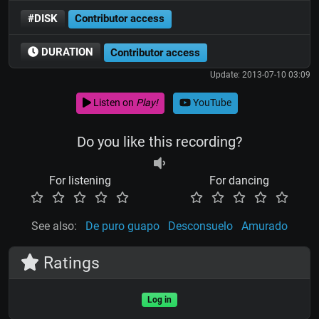
#DISK
Contributor access
DURATION
Contributor access
Update: 2013-07-10 03:09
Listen on
Play!
YouTube
Do you like this recording?
For listening
For dancing
See also:
De puro guapo
Desconsuelo
Amurado
Ratings
Log in