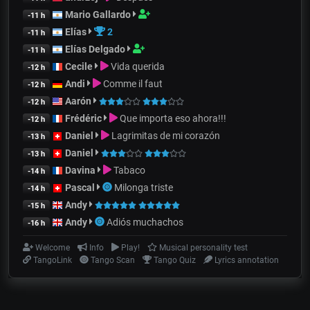
Mario Gallardo
-11 h
Elías
2
-11 h
Elías Delgado
-11 h
Cecile
Vida querida
-12 h
Andi
Comme il faut
-12 h
Aarón
-12 h
Frédéric
Que importa eso ahora!!!
-12 h
Daniel
Lagrimitas de mi corazón
-13 h
Daniel
-13 h
Davina
Tabaco
-14 h
Pascal
Milonga triste
-14 h
Andy
-15 h
Andy
Adiós muchachos
-16 h
Welcome
Info
Play!
Musical personality test
TangoLink
Tango Scan
Tango Quiz
Lyrics annotation