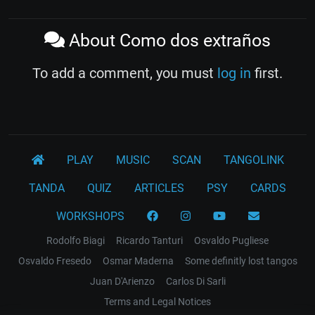
About Como dos extraños
To add a comment, you must
log in
first.
PLAY
MUSIC
SCAN
TANGOLINK
TANDA
QUIZ
ARTICLES
PSY
CARDS
WORKSHOPS
Rodolfo Biagi
Ricardo Tanturi
Osvaldo Pugliese
Osvaldo Fresedo
Osmar Maderna
Some definitly lost tangos
Juan D'Arienzo
Carlos Di Sarli
Terms and Legal Notices