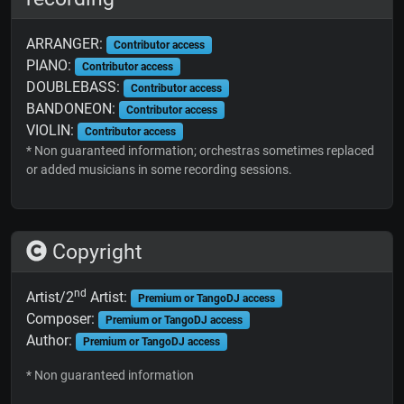
ARRANGER:
Contributor access
PIANO:
Contributor access
DOUBLEBASS:
Contributor access
BANDONEON:
Contributor access
VIOLIN:
Contributor access
* Non guaranteed information; orchestras sometimes replaced
or added musicians in some recording sessions.
Copyright
nd
Artist/2
Artist:
Premium or TangoDJ access
Composer:
Premium or TangoDJ access
Author:
Premium or TangoDJ access
* Non guaranteed information