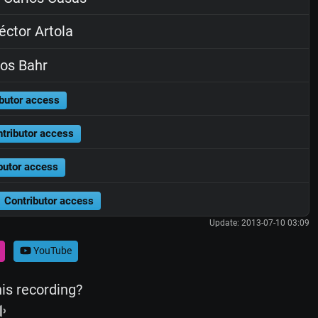
ctor Artola
os Bahr
butor access
tributor access
butor access
Contributor access
Update: 2013-07-10 03:09
YouTube
his recording?