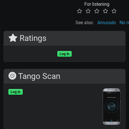
For listening
See also:
Amurado
No m
Ratings
Log in
Tango Scan
Log in