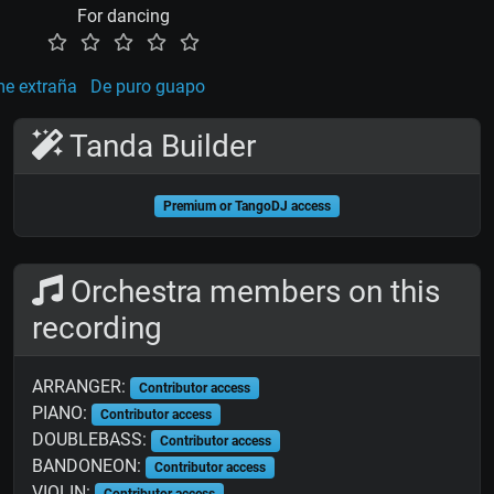
For dancing
e extraña
De puro guapo
Tanda Builder
Premium or TangoDJ access
Orchestra members on this
recording
ARRANGER:
Contributor access
PIANO:
Contributor access
DOUBLEBASS:
Contributor access
BANDONEON:
Contributor access
VIOLIN:
Contributor access