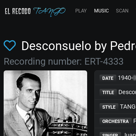
PLAY
MUSIC
SCAN
Desconsuelo by Ped
Recording number: ERT-4333
1940-
DATE
Desco
TITLE
TANG
STYLE
P
ORCHESTRA
Juan
SINGER