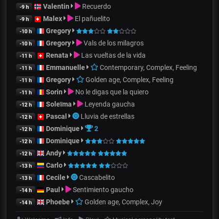
Valentin
Recuerdo
-9 h
Malex
El pañuelito
-9 h
Gregory
-10 h
Gregory
Vals de los milagros
-10 h
Renata
Las vueltas de la vida
-11 h
Emmanuelle
Contemporary, Complex, Feeling
-11 h
Gregory
Golden age, Complex, Feeling
-11 h
Sorin
No le digas que la quiero
-11 h
Soleïma
Leyenda gaucha
-12 h
Pascal
Lluvia de estrellas
-12 h
Dominique
2
-12 h
Dominique
-12 h
Andy
-12 h
Carlo
-13 h
Cecile
Cascabelito
-13 h
Paul
Sentimiento gaucho
-14 h
Phoebe
Golden age, Complex, Joy
-14 h