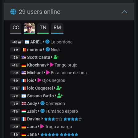
29 users online
CC
TN
RM
ARIEL
La bordona
-48 m
moreno
Nina
-1 h
Scott Cantu
-2 h
Khochnav
Tango brujo
-4 h
Michael
Esta noche de luna
-5 h
loic
Ojos negros
-6 h
loic Coquerel
-7 h
Susana Gatto
-7 h
Andy
Confesión
-7 h
Zsolt
Fumando espero
-7 h
Davina
-7 h
Jana
Trago amargo
-8 h
Jana
-8 h