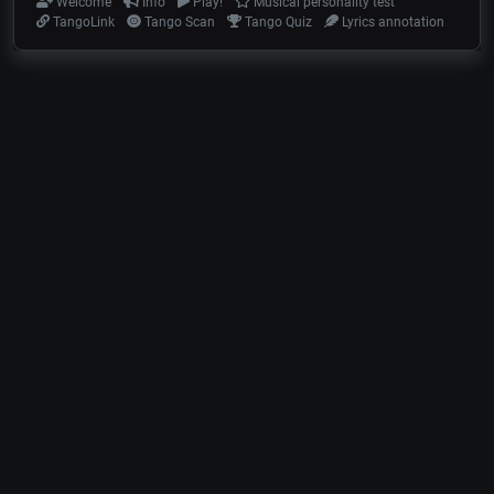
Welcome
Info
Play!
Musical personality test
TangoLink
Tango Scan
Tango Quiz
Lyrics annotation