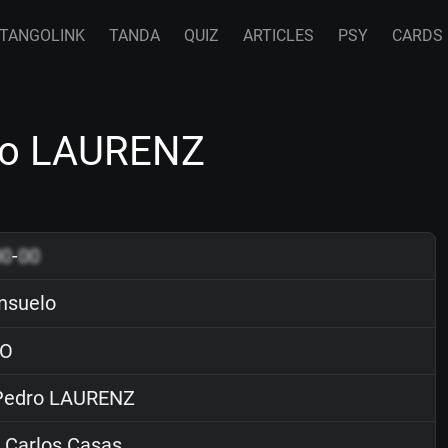
TANGOLINK
TANDA
QUIZ
ARTICLES
PSY
CARDS
ro LAURENZ
00
-
00
nsuelo
O
edro LAURENZ
 Carlos Casas