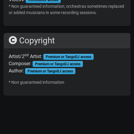
* Non guaranteed information; orchestras sometimes replaced
or added musicians in some recording sessions.
Copyright
nd
Artist/2
Artist:
Premium or TangoDJ access
Composer:
Premium or TangoDJ access
Author:
Premium or TangoDJ access
* Non guaranteed information