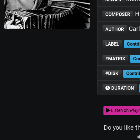
Hé
COMPOSER
Carl
AUTHOR
LABEL
Contri
#MATRIX
Con
#DISK
Contri
DURATION
Listen on
Play!
Do you like t