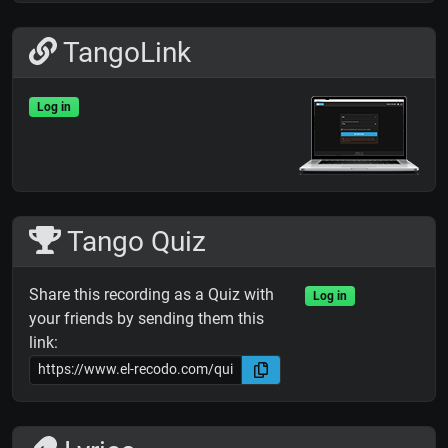
TangoLink
Log in
Tango Quiz
Share this recording as a Quiz with
Log in
your friends by sending them this
link: