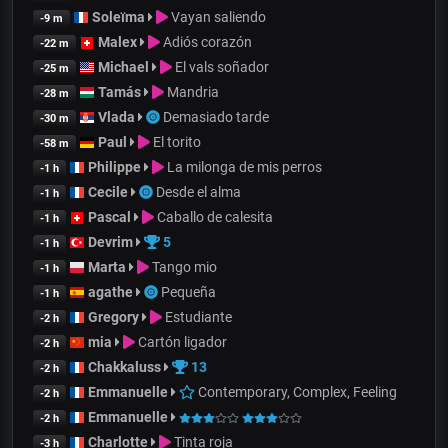
Soleïma
Vayan saliendo
-9 m
Malex
Adiós corazón
-22 m
Michael
El vals soñador
-25 m
Tamás
Mandria
-28 m
Vlada
Demasiado tarde
-30 m
Paul
El torito
-58 m
Philippe
La milonga de mis perros
-1 h
Cecile
Desde el alma
-1 h
Pascal
Caballo de calesita
-1 h
Devrim
5
-1 h
Marta
Tango mio
-1 h
agathe
Pequeña
-1 h
Gregory
Estudiante
-2 h
mia
Cartón ligador
-2 h
Chakkaluss
13
-2 h
Emmanuelle
Contemporary, Complex, Feeling
-2 h
Emmanuelle
-2 h
Charlotte
Tinta roja
-3 h