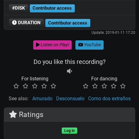
#DISK
Contributor access
DURATION
Contributor access
Update: 2019-01-11 17:20
Listen on
Play!
YouTube
Do you like this recording?
For listening
For dancing
See also:
Amurado
Desconsuelo
Como dos extraños
Ratings
Log in