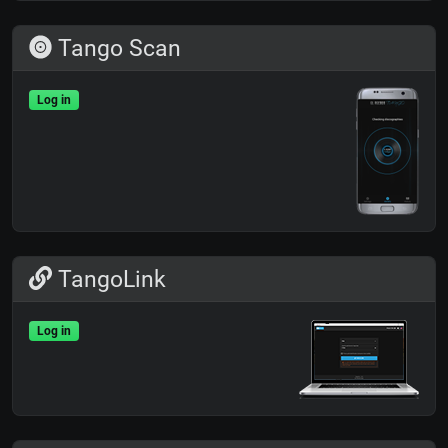
Tango Scan
Log in
TangoLink
Log in