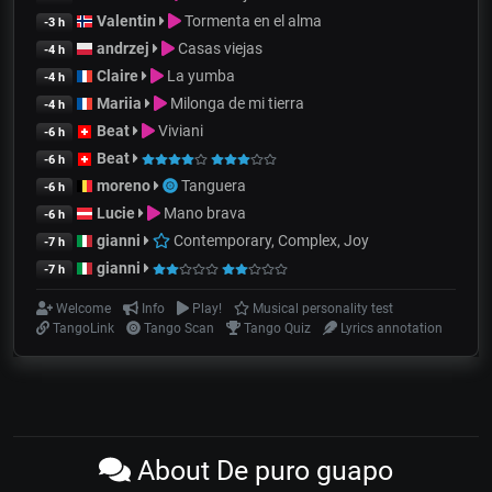
Valentin
Tormenta en el alma
-3 h
andrzej
Casas viejas
-4 h
Claire
La yumba
-4 h
Mariia
Milonga de mi tierra
-4 h
Beat
Viviani
-6 h
Beat
-6 h
moreno
Tanguera
-6 h
Lucie
Mano brava
-6 h
gianni
Contemporary, Complex, Joy
-7 h
gianni
-7 h
Welcome
Info
Play!
Musical personality test
TangoLink
Tango Scan
Tango Quiz
Lyrics annotation
About De puro guapo