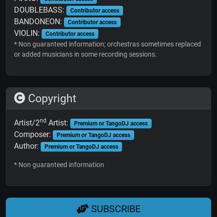
DOUBLEBASS:
Contributor access
BANDONEON:
Contributor access
VIOLIN:
Contributor access
* Non guaranteed information; orchestras sometimes replaced
or added musicians in some recording sessions.
Copyright
nd
Artist/2
Artist:
Premium or TangoDJ access
Composer:
Premium or TangoDJ access
Author:
Premium or TangoDJ access
* Non guaranteed information
SUBSCRIBE