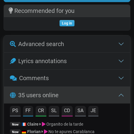
Recommended for you
Log in
Advanced search
Lyrics annotations
Comments
35 users online
PS
FF
CR
SL
CD
SA
JE
Claire
Organito de la tarde
Now
Florian
No te apures Carablanca
Now