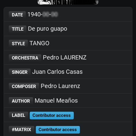
1940-
00
-
00
DATE
De puro guapo
TITLE
TANGO
STYLE
Pedro LAURENZ
ORCHESTRA
Juan Carlos Casas
SINGER
Pedro Laurenz
COMPOSER
Manuel Meaños
AUTHOR
LABEL
Contributor access
#MATRIX
Contributor access