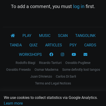
To add a comment, you must
log in
first.
PLAY
MUSIC
SCAN
TANGOLINK
TANDA
QUIZ
ARTICLES
PSY
CARDS
WORKSHOPS
Rodolfo Biagi
Ricardo Tanturi
Osvaldo Pugliese
Osvaldo Fresedo
Osmar Maderna
Some definitly lost tangos
Juan D'Arienzo
Carlos Di Sarli
Terms and Legal Notices
EL RECODO TANGO
We use cookies to collect statistics via Google Analytics.
Design Web: Gregory DIAZ
Learn more