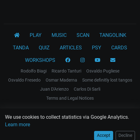
PLAY
MUSIC
SCAN
TANGOLINK
TANDA
QUIZ
ARTICLES
PSY
CARDS
WORKSHOPS
Rodolfo Biagi
Ricardo Tanturi
Osvaldo Pugliese
Osvaldo Fresedo
Osmar Maderna
Some definitly lost tangos
Juan D'Arienzo
Carlos Di Sarli
Terms and Legal Notices
EL RECODO TANGO
We use cookies to collect statistics via Google Analytics.
Design Web: Gregory DIAZ
Learn more
Accept
Decline