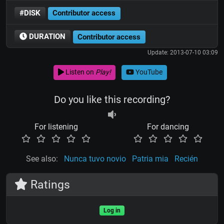
#DISK
Contributor access
DURATION
Contributor access
Update: 2013-07-10 03:09
Listen on
Play!
YouTube
Do you like this recording?
For listening
For dancing
See also:
Nunca tuvo novio
Patria mia
Recién
Ratings
Log in