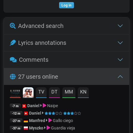
Log in
Advanced search
Lyrics annotations
Comments
27 users online
TV
DT
MM
KN
Daniel
Naipe
-7 m
Daniel
-12 m
Manfred
Gallo ciego
-27 m
Myszko
Guardia vieja
-37 m