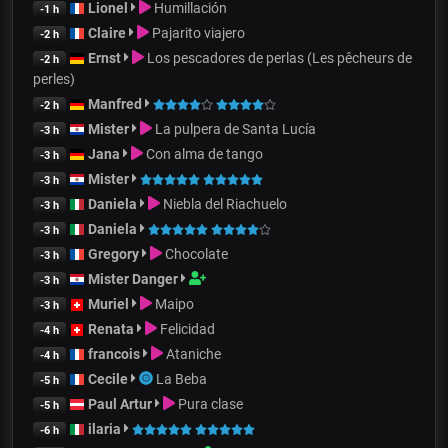
Lionel
Humillación
-1 h
Claire
Pajarito viajero
-2 h
Ernst
Los pescadores de perlas (Les pêcheurs de
-2 h
perles)
Manfred
-2 h
Mister
La pulpera de Santa Lucía
-3 h
Jana
Con alma de tango
-3 h
Mister
-3 h
Daniela
Niebla del Riachuelo
-3 h
Daniela
-3 h
Gregory
Chocolate
-3 h
Mister Danger
-3 h
Muriel
Maipo
-3 h
Renata
Felicidad
-4 h
francois
Ataniche
-4 h
Cecile
La Beba
-5 h
Paul Artur
Pura clase
-5 h
ilaria
-6 h