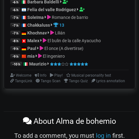
Barbara Baldelli
-6 h
Felia del valle Rodriguez
-6 h
Soleïma
Romance de barrio
-7 h
Chakkaluss
13
-7 h
Khochnav
Lilián
-7 h
Malex
El bulin de la calle Ayacucho
-8 h
Paul
El once (A divertirse)
-9 h
mia
El ingeniero
-9 h
Maurizio
-10 h
Welcome
Info
Play!
Musical personality test
TangoLink
Tango Scan
Tango Quiz
Lyrics annotation
About Alma de bohemio
To add a comment, you must
log in
first.