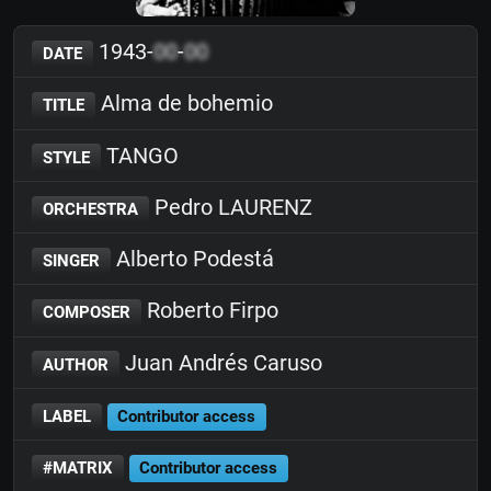
1943-
00
-
00
DATE
Alma de bohemio
TITLE
TANGO
STYLE
Pedro LAURENZ
ORCHESTRA
Alberto Podestá
SINGER
Roberto Firpo
COMPOSER
Juan Andrés Caruso
AUTHOR
LABEL
Contributor access
#MATRIX
Contributor access