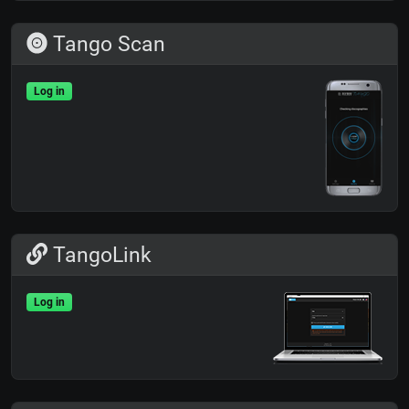
Tango Scan
Log in
TangoLink
Log in