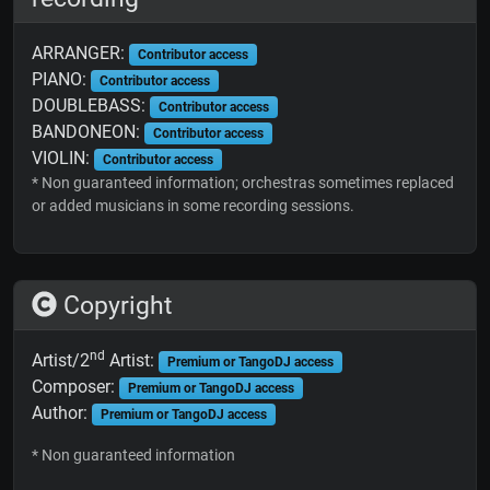
ARRANGER:
Contributor access
PIANO:
Contributor access
DOUBLEBASS:
Contributor access
BANDONEON:
Contributor access
VIOLIN:
Contributor access
* Non guaranteed information; orchestras sometimes replaced
or added musicians in some recording sessions.
Copyright
nd
Artist/2
Artist:
Premium or TangoDJ access
Composer:
Premium or TangoDJ access
Author:
Premium or TangoDJ access
* Non guaranteed information