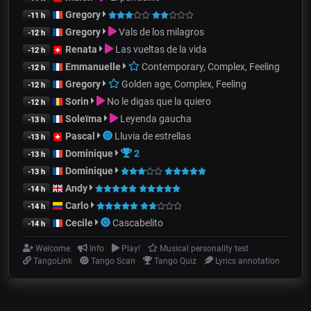
Gregory
-11 h
Gregory
Vals de los milagros
-12 h
Renata
Las vueltas de la vida
-12 h
Emmanuelle
Contemporary, Complex, Feeling
-12 h
Gregory
Golden age, Complex, Feeling
-12 h
Sorin
No le digas que la quiero
-12 h
Soleïma
Leyenda gaucha
-13 h
Pascal
Lluvia de estrellas
-13 h
Dominique
2
-13 h
Dominique
-13 h
Andy
-14 h
Carlo
-14 h
Cecile
Cascabelito
-14 h
Welcome
Info
Play!
Musical personality test
TangoLink
Tango Scan
Tango Quiz
Lyrics annotation