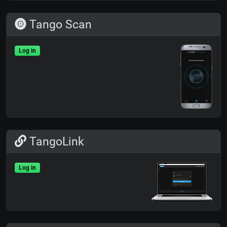
Tango Scan
Log in
TangoLink
Log in