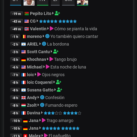
Pepito Lito
-19 m
CG
-43 m
Valentin
Cómo se pianta la vida
-49 m
moreno
Yo también quiero cantar
-1 h
ARIEL
La bordona
-2 h
Scott Cantu
-3 h
Khochnav
Tango brujo
-5 h
Michael
Esta noche de luna
-6 h
loic
Ojos negros
-7 h
loic Coquerel
-8 h
Susana Gatto
-8 h
Andy
Confesión
-8 h
Zsolt
Fumando espero
-8 h
Davina
-8 h
Jana
Trago amargo
-10 h
Jana
-10 h
Malex
El pañuelito
-11 h