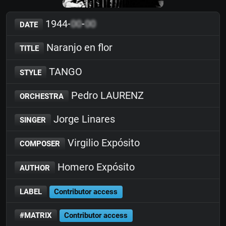
1944-
00
-
00
DATE
Naranjo en flor
TITLE
TANGO
STYLE
Pedro LAURENZ
ORCHESTRA
Jorge Linares
SINGER
Virgilio Expósito
COMPOSER
Homero Expósito
AUTHOR
LABEL
Contributor access
#MATRIX
Contributor access