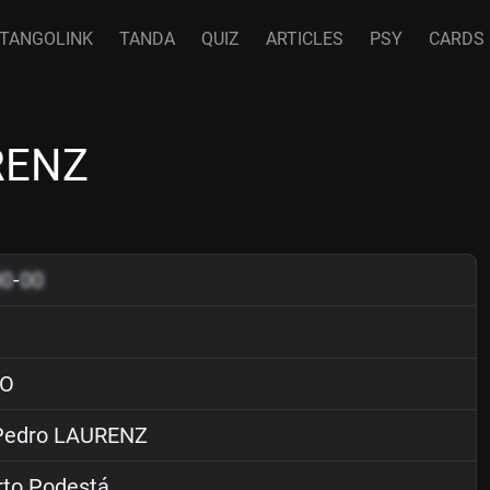
TANGOLINK
TANDA
QUIZ
ARTICLES
PSY
CARDS
RENZ
00
-
00
O
edro LAURENZ
rto Podestá