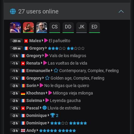
27 users online
CS
DD
JK
ED
Malex
El pañuelito
-20 m
Gregory
-59 m
Gregory
Vals de los milagros
-1 h
Renata
Las vueltas de la vida
-1 h
Emmanuelle
Contemporary, Complex, Feeling
-1 h
Gregory
Golden age, Complex, Feeling
-1 h
Sorin
No le digas que la quiero
-2 h
Khochnav
Milonga vieja milonga
-2 h
Soleïma
Leyenda gaucha
-2 h
Pascal
Lluvia de estrellas
-2 h
Dominique
2
-2 h
Dominique
-2 h
Andy
-3 h