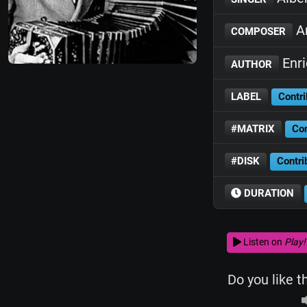
An
COMPOSER
Enr
AUTHOR
LABEL
Contri
#MATRIX
Con
#DISK
Contri
DURATION
Listen on
Play!
Do you like t