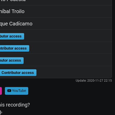
íbal Troilo
ique Cadícamo
butor access
tributor access
butor access
Contributor access
Update: 2020-11-27 22:15
YouTube
his recording?