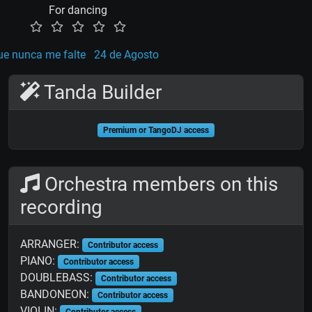
For dancing
e nunca me falte
24 de Agosto
Tanda Builder
Premium or TangoDJ access
Orchestra members on this
recording
ARRANGER:
Contributor access
PIANO:
Contributor access
DOUBLEBASS:
Contributor access
BANDONEON:
Contributor access
VIOLIN:
Contributor access