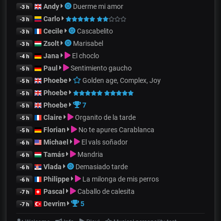
Andy
Duerme mi amor
-3 h
Carlo
-3 h
Cecile
Cascabelito
-3 h
Zsolt
Marisabel
-3 h
Jana
El choclo
-4 h
Paul
Sentimiento gaucho
-5 h
Phoebe
Golden age, Complex, Joy
-5 h
Phoebe
-5 h
Phoebe
7
-5 h
Claire
Organito de la tarde
-5 h
Florian
No te apures Carablanca
-5 h
Michael
El vals soñador
-6 h
Tamás
Mandria
-6 h
Vlada
Demasiado tarde
-6 h
Philippe
La milonga de mis perros
-6 h
Pascal
Caballo de calesita
-7 h
Devrim
5
-7 h