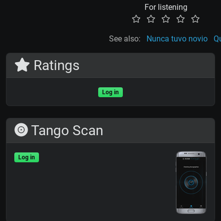
For listening
See also:
Nunca tuvo novio
Qu
Ratings
Log in
Tango Scan
Log in