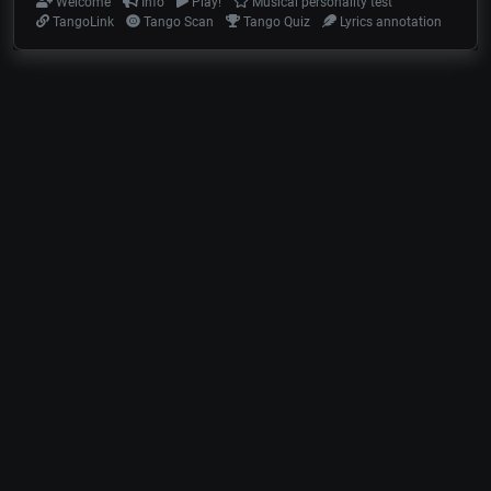
Welcome
Info
Play!
Musical personality test
TangoLink
Tango Scan
Tango Quiz
Lyrics annotation