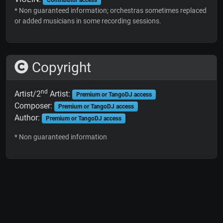
* Non guaranteed information; orchestras sometimes replaced
or added musicians in some recording sessions.
Copyright
nd
Artist/2
Artist:
Premium or TangoDJ access
Composer:
Premium or TangoDJ access
Author:
Premium or TangoDJ access
* Non guaranteed information