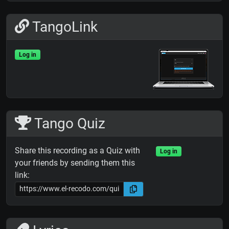
TangoLink
Log in
Tango Quiz
Share this recording as a Quiz with
Log in
your friends by sending them this
link: