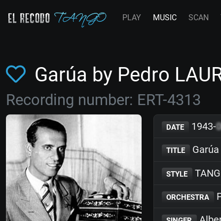
PLAY
MUSIC
SCAN
Garúa by Pedro LAU
Recording number: ERT-4313
1943-
DATE
Garúa
TITLE
TANG
STYLE
P
ORCHESTRA
Albe
SINGER