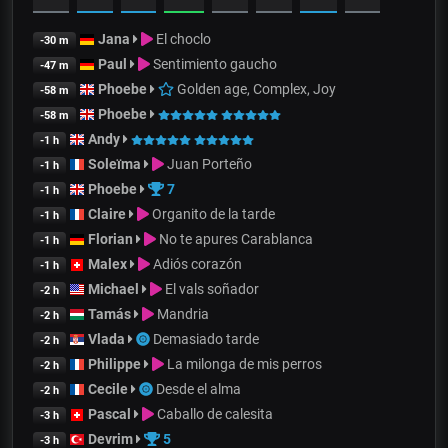
Jana
El choclo
-30 m
Paul
Sentimiento gaucho
-47 m
Phoebe
Golden age, Complex, Joy
-58 m
Phoebe
-58 m
Andy
-1 h
Soleïma
Juan Porteño
-1 h
Phoebe
7
-1 h
Claire
Organito de la tarde
-1 h
Florian
No te apures Carablanca
-1 h
Malex
Adiós corazón
-1 h
Michael
El vals soñador
-2 h
Tamás
Mandria
-2 h
Vlada
Demasiado tarde
-2 h
Philippe
La milonga de mis perros
-2 h
Cecile
Desde el alma
-2 h
Pascal
Caballo de calesita
-3 h
Devrim
5
-3 h