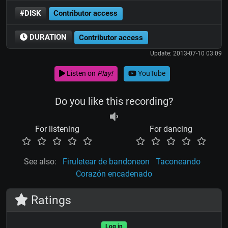
#DISK
Contributor access
DURATION
Contributor access
Update: 2013-07-10 03:09
Listen on
Play!
YouTube
Do you like this recording?
For listening
For dancing
See also:
Firuletear de bandoneon
Taconeando
Corazón encadenado
Ratings
Log in