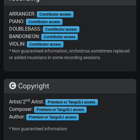
ARRANGER:
Contributor access
PIANO:
Contributor access
DOUBLEBASS:
Contributor access
BANDONEON:
Contributor access
VIOLIN:
Contributor access
* Non guaranteed information; orchestras sometimes replaced
or added musicians in some recording sessions.
Copyright
nd
Artist/2
Artist:
Premium or TangoDJ access
Composer:
Premium or TangoDJ access
Author:
Premium or TangoDJ access
* Non guaranteed information