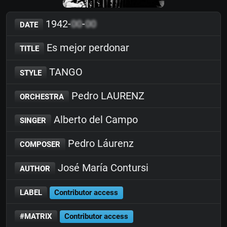
1942-
00
-
00
DATE
Es mejor perdonar
TITLE
TANGO
STYLE
Pedro LAURENZ
ORCHESTRA
Alberto del Campo
SINGER
Pedro Láurenz
COMPOSER
José María Contursi
AUTHOR
LABEL
Contributor access
#MATRIX
Contributor access