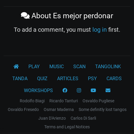
About Es mejor perdonar
To add a comment, you must
log in
first.
PLAY
MUSIC
SCAN
TANGOLINK
TANDA
QUIZ
ARTICLES
PSY
CARDS
WORKSHOPS
Rodolfo Biagi
Ricardo Tanturi
Osvaldo Pugliese
Osvaldo Fresedo
Osmar Maderna
Some definitly lost tangos
Juan D'Arienzo
Carlos Di Sarli
Terms and Legal Notices