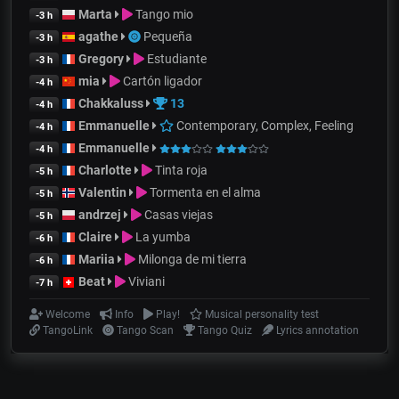
Marta
Tango mio
-3 h
agathe
Pequeña
-3 h
Gregory
Estudiante
-3 h
mia
Cartón ligador
-4 h
Chakkaluss
13
-4 h
Emmanuelle
Contemporary, Complex, Feeling
-4 h
Emmanuelle
-4 h
Charlotte
Tinta roja
-5 h
Valentin
Tormenta en el alma
-5 h
andrzej
Casas viejas
-5 h
Claire
La yumba
-6 h
Mariia
Milonga de mi tierra
-6 h
Beat
Viviani
-7 h
Welcome
Info
Play!
Musical personality test
TangoLink
Tango Scan
Tango Quiz
Lyrics annotation