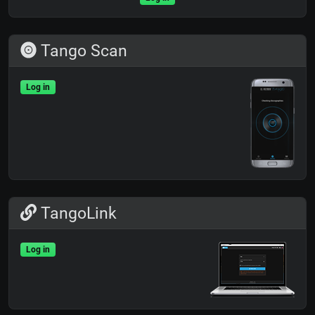
Tango Scan
Log in
TangoLink
Log in