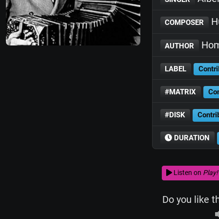
Hu
COMPOSER
Hom
AUTHOR
LABEL
Contri
#MATRIX
Con
#DISK
Contri
DURATION
Listen on
Play!
Do you like t