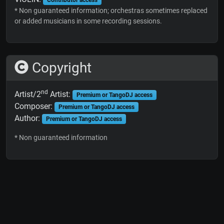
* Non guaranteed information; orchestras sometimes replaced
or added musicians in some recording sessions.
Copyright
nd
Artist/2
Artist:
Premium or TangoDJ access
Composer:
Premium or TangoDJ access
Author:
Premium or TangoDJ access
* Non guaranteed information