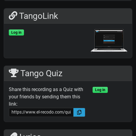
TangoLink
Log in
Tango Quiz
Share this recording as a Quiz with
Log in
your friends by sending them this
link: