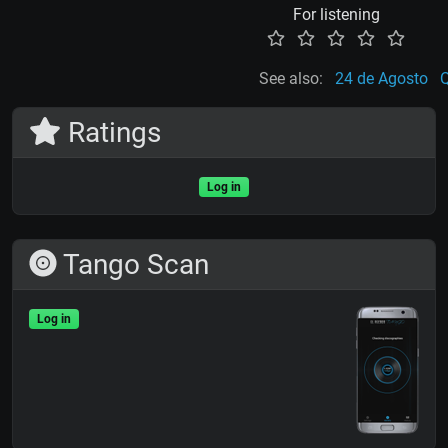
For listening
See also:
24 de Agosto
Q
Ratings
Log in
Tango Scan
Log in