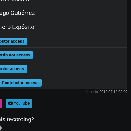
go Gutiérrez
ero Expósito
butor access
tributor access
butor access
Contributor access
Update: 2013-07-10 03:09
YouTube
his recording?