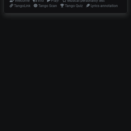
Welcome
Info
Play!
Musical personality test
TangoLink
Tango Scan
Tango Quiz
Lyrics annotation