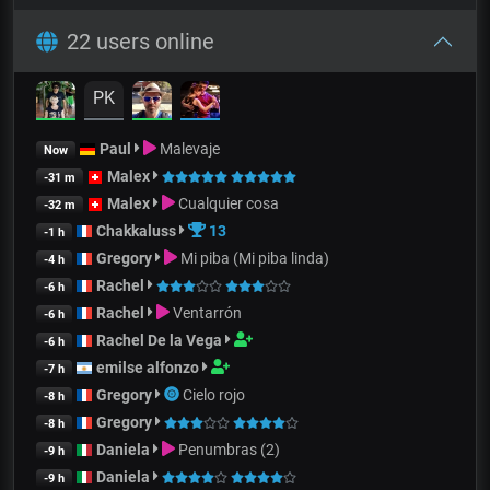
22 users online
PK
Paul
Malevaje
Now
Malex
-31 m
Malex
Cualquier cosa
-32 m
Chakkaluss
13
-1 h
Gregory
Mi piba (Mi piba linda)
-4 h
Rachel
-6 h
Rachel
Ventarrón
-6 h
Rachel De la Vega
-6 h
emilse alfonzo
-7 h
Gregory
Cielo rojo
-8 h
Gregory
-8 h
Daniela
Penumbras (2)
-9 h
Daniela
-9 h