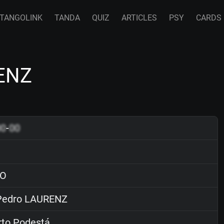
TANGOLINK
TANDA
QUIZ
ARTICLES
PSY
CARDS
ENZ
00
-
00
O
edro LAURENZ
rto Podestá