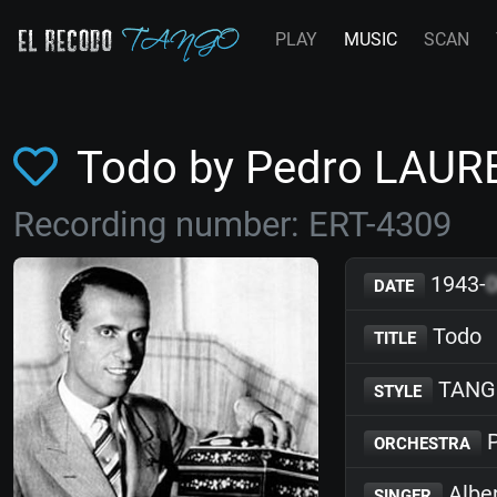
PLAY
MUSIC
SCAN
Todo by Pedro LAUR
Recording number: ERT-4309
1943-
DATE
Todo
TITLE
TANG
STYLE
P
ORCHESTRA
Albe
SINGER