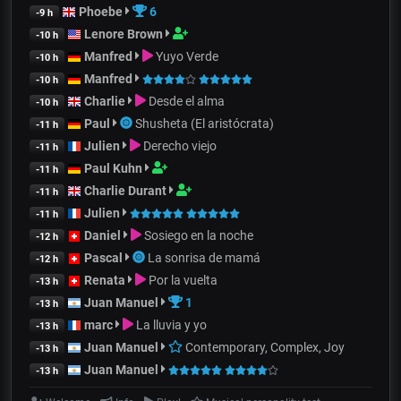
Phoebe
6
-9 h
Lenore Brown
-10 h
Manfred
Yuyo Verde
-10 h
Manfred
-10 h
Charlie
Desde el alma
-10 h
Paul
Shusheta (El aristócrata)
-11 h
Julien
Derecho viejo
-11 h
Paul Kuhn
-11 h
Charlie Durant
-11 h
Julien
-11 h
Daniel
Sosiego en la noche
-12 h
Pascal
La sonrisa de mamá
-12 h
Renata
Por la vuelta
-13 h
Juan Manuel
1
-13 h
marc
La lluvia y yo
-13 h
Juan Manuel
Contemporary, Complex, Joy
-13 h
Juan Manuel
-13 h