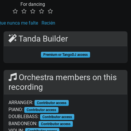
For dancing
ue nunca me falte
Recién
Tanda Builder
Premium or TangoDJ access
Orchestra members on this
recording
ARRANGER:
Contributor access
PIANO:
Contributor access
DOUBLEBASS:
Contributor access
BANDONEON:
Contributor access
VIOLIN:
Contributor access