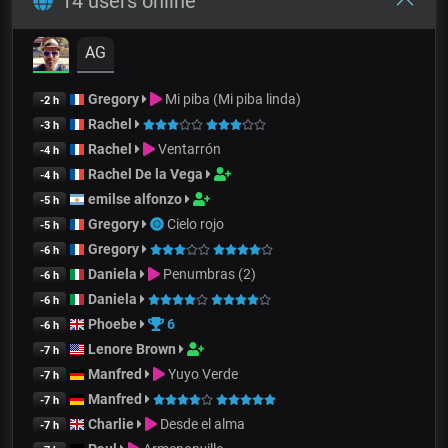
14 users online
AG
Gregory
Mi piba (Mi piba linda)
-2 h
Rachel
-3 h
Rachel
Ventarrón
-4 h
Rachel De la Vega
-4 h
emilse alfonzo
-5 h
Gregory
Cielo rojo
-5 h
Gregory
-6 h
Daniela
Penumbras (2)
-6 h
Daniela
-6 h
Phoebe
6
-6 h
Lenore Brown
-7 h
Manfred
Yuyo Verde
-7 h
Manfred
-7 h
Charlie
Desde el alma
-7 h