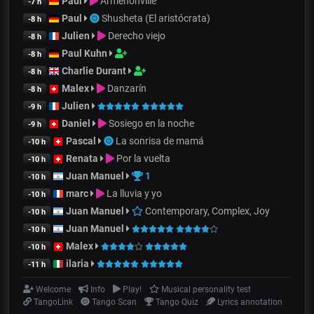
Paul
Armenonville
-7 h
Paul
Shusheta (El aristócrata)
-8 h
Julien
Derecho viejo
-8 h
Paul Kuhn
-8 h
Charlie Durant
-8 h
Malex
Danzarín
-8 h
Julien
-9 h
Daniel
Sosiego en la noche
-9 h
Pascal
La sonrisa de mamá
-10 h
Renata
Por la vuelta
-10 h
Juan Manuel
1
-10 h
marc
La lluvia y yo
-10 h
Juan Manuel
Contemporary, Complex, Joy
-10 h
Juan Manuel
-10 h
Malex
-10 h
ilaria
-11 h
Welcome
Info
Play!
Musical personality test
TangoLink
Tango Scan
Tango Quiz
Lyrics annotation