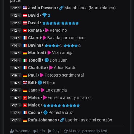
placer
Justin Dawson
Manoblanca (Mano blanca)
-12 h
David
2
-12 h
David
-12 h
Renata
Remolino
-12 h
Claire
Balada para un loco
-13 h
Davina
-14 h
Manfred
Vieja amiga
-14 h
Tonolli
Don Juan
-14 h
Charlotte
Adiós Bardi
-16 h
Paul
Patotero sentimental
-16 h
Bill
El flete
-16 h
Jana
La estancia
-16 h
Malex
Entre tu amor y mi amor
-16 h
Malex
-17 h
Cecile
Por esta cruz
-17 h
Rafa Johannes
Lagrimitas de mi corazón
-17 h
Welcome
Info
Play!
Musical personality test