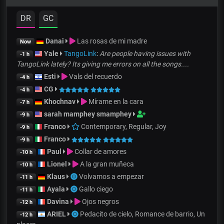
DR
GC
Danai
Las rosas de mi madre
Now
Yale
TangoLink
:
Are people having issues with
-1 h
TangoLink lately? Its giving me errors on all the songs....
Esti
Vals del recuerdo
-4 h
CG
-4 h
Khochnav
Mírame en la cara
-7 h
sarah mamphey smamphey
-9 h
Franco
Contemporary, Regular, Joy
-9 h
Franco
-9 h
Paul
Collar de amores
-10 h
Lionel
A la gran muñeca
-10 h
Klaus
Volvamos a empezar
-11 h
Ayala
Gallo ciego
-11 h
Davina
Ojos negros
-12 h
ARIEL
Pedacito de cielo, Romance de barrio, Un
-12 h