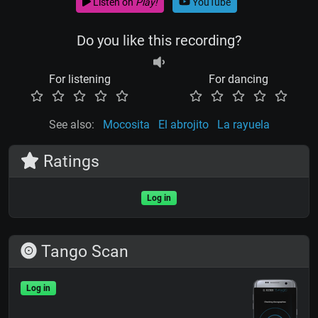
Listen on
Play!
YouTube
Do you like this recording?
For listening
For dancing
See also:
Mocosita
El abrojito
La rayuela
Ratings
Log in
Tango Scan
Log in