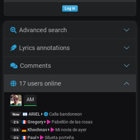
Log in
Advanced search
Lyrics annotations
Comments
17 users online
AM
ARIEL
Calla bandoneon
Now
Gregory
Pabellón de las rosas
-2 h
Khochnav
Mi novia de ayer
-3 h
Paul
Silueta porteña
-3 h