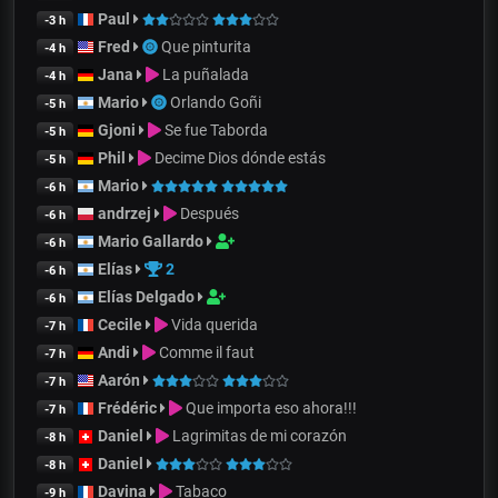
Paul
-3 h
Fred
Que pinturita
-4 h
Jana
La puñalada
-4 h
Mario
Orlando Goñi
-5 h
Gjoni
Se fue Taborda
-5 h
Phil
Decime Dios dónde estás
-5 h
Mario
-6 h
andrzej
Después
-6 h
Mario Gallardo
-6 h
Elías
2
-6 h
Elías Delgado
-6 h
Cecile
Vida querida
-7 h
Andi
Comme il faut
-7 h
Aarón
-7 h
Frédéric
Que importa eso ahora!!!
-7 h
Daniel
Lagrimitas de mi corazón
-8 h
Daniel
-8 h
Davina
Tabaco
-9 h