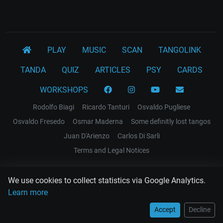
PLAY
MUSIC
SCAN
TANGOLINK
TANDA
QUIZ
ARTICLES
PSY
CARDS
WORKSHOPS
Rodolfo Biagi
Ricardo Tanturi
Osvaldo Pugliese
Osvaldo Fresedo
Osmar Maderna
Some definitly lost tangos
Juan D'Arienzo
Carlos Di Sarli
Terms and Legal Notices
EL RECODO TANGO
We use cookies to collect statistics via Google Analytics.
Design Web: Gregory DIAZ
Learn more
Accept
Decline