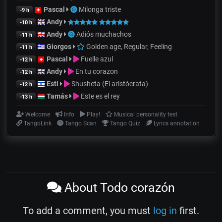
Pascal
Milonga triste
-9 h
Andy
-10 h
Andy
Adiós muchachos
-11 h
Giorgos
Golden age, Regular, Feeling
-11 h
Pascal
Fuelle azul
-12 h
Andy
En tu corazon
-12 h
Esti
Shusheta (El aristócrata)
-12 h
Tamás
Este es el rey
-13 h
Welcome
Info
Play!
Musical personality test
TangoLink
Tango Scan
Tango Quiz
Lyrics annotation
About Todo corazón
To add a comment, you must
log in
first.