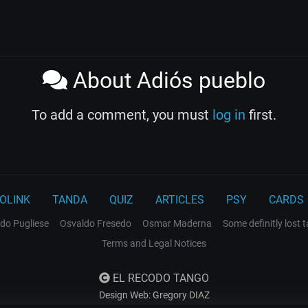
About Adiós pueblo
To add a comment, you must
log in
first.
OLINK
TANDA
QUIZ
ARTICLES
PSY
CARDS
do Pugliese
Osvaldo Fresedo
Osmar Maderna
Some definitly lost 
Terms and Legal Notices
EL RECODO TANGO
Design Web: Gregory DIAZ