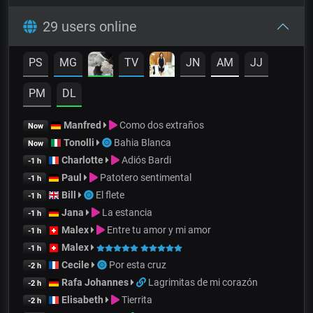
29 users online
PS
MG
TV
JN
AM
JJ
PM
DL
Manfred
Como dos extraños
Now
Tonolli
Bahia Blanca
Now
Charlotte
Adiós Bardi
-1 h
Paul
Patotero sentimental
-1 h
Bill
El flete
-1 h
Jana
La estancia
-1 h
Malex
Entre tu amor y mi amor
-1 h
Malex
-1 h
Cecile
Por esta cruz
-2 h
Rafa Johannes
Lagrimitas de mi corazón
-2 h
Elisabeth
Tierrita
-2 h