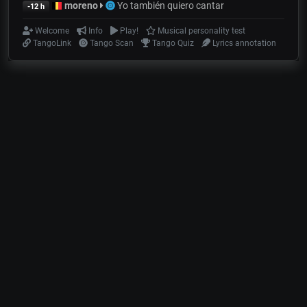
moreno
Yo también quiero cantar
-12 h
Welcome
Info
Play!
Musical personality test
TangoLink
Tango Scan
Tango Quiz
Lyrics annotation