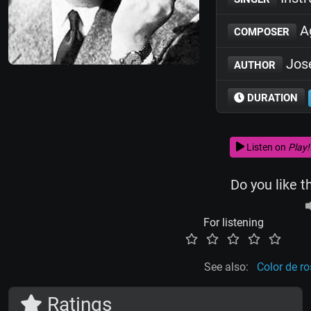
Ag
COMPOSER
José
AUTHOR
DURATION
Listen on
Play!
Do you like t
For listening
See also:
Color de r
Ratings