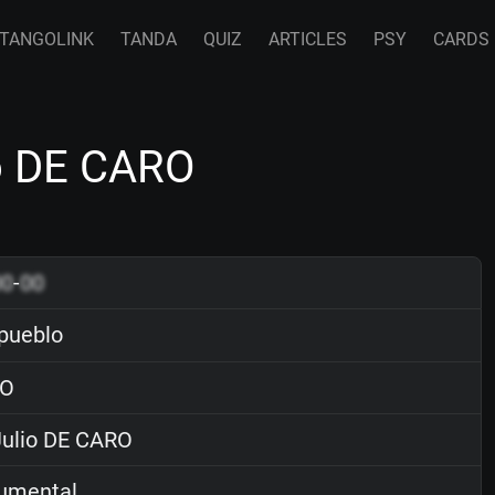
TANGOLINK
TANDA
QUIZ
ARTICLES
PSY
CARDS
io DE CARO
00
-
00
pueblo
O
ulio DE CARO
rumental