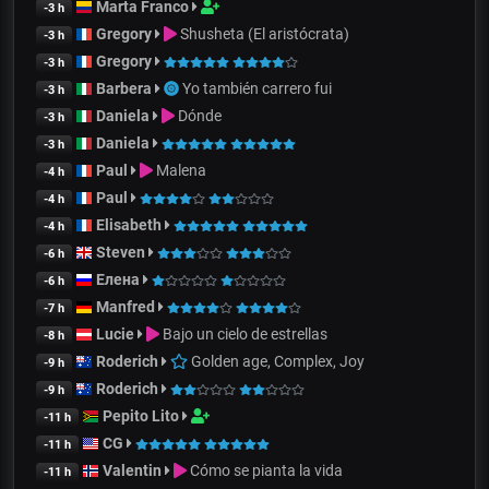
Marta Franco
-3 h
Gregory
Shusheta (El aristócrata)
-3 h
Gregory
-3 h
Barbera
Yo también carrero fui
-3 h
Daniela
Dónde
-3 h
Daniela
-3 h
Paul
Malena
-4 h
Paul
-4 h
Elisabeth
-4 h
Steven
-6 h
Елена
-6 h
Manfred
-7 h
Lucie
Bajo un cielo de estrellas
-8 h
Roderich
Golden age, Complex, Joy
-9 h
Roderich
-9 h
Pepito Lito
-11 h
CG
-11 h
Valentin
Cómo se pianta la vida
-11 h