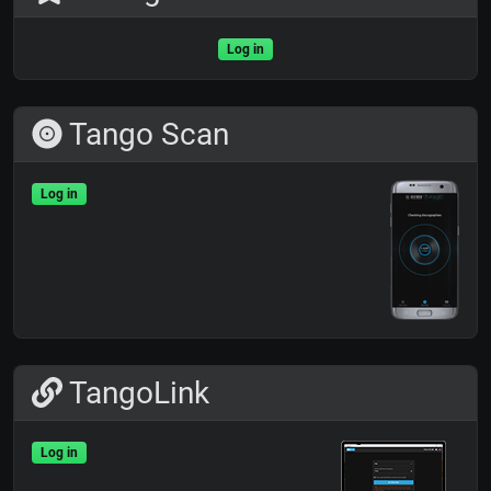
Log in
Tango Scan
Log in
TangoLink
Log in