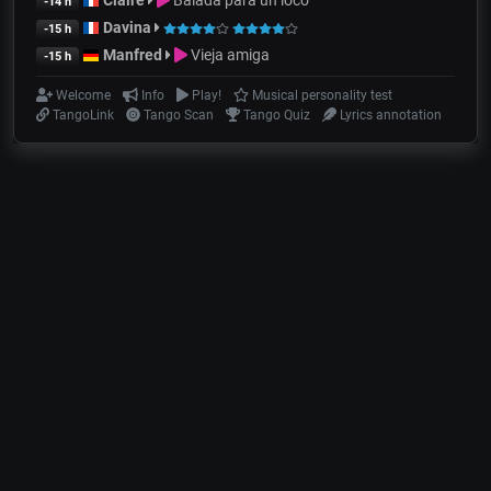
Claire
Balada para un loco
-14 h
Davina
-15 h
Manfred
Vieja amiga
-15 h
Welcome
Info
Play!
Musical personality test
TangoLink
Tango Scan
Tango Quiz
Lyrics annotation