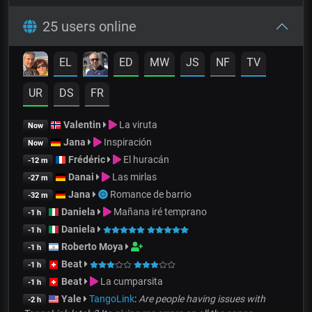
25 users online
EL
ED
MW
JS
NF
TV
UR
DS
FR
Valentin
La viruta
Now
Jana
Inspiración
Now
Frédéric
El huracán
-12 m
Danai
Las mirlas
-27 m
Jana
Romance de barrio
-32 m
Daniela
Mañana iré temprano
-1 h
Daniela
-1 h
Roberto Moya
-1 h
Beat
-1 h
Beat
La cumparsita
-1 h
Yale
TangoLink
:
Are people having issues with
-2 h