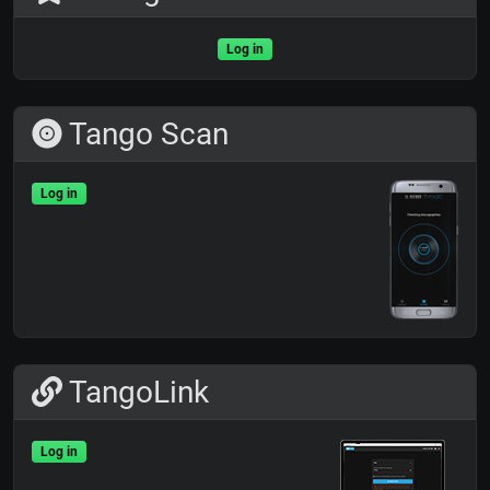
Log in
Tango Scan
Log in
TangoLink
Log in