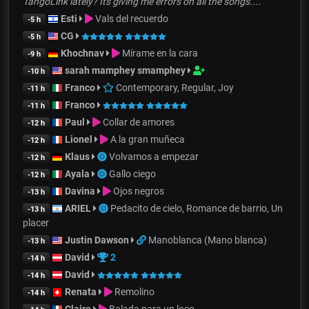
TangoLink lately? Its giving me errors on all the songs....
Esti
Vals del recuerdo
-5 h
CG
-5 h
Khochnav
Mírame en la cara
-9 h
sarah mamphey smamphey
-10 h
Franco
Contemporary, Regular, Joy
-11 h
Franco
-11 h
Paul
Collar de amores
-12 h
Lionel
A la gran muñeca
-12 h
Klaus
Volvamos a empezar
-12 h
Ayala
Gallo ciego
-12 h
Davina
Ojos negros
-13 h
ARIEL
Pedacito de cielo, Romance de barrio, Un
-13 h
placer
Justin Dawson
Manoblanca (Mano blanca)
-13 h
David
2
-14 h
David
-14 h
Renata
Remolino
-14 h