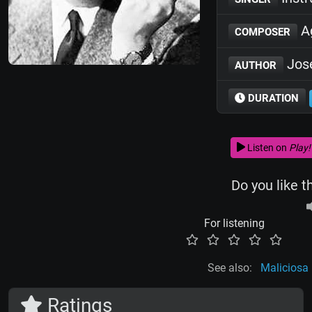
Ag
COMPOSER
José
AUTHOR
DURATION
Listen on
Play!
Do you like t
For listening
See also:
Maliciosa
Ratings