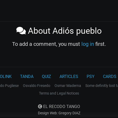
About Adiós pueblo
To add a comment, you must
log in
first.
OLINK
TANDA
QUIZ
ARTICLES
PSY
CARDS
do Pugliese
Osvaldo Fresedo
Osmar Maderna
Some definitly lost 
Terms and Legal Notices
EL RECODO TANGO
Design Web: Gregory DIAZ