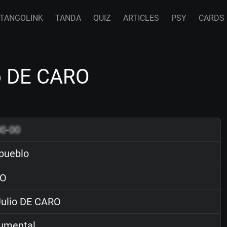
TANGOLINK
TANDA
QUIZ
ARTICLES
PSY
CARDS
io DE CARO
00
-
00
pueblo
O
ulio DE CARO
rumental