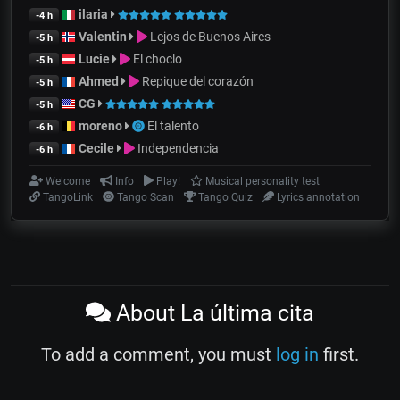
ilaria
-4 h
Valentin
Lejos de Buenos Aires
-5 h
Lucie
El choclo
-5 h
Ahmed
Repique del corazón
-5 h
CG
-5 h
moreno
El talento
-6 h
Cecile
Independencia
-6 h
Welcome
Info
Play!
Musical personality test
TangoLink
Tango Scan
Tango Quiz
Lyrics annotation
About La última cita
To add a comment, you must
log in
first.