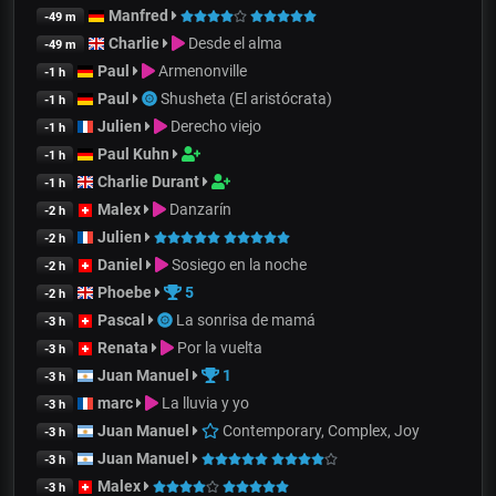
Manfred
-49 m
Charlie
Desde el alma
-49 m
Paul
Armenonville
-1 h
Paul
Shusheta (El aristócrata)
-1 h
Julien
Derecho viejo
-1 h
Paul Kuhn
-1 h
Charlie Durant
-1 h
Malex
Danzarín
-2 h
Julien
-2 h
Daniel
Sosiego en la noche
-2 h
Phoebe
5
-2 h
Pascal
La sonrisa de mamá
-3 h
Renata
Por la vuelta
-3 h
Juan Manuel
1
-3 h
marc
La lluvia y yo
-3 h
Juan Manuel
Contemporary, Complex, Joy
-3 h
Juan Manuel
-3 h
Malex
-3 h