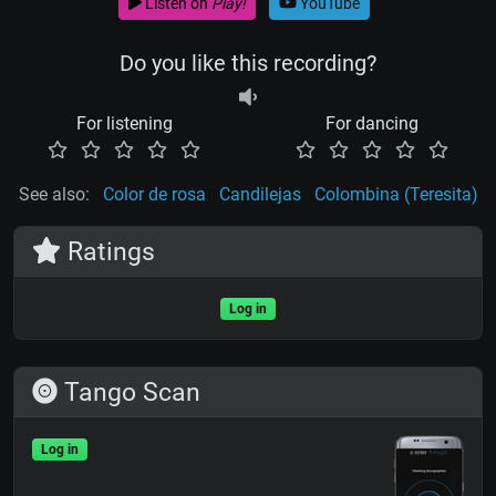
Listen on
Play!
YouTube
Do you like this recording?
For listening
For dancing
See also:
Color de rosa
Candilejas
Colombina (Teresita)
Ratings
Log in
Tango Scan
Log in