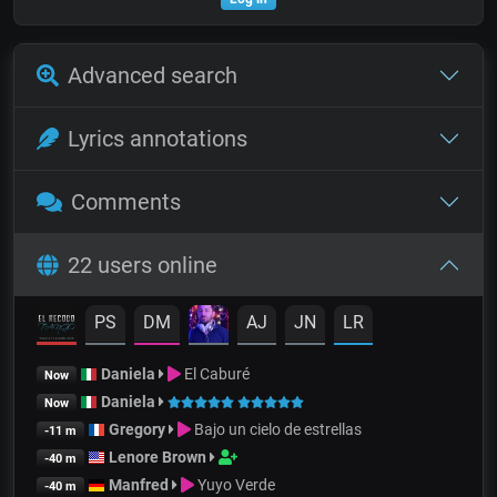
Advanced search
Lyrics annotations
Comments
22 users online
PS
DM
AJ
JN
LR
Daniela
El Caburé
Now
Daniela
Now
Gregory
Bajo un cielo de estrellas
-11 m
Lenore Brown
-40 m
Manfred
Yuyo Verde
-40 m