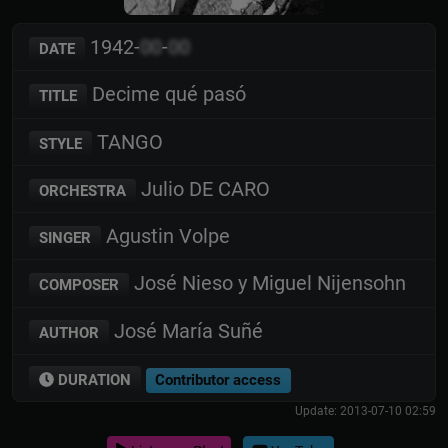
1942-
00
-
00
DATE
Decime qué pasó
TITLE
TANGO
STYLE
Julio DE CARO
ORCHESTRA
Agustin Volpe
SINGER
José Nieso y Miguel Nijensohn
COMPOSER
José María Suñé
AUTHOR
DURATION
Contributor access
Update: 2013-07-10 02:59