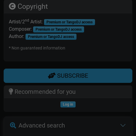
Copyright
nd
Artist/2
Artist:
Premium or TangoDJ access
Composer:
Premium or TangoDJ access
Author:
Premium or TangoDJ access
* Non guaranteed information
SUBSCRIBE
Recommended for you
Log in
Advanced search