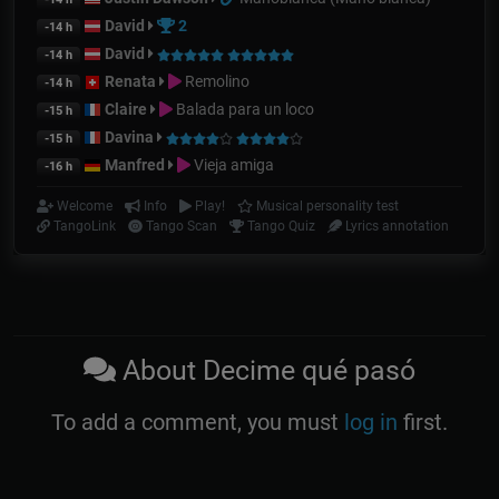
David
2
-14 h
David
-14 h
Renata
Remolino
-14 h
Claire
Balada para un loco
-15 h
Davina
-15 h
Manfred
Vieja amiga
-16 h
Welcome
Info
Play!
Musical personality test
TangoLink
Tango Scan
Tango Quiz
Lyrics annotation
About Decime qué pasó
To add a comment, you must
log in
first.