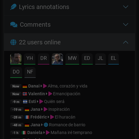
Lyrics annotations
Comments
22 users online
YH
DR
MW
ED
JL
EL
DO
NF
Danai
Alma, corazón y vida
Now
Valentin
Emancipación
Now
Esti
Quién será
-9 m
Jana
Inspiración
-19 m
Frédéric
El huracán
-28 m
Jana
Romance de barrio
-48 m
Daniela
Mañana iré temprano
-1 h