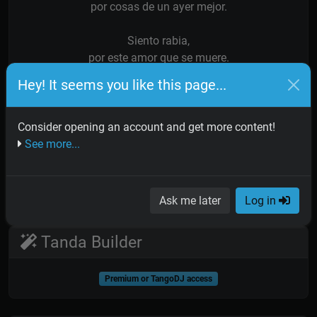
por cosas de un ayer mejor.
Siento rabia,
por este amor que se muere.
Nos preguntamos quién lo hiere
Hey! It seems you like this page...
los dos juramos: Yo no soy.
Siento rabia,
porque aunque estamos unidos
Consider opening an account and get more content!
nos vemos vacilantes,
See more...
sin besos que nos canten
la melodía del amor.
Ask me later
Log in
Tanda Builder
Premium or TangoDJ access