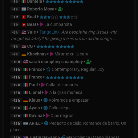
Daniela
-1 h
Roberto Moya
-1 h
Beat
-1 h
Beat
La cumparsita
-1 h
Yale
TangoLink
:
Are people having issues with
-3 h
TangoLink lately? Its giving me errors on all the songs....
CG
-6 h
Khochnav
Mírame en la cara
-9 h
sarah mamphey smamphey
-10 h
Franco
Contemporary, Regular, Joy
-11 h
Franco
-11 h
Paul
Collar de amores
-12 h
Lionel
A la gran muñeca
-12 h
Klaus
Volvamos a empezar
-12 h
Ayala
Gallo ciego
-13 h
Davina
Ojos negros
-13 h
ARIEL
Pedacito de cielo, Romance de barrio, Un
-13 h
placer
Justin Dawson
Manoblanca (Mano blanca)
-14 h