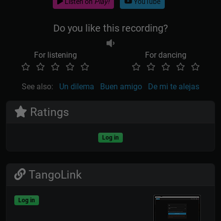
Listen on
Play!
YouTube
Do you like this recording?
For listening
For dancing
See also:
Un dilema
Buen amigo
De mi te alejas
Ratings
Log in
TangoLink
Log in