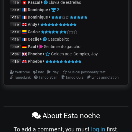
Pascal
Lluvia de estrellas
-11 h
Dominique
2
-11 h
Dominique
-11 h
Andy
-11 h
Carlo
-11 h
Cecile
Cascabelito
-11 h
Paul
Sentimiento gaucho
-13 h
Phoebe
Golden age, Complex, Joy
-13 h
Phoebe
-13 h
Welcome
Info
Play!
Musical personality test
TangoLink
Tango Scan
Tango Quiz
Lyrics annotation
About Esta noche
To add a comment, you must
log in
first.