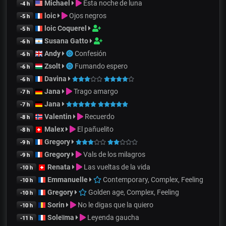
Michael
Esta noche de luna
-4 h
loic
Ojos negros
-5 h
loic Coquerel
-5 h
Susana Gatto
-6 h
Andy
Confesión
-6 h
Zsolt
Fumando espero
-6 h
Davina
-6 h
Jana
Trago amargo
-7 h
Jana
-7 h
Valentin
Recuerdo
-8 h
Malex
El pañuelito
-8 h
Gregory
-9 h
Gregory
Vals de los milagros
-9 h
Renata
Las vueltas de la vida
-10 h
Emmanuelle
Contemporary, Complex, Feeling
-10 h
Gregory
Golden age, Complex, Feeling
-10 h
Sorin
No le digas que la quiero
-10 h
Soleïma
Leyenda gaucha
-11 h