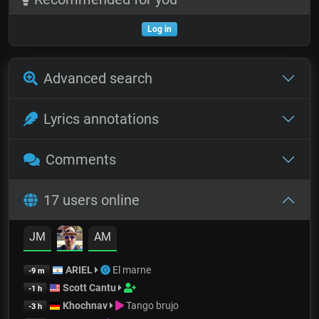
Log in
Advanced search
Lyrics annotations
Comments
17 users online
JM
AM
ARIEL
El marne
-9 m
Scott Cantu
-1 h
Khochnav
Tango brujo
-3 h