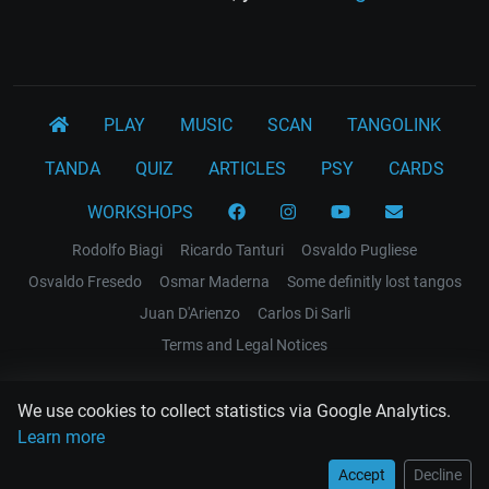
PLAY
MUSIC
SCAN
TANGOLINK
TANDA
QUIZ
ARTICLES
PSY
CARDS
WORKSHOPS
Rodolfo Biagi
Ricardo Tanturi
Osvaldo Pugliese
Osvaldo Fresedo
Osmar Maderna
Some definitly lost tangos
Juan D'Arienzo
Carlos Di Sarli
Terms and Legal Notices
EL RECODO TANGO
We use cookies to collect statistics via Google Analytics.
Design Web: Gregory DIAZ
Learn more
Accept
Decline