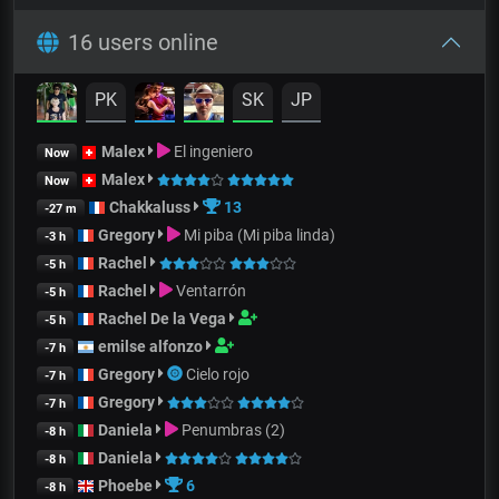
16 users online
PK
SK
JP
Malex
El ingeniero
Now
Malex
Now
Chakkaluss
13
-27 m
Gregory
Mi piba (Mi piba linda)
-3 h
Rachel
-5 h
Rachel
Ventarrón
-5 h
Rachel De la Vega
-5 h
emilse alfonzo
-7 h
Gregory
Cielo rojo
-7 h
Gregory
-7 h
Daniela
Penumbras (2)
-8 h
Daniela
-8 h
Phoebe
6
-8 h