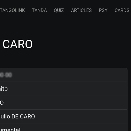
TANGOLINK
TANDA
QUIZ
ARTICLES
PSY
CARDS
E CARO
00
-
00
ito
O
ulio DE CARO
rumental