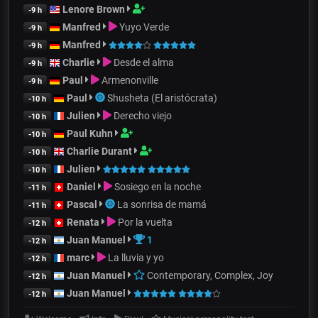
Lenore Brown
-9 h
Manfred
Yuyo Verde
-9 h
Manfred
-9 h
Charlie
Desde el alma
-9 h
Paul
Armenonville
-9 h
Paul
Shusheta (El aristócrata)
-10 h
Julien
Derecho viejo
-10 h
Paul Kuhn
-10 h
Charlie Durant
-10 h
Julien
-10 h
Daniel
Sosiego en la noche
-11 h
Pascal
La sonrisa de mamá
-11 h
Renata
Por la vuelta
-12 h
Juan Manuel
1
-12 h
marc
La lluvia y yo
-12 h
Juan Manuel
Contemporary, Complex, Joy
-12 h
Juan Manuel
-12 h