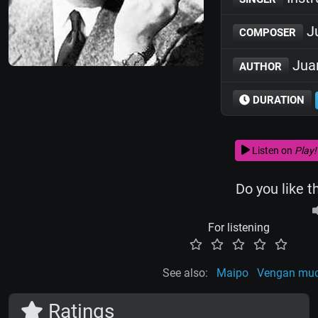
Ju
COMPOSER
Juan
AUTHOR
DURATION
Listen on
Play!
Do you like t
For listening
See also:
Maipo
Vengan mu
Ratings