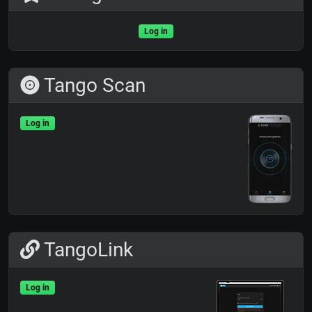
Log in
Tango Scan
Log in
TangoLink
Log in