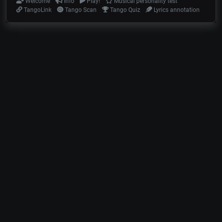
Welcome
Info
Play!
Musical personality test
TangoLink
Tango Scan
Tango Quiz
Lyrics annotation