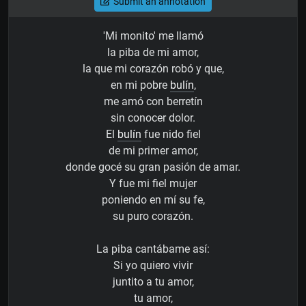
Submit an annotation
'Mi monito' me llamó
la piba de mi amor,
la que mi corazón robó y que,
en mi pobre
bulín
,
me amó con berretín
sin conocer dolor.
El
bulín
fue nido fiel
de mi primer amor,
donde gocé su gran pasión de amar.
Y fue mi fiel mujer
poniendo en mí su fe,
su puro corazón.
La piba cantábame así:
Si yo quiero vivir
juntito a tu amor,
tu amor,