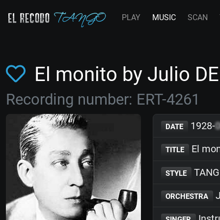
PLAY
MUSIC
SCAN
El monito by Julio D
Recording number: ERT-4261
1928-
DATE
El mon
TITLE
TANG
STYLE
J
ORCHESTRA
Inst
SINGER