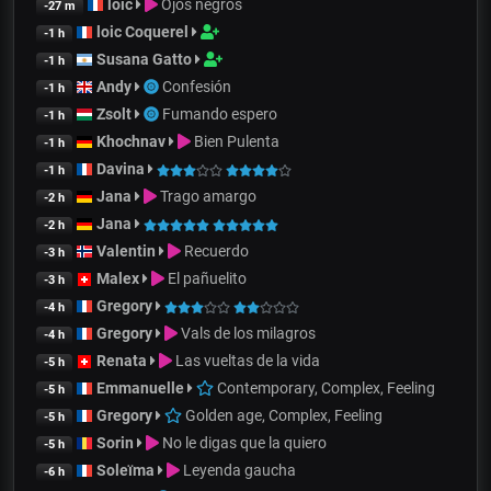
loic
Ojos negros
-27 m
loic Coquerel
-1 h
Susana Gatto
-1 h
Andy
Confesión
-1 h
Zsolt
Fumando espero
-1 h
Khochnav
Bien Pulenta
-1 h
Davina
-1 h
Jana
Trago amargo
-2 h
Jana
-2 h
Valentin
Recuerdo
-3 h
Malex
El pañuelito
-3 h
Gregory
-4 h
Gregory
Vals de los milagros
-4 h
Renata
Las vueltas de la vida
-5 h
Emmanuelle
Contemporary, Complex, Feeling
-5 h
Gregory
Golden age, Complex, Feeling
-5 h
Sorin
No le digas que la quiero
-5 h
Soleïma
Leyenda gaucha
-6 h