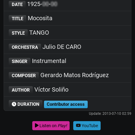
1925-
00
-
00
DATE
Mocosita
TITLE
TANGO
STYLE
Julio DE CARO
ORCHESTRA
Instrumental
SINGER
Gerardo Matos Rodríguez
COMPOSER
Víctor Soliño
AUTHOR
DURATION
Contributor access
Update: 2013-07-10 02:59
Listen on
Play!
YouTube