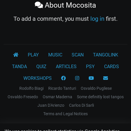
About Mocosita
To add a comment, you must
log in
first.
PLAY
MUSIC
SCAN
TANGOLINK
TANDA
QUIZ
ARTICLES
PSY
CARDS
WORKSHOPS
Rodolfo Biagi
Ricardo Tanturi
Osvaldo Pugliese
Osvaldo Fresedo
Osmar Maderna
Some definitly lost tangos
Juan D'Arienzo
Carlos Di Sarli
Terms and Legal Notices
EL RECODO TANGO