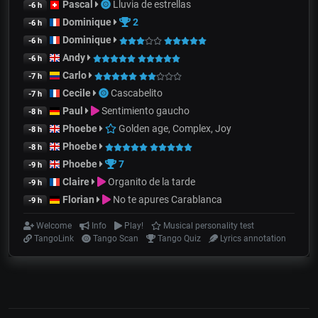
Pascal
Lluvia de estrellas
-6 h
Dominique
2
-6 h
Dominique
-6 h
Andy
-6 h
Carlo
-7 h
Cecile
Cascabelito
-7 h
Paul
Sentimiento gaucho
-8 h
Phoebe
Golden age, Complex, Joy
-8 h
Phoebe
-8 h
Phoebe
7
-9 h
Claire
Organito de la tarde
-9 h
Florian
No te apures Carablanca
-9 h
Welcome
Info
Play!
Musical personality test
TangoLink
Tango Scan
Tango Quiz
Lyrics annotation