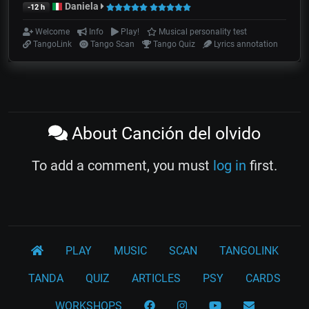
Daniela
-12 h
Welcome
Info
Play!
Musical personality test
TangoLink
Tango Scan
Tango Quiz
Lyrics annotation
About Canción del olvido
To add a comment, you must
log in
first.
PLAY
MUSIC
SCAN
TANGOLINK
TANDA
QUIZ
ARTICLES
PSY
CARDS
WORKSHOPS