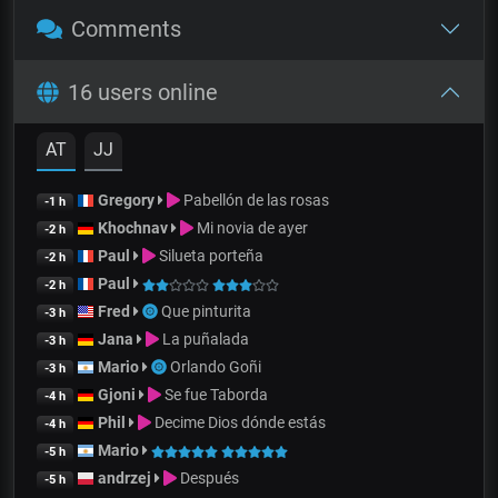
Comments
16 users online
AT
JJ
Gregory
Pabellón de las rosas
-1 h
Khochnav
Mi novia de ayer
-2 h
Paul
Silueta porteña
-2 h
Paul
-2 h
Fred
Que pinturita
-3 h
Jana
La puñalada
-3 h
Mario
Orlando Goñi
-3 h
Gjoni
Se fue Taborda
-4 h
Phil
Decime Dios dónde estás
-4 h
Mario
-5 h
andrzej
Después
-5 h