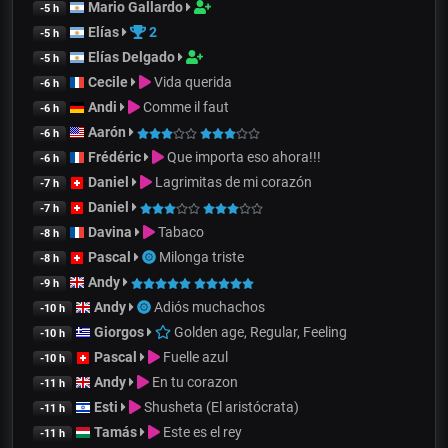
Mario Gallardo
-5 h
Elías
2
-5 h
Elías Delgado
-5 h
Cecile
Vida querida
-6 h
Andi
Comme il faut
-6 h
Aarón
-6 h
Frédéric
Que importa eso ahora!!!
-6 h
Daniel
Lagrimitas de mi corazón
-7 h
Daniel
-7 h
Davina
Tabaco
-8 h
Pascal
Milonga triste
-8 h
Andy
-9 h
Andy
Adiós muchachos
-10 h
Giorgos
Golden age, Regular, Feeling
-10 h
Pascal
Fuelle azul
-10 h
Andy
En tu corazon
-11 h
Esti
Shusheta (El aristócrata)
-11 h
Tamás
Este es el rey
-11 h