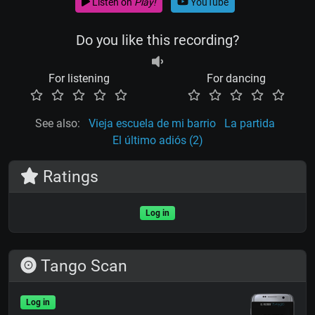
Listen on
Play!
YouTube
Do you like this recording?
For listening
For dancing
See also:
Vieja escuela de mi barrio
La partida
El último adiós (2)
Ratings
Log in
Tango Scan
Log in