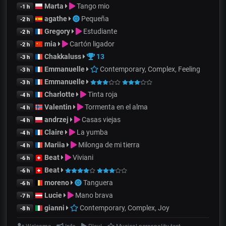
Marta
Tango mio
-1 h
agathe
Pequeña
-2 h
Gregory
Estudiante
-2 h
mia
Cartón ligador
-2 h
Chakkaluss
13
-3 h
Emmanuelle
Contemporary, Complex, Feeling
-3 h
Emmanuelle
-3 h
Charlotte
Tinta roja
-4 h
Valentin
Tormenta en el alma
-4 h
andrzej
Casas viejas
-4 h
Claire
La yumba
-4 h
Mariia
Milonga de mi tierra
-4 h
Beat
Viviani
-6 h
Beat
-6 h
moreno
Tanguera
-6 h
Lucie
Mano brava
-7 h
gianni
Contemporary, Complex, Joy
-8 h