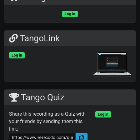
Log in
TangoLink
Log in
Tango Quiz
Share this recording as a Quiz with
Log in
your friends by sending them this
link: