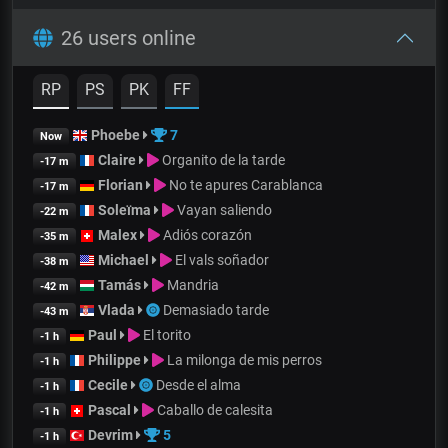
26 users online
RP
PS
PK
FF
Phoebe
7
Now
Claire
Organito de la tarde
-17 m
Florian
No te apures Carablanca
-17 m
Soleïma
Vayan saliendo
-22 m
Malex
Adiós corazón
-35 m
Michael
El vals soñador
-38 m
Tamás
Mandria
-42 m
Vlada
Demasiado tarde
-43 m
Paul
El torito
-1 h
Philippe
La milonga de mis perros
-1 h
Cecile
Desde el alma
-1 h
Pascal
Caballo de calesita
-1 h
Devrim
5
-1 h