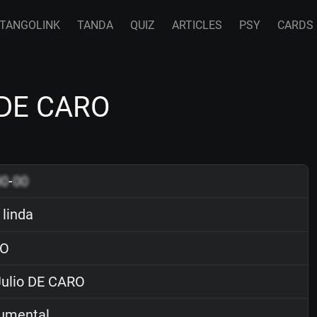
TANGOLINK
TANDA
QUIZ
ARTICLES
PSY
CARDS
o DE CARO
00
-
00
 linda
O
ulio DE CARO
rumental