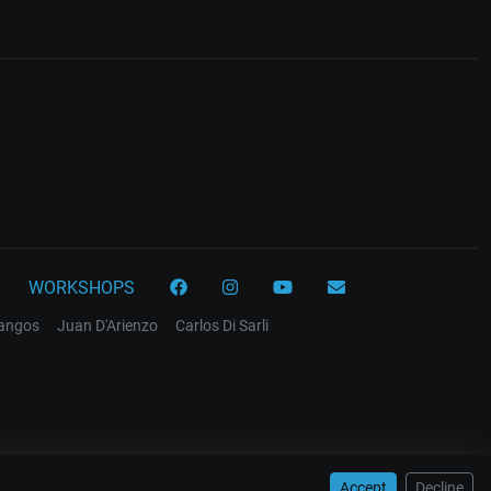
WORKSHOPS
tangos
Juan D'Arienzo
Carlos Di Sarli
Accept
Decline