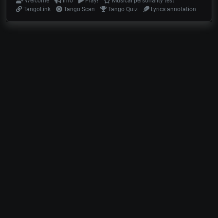
Welcome
Info
Play!
Musical personality test
TangoLink
Tango Scan
Tango Quiz
Lyrics annotation