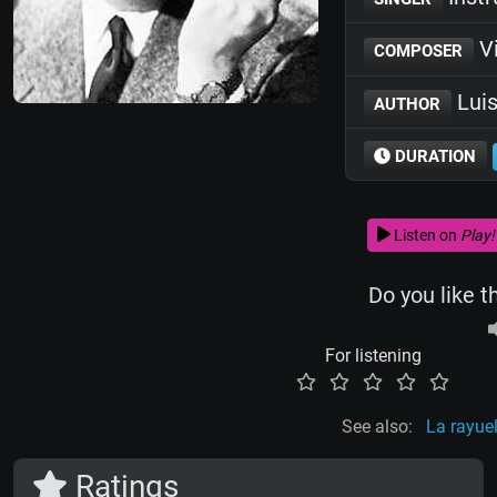
Vi
COMPOSER
Luis
AUTHOR
DURATION
Listen on
Play!
Do you like t
For listening
See also:
La rayue
Ratings