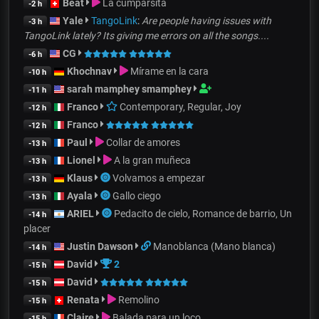
Beat
La cumparsita
-2 h
Yale
TangoLink
:
Are people having issues with
-3 h
TangoLink lately? Its giving me errors on all the songs....
CG
-6 h
Khochnav
Mírame en la cara
-10 h
sarah mamphey smamphey
-11 h
Franco
Contemporary, Regular, Joy
-12 h
Franco
-12 h
Paul
Collar de amores
-13 h
Lionel
A la gran muñeca
-13 h
Klaus
Volvamos a empezar
-13 h
Ayala
Gallo ciego
-13 h
ARIEL
Pedacito de cielo, Romance de barrio, Un
-14 h
placer
Justin Dawson
Manoblanca (Mano blanca)
-14 h
David
2
-15 h
David
-15 h
Renata
Remolino
-15 h
Claire
Balada para un loco
-15 h