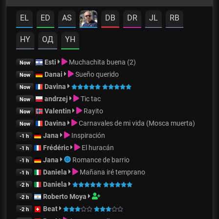
EL
ED
AS
DB
DR
JL
RB
HY
OД
YH
Esti
Muchachita buena (2)
Now
Danai
Sueño querido
Now
Davina
Now
andrzej
Tic tac
Now
Valentin
Rayito
Now
Davina
Carnavales de mi vida (Mosca muerta)
Now
Jana
Inspiración
-1 h
Frédéric
El huracán
-1 h
Jana
Romance de barrio
-1 h
Daniela
Mañana iré temprano
-1 h
Daniela
-2 h
Roberto Moya
-2 h
Beat
-2 h