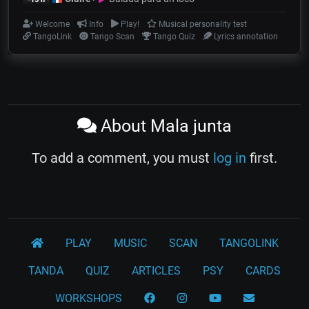
Welcome
Info
Play!
Musical personality test
TangoLink
Tango Scan
Tango Quiz
Lyrics annotation
About Mala junta
To add a comment, you must
log in
first.
PLAY
MUSIC
SCAN
TANGOLINK
TANDA
QUIZ
ARTICLES
PSY
CARDS
WORKSHOPS