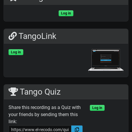
Log in
TangoLink
Log in
Tango Quiz
Share this recording as a Quiz with
Log in
your friends by sending them this
link: