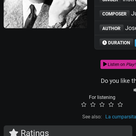
Ju
COMPOSER
Jos
AUTHOR
DURATION
Listen on
Play!
Do you like t
For listening
See also:
La cumparsit
Ratings