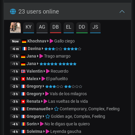
23 users online
KY
AG
DB
EL
DD
JS
Khochnav
Gallo ciego
Now
Davina
-6 m
Jana
Trago amargo
-1 h
Jana
-1 h
Valentin
Recuerdo
-1 h
Malex
El pañuelito
-2 h
Gregory
-2 h
Gregory
Vals de los milagros
-3 h
Renata
Las vueltas de la vida
-3 h
Emmanuelle
Contemporary, Complex, Feeling
-3 h
Gregory
Golden age, Complex, Feeling
-3 h
Sorin
No le digas que la quiero
-4 h
Soleïma
Leyenda gaucha
-4 h