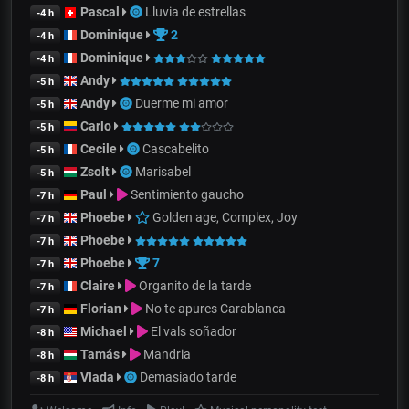
Pascal
Lluvia de estrellas
-4 h
Dominique
2
-4 h
Dominique
-4 h
Andy
-5 h
Andy
Duerme mi amor
-5 h
Carlo
-5 h
Cecile
Cascabelito
-5 h
Zsolt
Marisabel
-5 h
Paul
Sentimiento gaucho
-7 h
Phoebe
Golden age, Complex, Joy
-7 h
Phoebe
-7 h
Phoebe
7
-7 h
Claire
Organito de la tarde
-7 h
Florian
No te apures Carablanca
-7 h
Michael
El vals soñador
-8 h
Tamás
Mandria
-8 h
Vlada
Demasiado tarde
-8 h