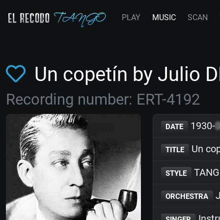
PLAY
MUSIC
SCAN
Un copetín by Julio 
Recording number: ERT-4192
1930-
DATE
Un cop
TITLE
TANG
STYLE
J
ORCHESTRA
Inst
SINGER