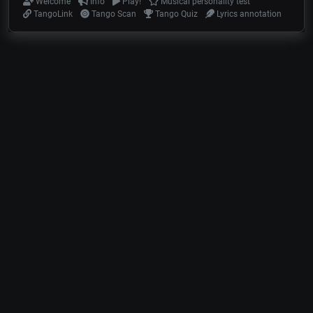
Welcome
Info
Play!
Musical personality test
TangoLink
Tango Scan
Tango Quiz
Lyrics annotation