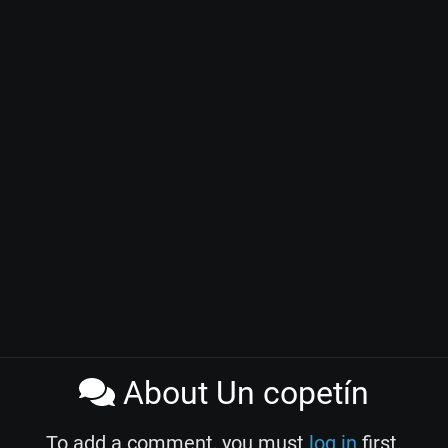
About Un copetín
To add a comment, you must
log in
first.