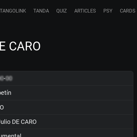
TANGOLINK
TANDA
QUIZ
ARTICLES
PSY
CARDS
DE CARO
00
-
00
etín
O
ulio DE CARO
rumental