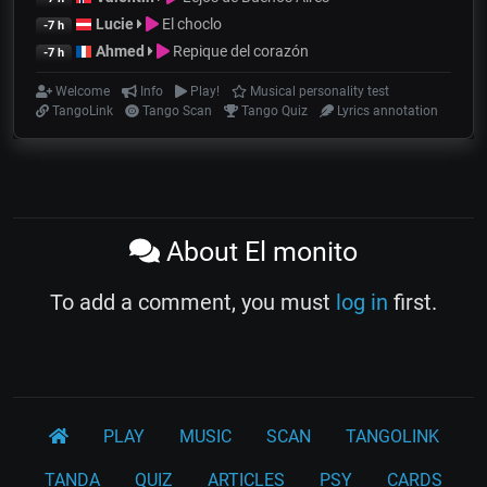
Lucie
El choclo
-7 h
Ahmed
Repique del corazón
-7 h
Welcome
Info
Play!
Musical personality test
TangoLink
Tango Scan
Tango Quiz
Lyrics annotation
About El monito
To add a comment, you must
log in
first.
PLAY
MUSIC
SCAN
TANGOLINK
TANDA
QUIZ
ARTICLES
PSY
CARDS