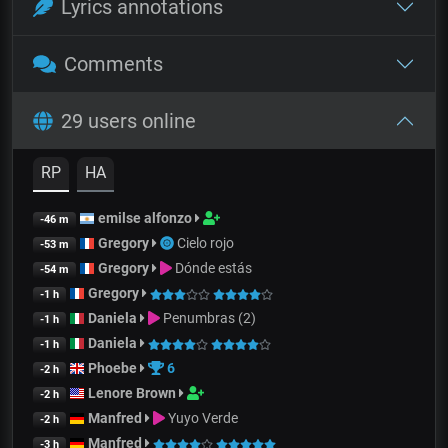
Lyrics annotations
Comments
29 users online
RP
HA
emilse alfonzo
-46 m
Gregory
Cielo rojo
-53 m
Gregory
Dónde estás
-54 m
Gregory
-1 h
Daniela
Penumbras (2)
-1 h
Daniela
-1 h
Phoebe
6
-2 h
Lenore Brown
-2 h
Manfred
Yuyo Verde
-2 h
Manfred
-3 h