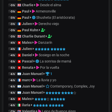
Charlie
Desde el alma
-3 h
Paul
Armenonville
-3 h
Paul
Shusheta (El aristócrata)
-3 h
Julien
Derecho viejo
-3 h
Paul Kuhn
-3 h
Charlie Durant
-3 h
Malex
Danzarín
-4 h
Julien
-4 h
Daniel
Sosiego en la noche
-4 h
Pascal
La sonrisa de mamá
-5 h
Renata
Por la vuelta
-5 h
Juan Manuel
1
-6 h
marc
La lluvia y yo
-6 h
Juan Manuel
Contemporary, Complex, Joy
-6 h
Juan Manuel
-6 h
Malex
-6 h
ilaria
-6 h
Valentin
Lejos de Buenos Aires
-7 h