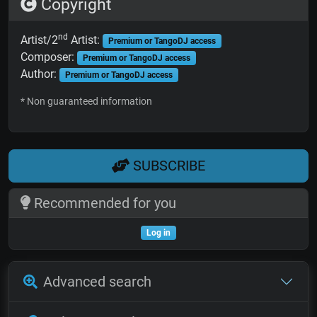
Copyright
nd
Artist/2
Artist:
Premium or TangoDJ access
Composer:
Premium or TangoDJ access
Author:
Premium or TangoDJ access
* Non guaranteed information
SUBSCRIBE
Recommended for you
Log in
Advanced search