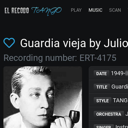
PLAY
MUSIC
SCAN
Guardia vieja by Jul
Recording number: ERT-4175
1949-
DATE
Guardi
TITLE
TANG
STYLE
J
ORCHESTRA
Inst
SINGER