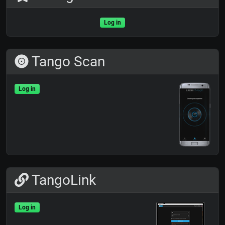
Log in
Tango Scan
Log in
TangoLink
Log in