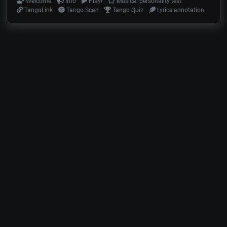
Welcome
Info
Play!
Musical personality test
TangoLink
Tango Scan
Tango Quiz
Lyrics annotation