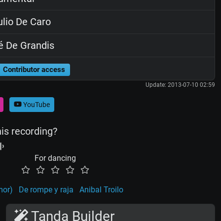
lio De Caro
 De Grandis
Contributor access
Update: 2013-07-10 02:59
YouTube
his recording?
For dancing
mor)
De rompe y raja
Anibal Troilo
Tanda Builder