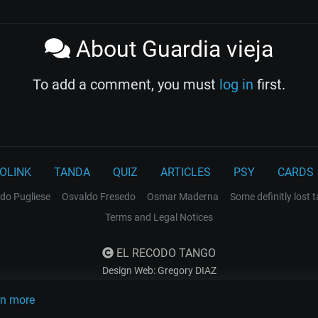
About Guardia vieja
To add a comment, you must
log in
first.
OLINK
TANDA
QUIZ
ARTICLES
PSY
CARDS
do Pugliese
Osvaldo Fresedo
Osmar Maderna
Some definitly lost 
Terms and Legal Notices
EL RECODO TANGO
Design Web: Gregory DIAZ
rn more