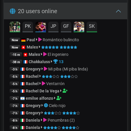
20 users online
PK
JP
GF
SK
Paul
Romántico bulincito
Now
Malex
Now
Malex
El ingeniero
-15 m
Chakkaluss
13
-38 m
Gregory
Mi piba (Mi piba linda)
-3 h
Rachel
-5 h
Rachel
Ventarrón
-5 h
Rachel De la Vega
-5 h
emilse alfonzo
-7 h
Gregory
Cielo rojo
-7 h
Gregory
-7 h
Daniela
Penumbras (2)
-8 h
Daniela
-8 h