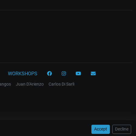
WORKSHOPS
tangos
Juan D'Arienzo
Carlos Di Sarli
Accept
Decline