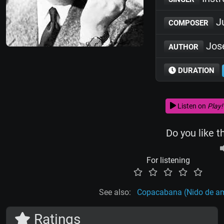
Ju
COMPOSER
José
AUTHOR
DURATION
Listen on
Play!
Do you like t
For listening
See also:
Copacabana (Nido de a
Ratings