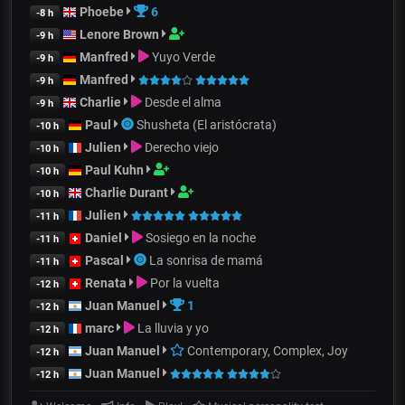
Phoebe
6
-8 h
Lenore Brown
-9 h
Manfred
Yuyo Verde
-9 h
Manfred
-9 h
Charlie
Desde el alma
-9 h
Paul
Shusheta (El aristócrata)
-10 h
Julien
Derecho viejo
-10 h
Paul Kuhn
-10 h
Charlie Durant
-10 h
Julien
-11 h
Daniel
Sosiego en la noche
-11 h
Pascal
La sonrisa de mamá
-11 h
Renata
Por la vuelta
-12 h
Juan Manuel
1
-12 h
marc
La lluvia y yo
-12 h
Juan Manuel
Contemporary, Complex, Joy
-12 h
Juan Manuel
-12 h