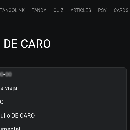
TANGOLINK
TANDA
QUIZ
ARTICLES
PSY
CARDS
io DE CARO
00
-
00
a vieja
O
ulio DE CARO
rumental