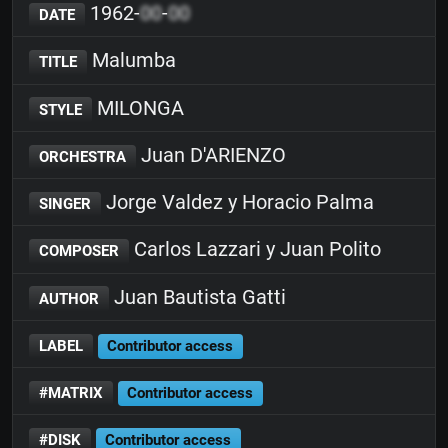
1962-
00
-
00
DATE
Malumba
TITLE
MILONGA
STYLE
Juan D'ARIENZO
ORCHESTRA
Jorge Valdez y Horacio Palma
SINGER
Carlos Lazzari y Juan Polito
COMPOSER
Juan Bautista Gatti
AUTHOR
LABEL
Contributor access
#MATRIX
Contributor access
#DISK
Contributor access