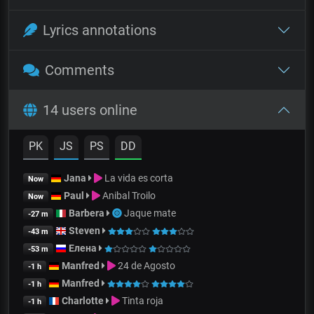
Lyrics annotations
Comments
14 users online
PK
JS
PS
DD
Jana
La vida es corta
Now
Paul
Anibal Troilo
Now
Barbera
Jaque mate
-27 m
Steven
-43 m
Елена
-53 m
Manfred
24 de Agosto
-1 h
Manfred
-1 h
Charlotte
Tinta roja
-1 h