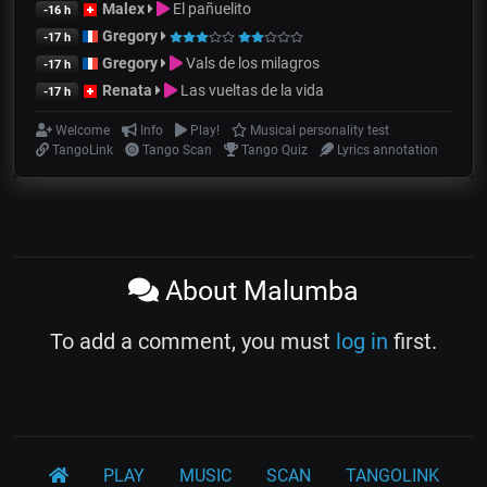
Malex
El pañuelito
-16 h
Gregory
-17 h
Gregory
Vals de los milagros
-17 h
Renata
Las vueltas de la vida
-17 h
Welcome
Info
Play!
Musical personality test
TangoLink
Tango Scan
Tango Quiz
Lyrics annotation
About Malumba
To add a comment, you must
log in
first.
PLAY
MUSIC
SCAN
TANGOLINK