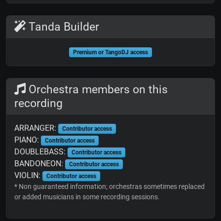
Tanda Builder
Premium or TangoDJ access
Orchestra members on this
recording
ARRANGER:
Contributor access
PIANO:
Contributor access
DOUBLEBASS:
Contributor access
BANDONEON:
Contributor access
VIOLIN:
Contributor access
* Non guaranteed information; orchestras sometimes replaced
or added musicians in some recording sessions.