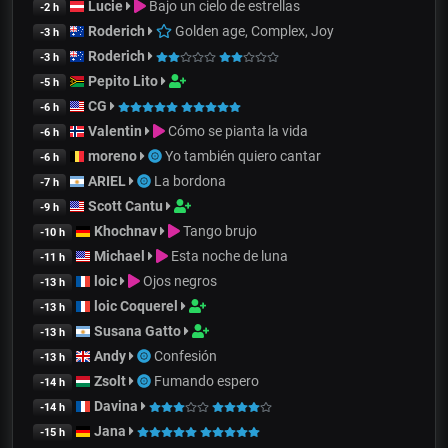
Lucie
Bajo un cielo de estrellas
-2 h
Roderich
Golden age, Complex, Joy
-3 h
Roderich
-3 h
Pepito Lito
-5 h
CG
-6 h
Valentin
Cómo se pianta la vida
-6 h
moreno
Yo también quiero cantar
-6 h
ARIEL
La bordona
-7 h
Scott Cantu
-9 h
Khochnav
Tango brujo
-10 h
Michael
Esta noche de luna
-11 h
loic
Ojos negros
-13 h
loic Coquerel
-13 h
Susana Gatto
-13 h
Andy
Confesión
-13 h
Zsolt
Fumando espero
-14 h
Davina
-14 h
Jana
-15 h