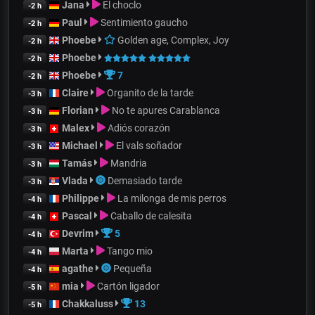
Jana
El choclo
-2 h
Paul
Sentimiento gaucho
-2 h
Phoebe
Golden age, Complex, Joy
-2 h
Phoebe
-2 h
Phoebe
7
-2 h
Claire
Organito de la tarde
-3 h
Florian
No te apures Carablanca
-3 h
Malex
Adiós corazón
-3 h
Michael
El vals soñador
-3 h
Tamás
Mandria
-3 h
Vlada
Demasiado tarde
-3 h
Philippe
La milonga de mis perros
-4 h
Pascal
Caballo de calesita
-4 h
Devrim
5
-4 h
Marta
Tango mio
-4 h
agathe
Pequeña
-4 h
mia
Cartón ligador
-5 h
Chakkaluss
13
-5 h