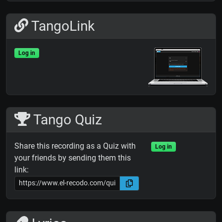
TangoLink
Log in
Tango Quiz
Share this recording as a Quiz with
Log in
your friends by sending them this
link: