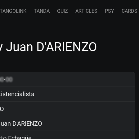
TANGOLINK
TANDA
QUIZ
ARTICLES
PSY
CARDS
by Juan D'ARIENZO
00
-
00
istencialista
O
uan D'ARIENZO
rto Echagüe