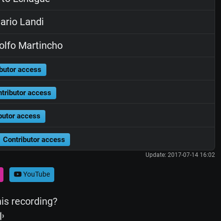
rio Landi
lfo Martincho
butor access
tributor access
butor access
Contributor access
Update: 2017-07-14 16:02
YouTube
his recording?