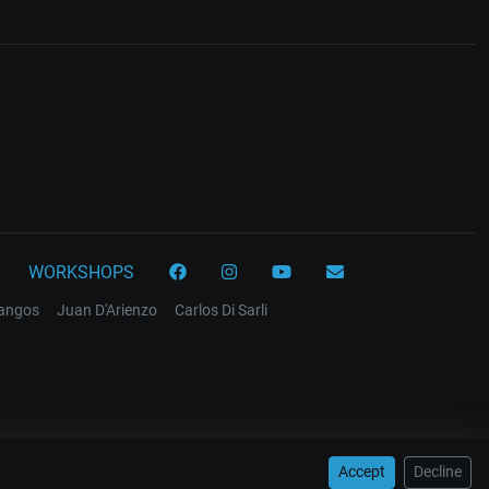
WORKSHOPS
tangos
Juan D'Arienzo
Carlos Di Sarli
Accept
Decline