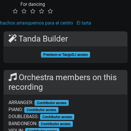
For dancing
hachos arranquemos para el centro
El tarta
Tanda Builder
Premium or TangoDJ access
Orchestra members on this
recording
ARRANGER:
Contributor access
PIANO:
Contributor access
DOUBLEBASS:
Contributor access
BANDONEON:
Contributor access
VIOLIN:
Contributor access