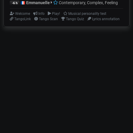
Emmanuelle
Contemporary, Complex, Feeling
-6 h
Welcome
Info
Play!
Musical personality test
TangoLink
Tango Scan
Tango Quiz
Lyrics annotation