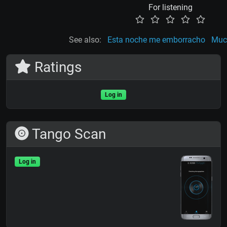
For listening
See also:
Esta noche me emborracho
Muc
Ratings
Log in
Tango Scan
Log in