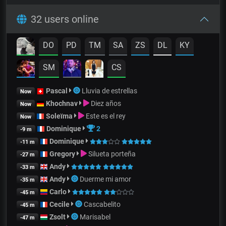
32 users online
DO
PD
TM
SA
ZS
DL
KY
SM
CS
Pascal
Lluvia de estrellas
Now
Khochnav
Diez años
Now
Soleïma
Este es el rey
Now
Dominique
2
-9 m
Dominique
-11 m
Gregory
Silueta porteña
-27 m
Andy
-33 m
Andy
Duerme mi amor
-35 m
Carlo
-45 m
Cecile
Cascabelito
-45 m
Zsolt
Marisabel
-47 m