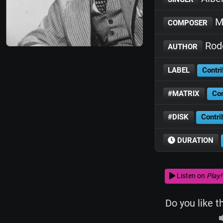
Ma
COMPOSER
Rodo
AUTHOR
LABEL
Contri
#MATRIX
Con
#DISK
Contri
DURATION
Listen on
Play!
Do you like t