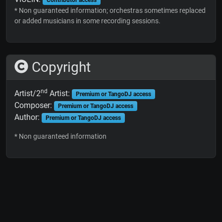
* Non guaranteed information; orchestras sometimes replaced
or added musicians in some recording sessions.
Copyright
nd
Artist/2
Artist:
Premium or TangoDJ access
Composer:
Premium or TangoDJ access
Author:
Premium or TangoDJ access
* Non guaranteed information