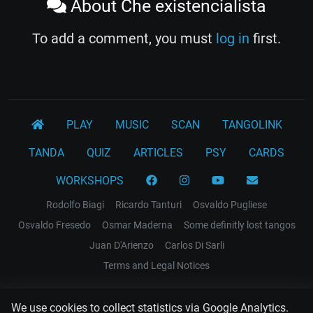
About Che existencialista
To add a comment, you must
log in
first.
PLAY
MUSIC
SCAN
TANGOLINK
TANDA
QUIZ
ARTICLES
PSY
CARDS
WORKSHOPS
Rodolfo Biagi
Ricardo Tanturi
Osvaldo Pugliese
Osvaldo Fresedo
Osmar Maderna
Some definitly lost tangos
Juan D'Arienzo
Carlos Di Sarli
Terms and Legal Notices
EL RECODO TANGO
We use cookies to collect statistics via Google Analytics.