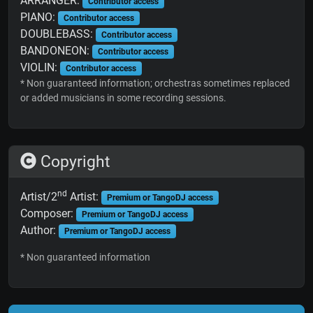
ARRANGER:
Contributor access
PIANO:
Contributor access
DOUBLEBASS:
Contributor access
BANDONEON:
Contributor access
VIOLIN:
Contributor access
* Non guaranteed information; orchestras sometimes replaced
or added musicians in some recording sessions.
Copyright
nd
Artist/2
Artist:
Premium or TangoDJ access
Composer:
Premium or TangoDJ access
Author:
Premium or TangoDJ access
* Non guaranteed information