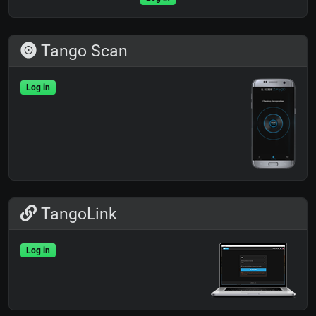
Tango Scan
Log in
TangoLink
Log in