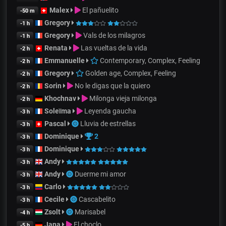
Malex
El pañuelito
-50 m
Gregory
-1 h
Gregory
Vals de los milagros
-1 h
Renata
Las vueltas de la vida
-2 h
Emmanuelle
Contemporary, Complex, Feeling
-2 h
Gregory
Golden age, Complex, Feeling
-2 h
Sorin
No le digas que la quiero
-2 h
Khochnav
Milonga vieja milonga
-2 h
Soleïma
Leyenda gaucha
-3 h
Pascal
Lluvia de estrellas
-3 h
Dominique
2
-3 h
Dominique
-3 h
Andy
-3 h
Andy
Duerme mi amor
-3 h
Carlo
-3 h
Cecile
Cascabelito
-3 h
Zsolt
Marisabel
-4 h
Jana
El choclo
-5 h