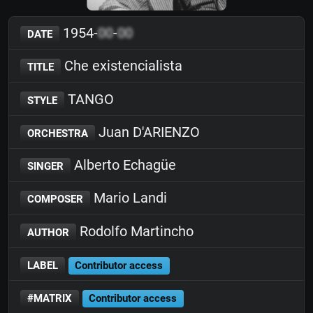
1954-
00
-
00
DATE
Che existencialista
TITLE
TANGO
STYLE
Juan D'ARIENZO
ORCHESTRA
Alberto Echagüe
SINGER
Mario Landi
COMPOSER
Rodolfo Martincho
AUTHOR
LABEL
Contributor access
#MATRIX
Contributor access