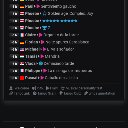
Paul
Sentimiento gaucho
-5 h
Phoebe
Golden age, Complex, Joy
-5 h
Phoebe
-5 h
Phoebe
7
-6 h
Claire
Organito de la tarde
-6 h
Florian
No te apures Carablanca
-6 h
Michael
El vals soñador
-6 h
Tamás
Mandria
-6 h
Vlada
Demasiado tarde
-6 h
Philippe
La milonga de mis perros
-7 h
Pascal
Caballo de calesita
-8 h
Welcome
Info
Play!
Musical personality test
TangoLink
Tango Scan
Tango Quiz
Lyrics annotation