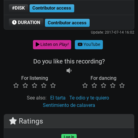
#DISK
Contributor access
DURATION
Contributor access
Update: 2017-07-14 16:02
Listen on
Play!
YouTube
Do you like this recording?
For listening
For dancing
See also:
El tarta
Te odio y te quiero
Sentimiento de calavera
Ratings
Log in