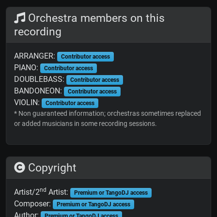
Orchestra members on this
recording
ARRANGER:
Contributor access
PIANO:
Contributor access
DOUBLEBASS:
Contributor access
BANDONEON:
Contributor access
VIOLIN:
Contributor access
* Non guaranteed information; orchestras sometimes replaced
or added musicians in some recording sessions.
Copyright
nd
Artist/2
Artist:
Premium or TangoDJ access
Composer:
Premium or TangoDJ access
Author:
Premium or TangoDJ access