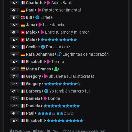
Charlotte
Adiós Bardi
-5 h
Paul
Patotero sentimental
-5 h
Bill
El flete
-5 h
Jana
La estancia
-5 h
Malex
Entre tu amor y mi amor
-5 h
Malex
-6 h
Cecile
Por esta cruz
-6 h
Rafa Johannes
Lagrimitas de mi corazón
-6 h
Elisabeth
Tierrita
-6 h
Marta Franco
-7 h
Gregory
Shusheta (El aristócrata)
-7 h
Gregory
-7 h
Barbera
Yo también carrero fui
-7 h
Daniela
Dónde
-7 h
Daniela
-7 h
Paul
-8 h
Elisabeth
-8 h
Welcome
Info
Play!
Musical personality test