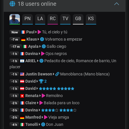
18 users online
PN
LA
RC
TV
GB
KS
Paul
Tú, el cielo y tú
Now
Klaus
Volvamos a empezar
-7 m
Ayala
Gallo ciego
-17 m
Davina
Ojos negros
-1 h
ARIEL
Pedacito de cielo, Romance de barrio, Un
-1 h
placer
Justin Dawson
Manoblanca (Mano blanca)
-1 h
David
2
-1 h
David
-1 h
Renata
Remolino
-1 h
Claire
Balada para un loco
-2 h
Davina
-3 h
Manfred
Vieja amiga
-3 h
Tonolli
Don Juan
-4 h