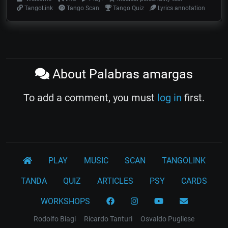
TangoLink
Tango Scan
Tango Quiz
Lyrics annotation
About Palabras amargas
To add a comment, you must
log in
first.
PLAY
MUSIC
SCAN
TANGOLINK
TANDA
QUIZ
ARTICLES
PSY
CARDS
WORKSHOPS
Rodolfo Biagi
Ricardo Tanturi
Osvaldo Pugliese