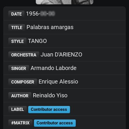
1956-
00
-
00
DATE
Palabras amargas
TITLE
TANGO
STYLE
Juan D'ARIENZO
ORCHESTRA
Armando Laborde
SINGER
Enrique Alessio
COMPOSER
Reinaldo Yiso
AUTHOR
LABEL
Contributor access
#MATRIX
Contributor access