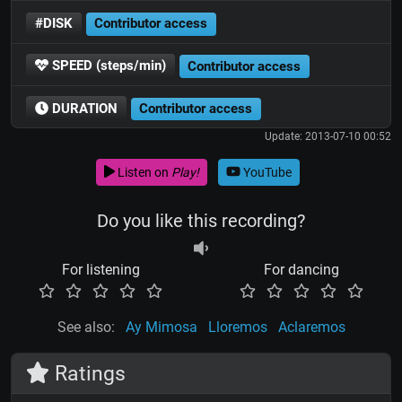
#DISK
Contributor access
SPEED (steps/min)
Contributor access
DURATION
Contributor access
Update: 2013-07-10 00:52
Listen on
Play!
YouTube
Do you like this recording?
For listening
For dancing
See also:
Ay Mimosa
Lloremos
Aclaremos
Ratings