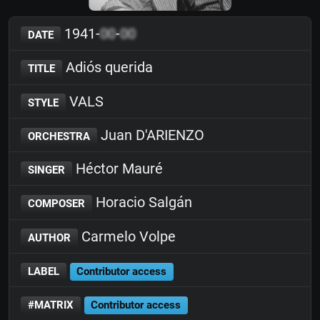
1941-
00
-
00
DATE
Adiós querida
TITLE
VALS
STYLE
Juan D'ARIENZO
ORCHESTRA
Héctor Mauré
SINGER
Horacio Salgán
COMPOSER
Carmelo Volpe
AUTHOR
LABEL
Contributor access
#MATRIX
Contributor access