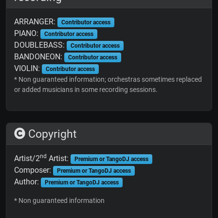
ARRANGER:
Contributor access
PIANO:
Contributor access
DOUBLEBASS:
Contributor access
BANDONEON:
Contributor access
VIOLIN:
Contributor access
* Non guaranteed information; orchestras sometimes replaced
or added musicians in some recording sessions.
Copyright
nd
Artist/2
Artist:
Premium or TangoDJ access
Composer:
Premium or TangoDJ access
Author:
Premium or TangoDJ access
* Non guaranteed information