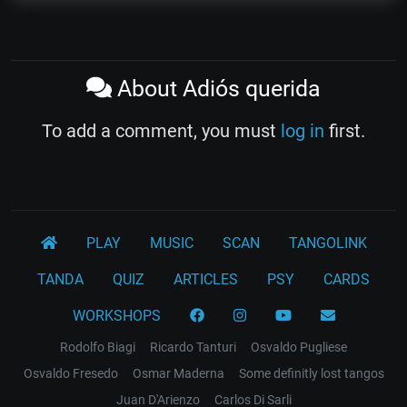
About Adiós querida
To add a comment, you must
log in
first.
PLAY
MUSIC
SCAN
TANGOLINK
TANDA
QUIZ
ARTICLES
PSY
CARDS
WORKSHOPS
Rodolfo Biagi
Ricardo Tanturi
Osvaldo Pugliese
Osvaldo Fresedo
Osmar Maderna
Some definitly lost tangos
Juan D'Arienzo
Carlos Di Sarli