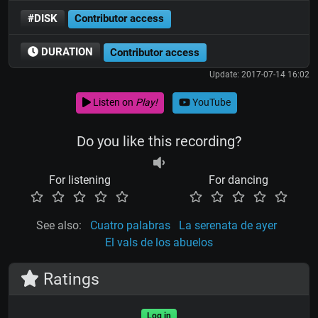
#DISK
Contributor access
DURATION
Contributor access
Update: 2017-07-14 16:02
Listen on
Play!
YouTube
Do you like this recording?
For listening
For dancing
See also:
Cuatro palabras
La serenata de ayer
El vals de los abuelos
Ratings
Log in