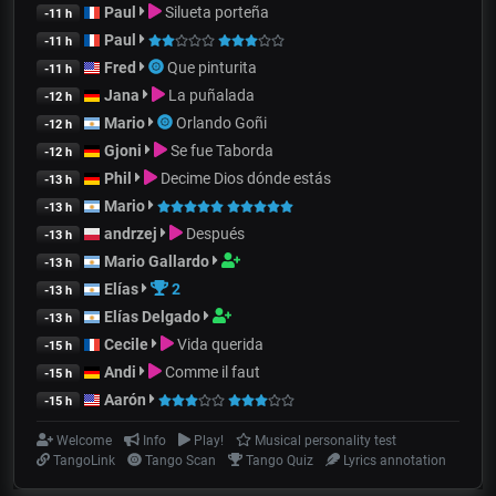
Paul
Silueta porteña
-11 h
Paul
-11 h
Fred
Que pinturita
-11 h
Jana
La puñalada
-12 h
Mario
Orlando Goñi
-12 h
Gjoni
Se fue Taborda
-12 h
Phil
Decime Dios dónde estás
-13 h
Mario
-13 h
andrzej
Después
-13 h
Mario Gallardo
-13 h
Elías
2
-13 h
Elías Delgado
-13 h
Cecile
Vida querida
-15 h
Andi
Comme il faut
-15 h
Aarón
-15 h
Welcome
Info
Play!
Musical personality test
TangoLink
Tango Scan
Tango Quiz
Lyrics annotation