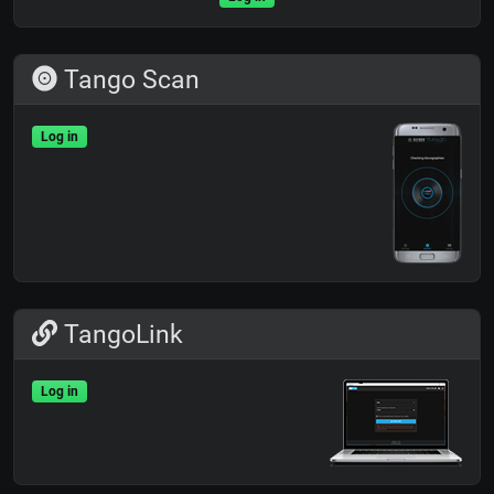
Tango Scan
Log in
TangoLink
Log in