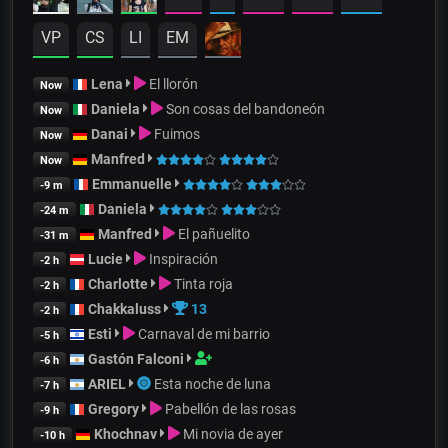
VP
CS
LI
EM
Lena
El llorón
Now
Daniela
Son cosas del bandoneón
Now
Danai
Fuimos
Now
Manfred
Now
Emmanuelle
-9 m
Daniela
-24 m
Manfred
El pañuelito
-31 m
Lucie
Inspiración
-2 h
Charlotte
Tinta roja
-2 h
Chakkaluss
13
-2 h
Esti
Carnaval de mi barrio
-5 h
Gastón Falconi
-6 h
ARIEL
Esta noche de luna
-7 h
Gregory
Pabellón de las rosas
-9 h
Khochnav
Mi novia de ayer
-10 h