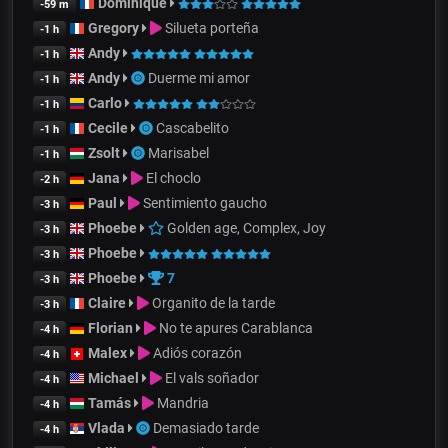
Dominique
-59 m
Gregory
Silueta porteña
-1 h
Andy
-1 h
Andy
Duerme mi amor
-1 h
Carlo
-1 h
Cecile
Cascabelito
-1 h
Zsolt
Marisabel
-1 h
Jana
El choclo
-2 h
Paul
Sentimiento gaucho
-3 h
Phoebe
Golden age, Complex, Joy
-3 h
Phoebe
-3 h
Phoebe
7
-3 h
Claire
Organito de la tarde
-3 h
Florian
No te apures Carablanca
-4 h
Malex
Adiós corazón
-4 h
Michael
El vals soñador
-4 h
Tamás
Mandria
-4 h
Vlada
Demasiado tarde
-4 h