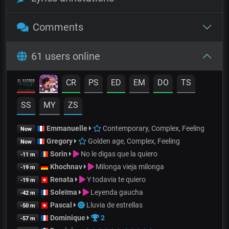
Comments
61 users online
CR
PS
ED
EM
DO
TS
SS
MY
ZS
Emmanuelle
Contemporary, Complex, Feeling
Now
Gregory
Golden age, Complex, Feeling
Now
Sorin
No le digas que la quiero
-11 m
Khochnav
Milonga vieja milonga
-19 m
Renata
Y todavia te quiero
-19 m
Soleïma
Leyenda gaucha
-42 m
Pascal
Lluvia de estrellas
-50 m
Dominique
2
-57 m