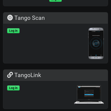
Tango Scan
Log in
TangoLink
Log in