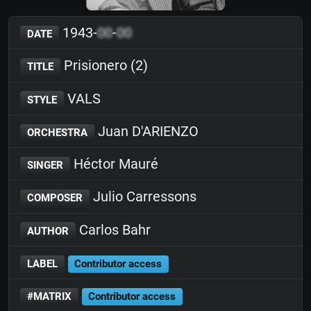
1943-
00
-
00
DATE
Prisionero (2)
TITLE
VALS
STYLE
Juan D'ARIENZO
ORCHESTRA
Héctor Mauré
SINGER
Julio Carressons
COMPOSER
Carlos Bahr
AUTHOR
LABEL
Contributor access
#MATRIX
Contributor access