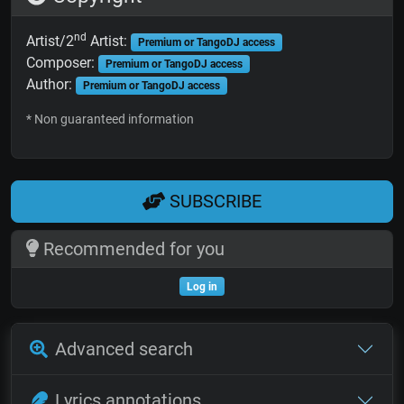
nd
Artist/2
Artist:
Premium or TangoDJ access
Composer:
Premium or TangoDJ access
Author:
Premium or TangoDJ access
* Non guaranteed information
SUBSCRIBE
Recommended for you
Log in
Advanced search
Lyrics annotations