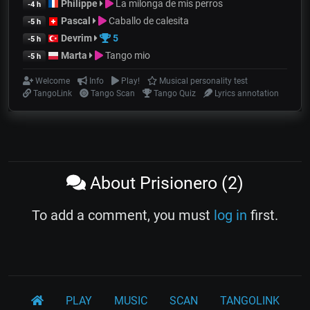
Philippe
La milonga de mis perros
-4 h
Pascal
Caballo de calesita
-5 h
Devrim
5
-5 h
Marta
Tango mio
-5 h
Welcome
Info
Play!
Musical personality test
TangoLink
Tango Scan
Tango Quiz
Lyrics annotation
About Prisionero (2)
To add a comment, you must
log in
first.
PLAY
MUSIC
SCAN
TANGOLINK