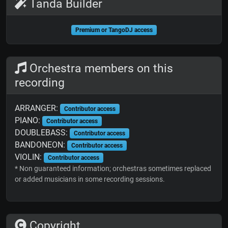
Tanda Builder
Premium or TangoDJ access
Orchestra members on this
recording
ARRANGER:
Contributor access
PIANO:
Contributor access
DOUBLEBASS:
Contributor access
BANDONEON:
Contributor access
VIOLIN:
Contributor access
* Non guaranteed information; orchestras sometimes replaced
or added musicians in some recording sessions.
Copyright