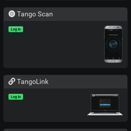
Tango Scan
Log in
TangoLink
Log in