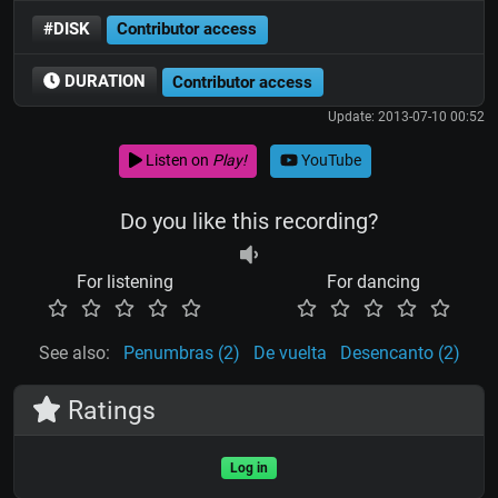
#DISK
Contributor access
DURATION
Contributor access
Update: 2013-07-10 00:52
Listen on
Play!
YouTube
Do you like this recording?
For listening
For dancing
See also:
Penumbras (2)
De vuelta
Desencanto (2)
Ratings
Log in