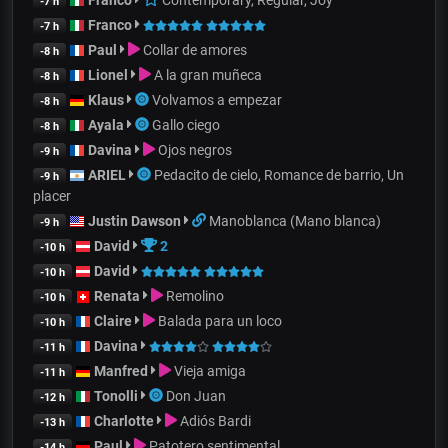
-7 h
Franco
-7 h
Paul
Collar de amores
-8 h
Lionel
A la gran muñeca
-8 h
Klaus
Volvamos a empezar
-8 h
Ayala
Gallo ciego
-8 h
Davina
Ojos negros
-9 h
ARIEL
Pedacito de cielo, Romance de barrio, Un
-9 h
placer
Justin Dawson
Manoblanca (Mano blanca)
-9 h
David
2
-10 h
David
-10 h
Renata
Remolino
-10 h
Claire
Balada para un loco
-10 h
Davina
-11 h
Manfred
Vieja amiga
-11 h
Tonolli
Don Juan
-12 h
Charlotte
Adiós Bardi
-13 h
Paul
Patotero sentimental
-14 h