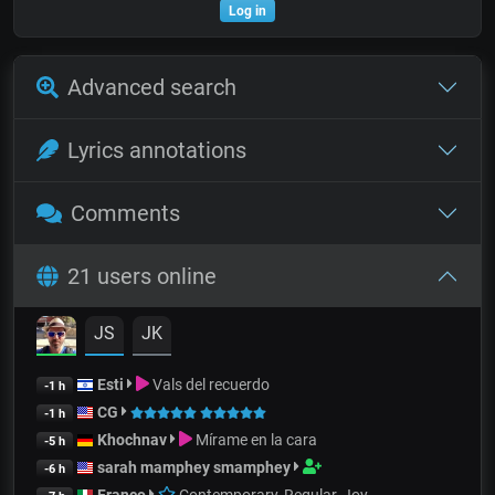
Log in
Advanced search
Lyrics annotations
Comments
21 users online
JS
JK
Esti
Vals del recuerdo
-1 h
CG
-1 h
Khochnav
Mírame en la cara
-5 h
sarah mamphey smamphey
-6 h
Franco
Contemporary, Regular, Joy