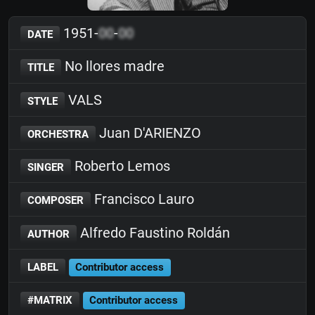
1951-
00
-
00
DATE
No llores madre
TITLE
VALS
STYLE
Juan D'ARIENZO
ORCHESTRA
Roberto Lemos
SINGER
Francisco Lauro
COMPOSER
Alfredo Faustino Roldán
AUTHOR
LABEL
Contributor access
#MATRIX
Contributor access