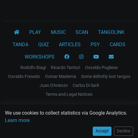
PLAY
MUSIC
SCAN
TANGOLINK
TANDA
QUIZ
ARTICLES
PSY
CARDS
WORKSHOPS
Rodolfo Biagi
Ricardo Tanturi
Osvaldo Pugliese
Osvaldo Fresedo
Osmar Maderna
Some definitly lost tangos
Juan D'Arienzo
Carlos Di Sarli
Terms and Legal Notices
EL RECODO TANGO
We use cookies to collect statistics via Google Analytics.
Design Web: Gregory DIAZ
Learn more
Accept
Decline