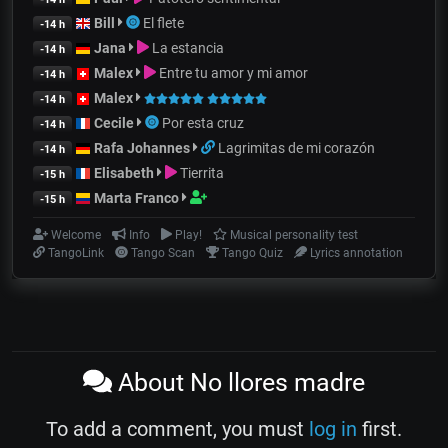
Bill
El flete
-14 h
Jana
La estancia
-14 h
Malex
Entre tu amor y mi amor
-14 h
Malex
-14 h
Cecile
Por esta cruz
-14 h
Rafa Johannes
Lagrimitas de mi corazón
-14 h
Elisabeth
Tierrita
-15 h
Marta Franco
-15 h
Welcome
Info
Play!
Musical personality test
TangoLink
Tango Scan
Tango Quiz
Lyrics annotation
About No llores madre
To add a comment, you must
log in
first.